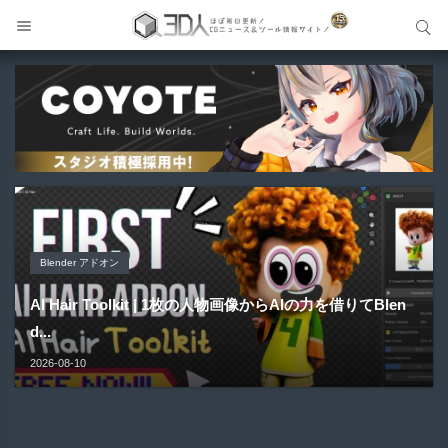
サイト内検索
サイト内検索
Blender アドオン
Blender アドオン
製品＆ハードウェア-Product&Hardware
Unity アセット
Blender アドオン
AI Hair Toolkit | 1枚の人物画像からAIの力を借りてBlen
Atlas2Mesh | テクスチャアトラス内のアルファ形状を自
QIDI Plus5 | 320mm角の大型造形＆65℃チャンバー加熱
NonToon - lilToon開発者による新たなキャラクター向け
d...
OldSchool Controller Add-on | ビューポート操作用G...
動検出＆シルエッ...
に対応した...
シェーダー！...
2026-08-10
2026-08-10
2026-08-10
2026-08-10
2026-08-09