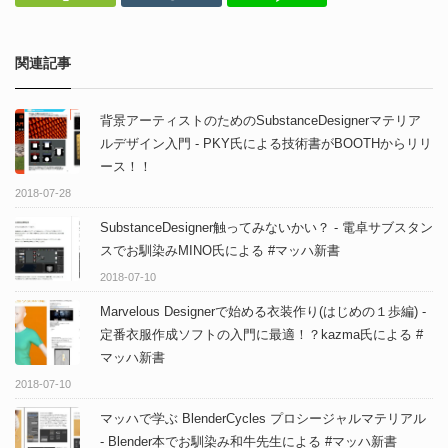
関連記事
背景アーティストのためのSubstanceDesignerマテリア
ルデザイン入門 - PKY氏による技術書がBOOTHからリリ
ース！！
2018-07-28
SubstanceDesigner触ってみないかい？ - 電卓サブスタン
スでお馴染みMINO氏による #マッハ新書
2018-07-10
Marvelous Designerで始める衣装作り(はじめの１歩編) -
定番衣服作成ソフトの入門に最適！？kazma氏による #
マッハ新書
2018-07-10
マッハで学ぶ BlenderCycles プロシージャルマテリアル
- Blender本でお馴染み和牛先生による #マッハ新書