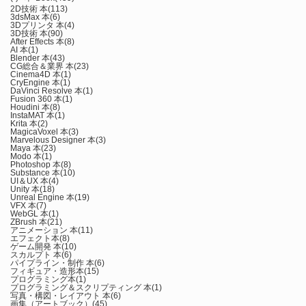
2D技術 本
(113)
3dsMax 本
(6)
3Dプリンタ 本
(4)
3D技術 本
(90)
After Effects 本
(8)
AI 本
(1)
Blender 本
(43)
CG総合＆業界 本
(23)
Cinema4D 本
(1)
CryEngine 本
(1)
DaVinci Resolve 本
(1)
Fusion 360 本
(1)
Houdini 本
(8)
InstaMAT 本
(1)
Krita 本
(2)
MagicaVoxel 本
(3)
Marvelous Designer 本
(3)
Maya 本
(23)
Modo 本
(1)
Photoshop 本
(8)
Substance 本
(10)
UI＆UX 本
(4)
Unity 本
(18)
Unreal Engine 本
(19)
VFX 本
(7)
WebGL 本
(1)
ZBrush 本
(21)
アニメーション 本
(11)
エフェクト本
(8)
ゲーム開発 本
(10)
スカルプト 本
(6)
パイプライン・制作 本
(6)
フィギュア・造形本
(15)
プログラミング本
(1)
プログラミング＆スクリプティング 本
(1)
写真・構図・レイアウト 本
(6)
画集（アートブック）
(45)