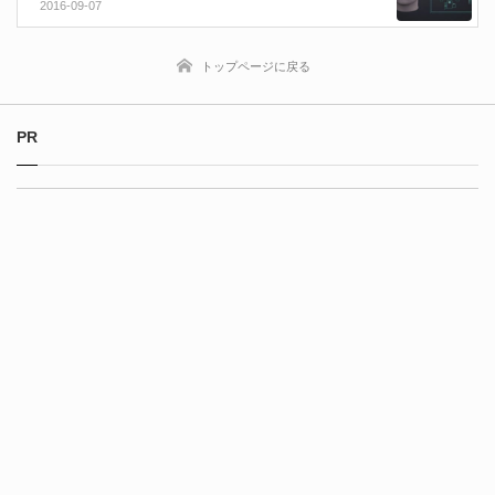
シャルアニメ制作舞台裏映像！（Realtime UK）
2016-09-07
トップページに戻る
PR