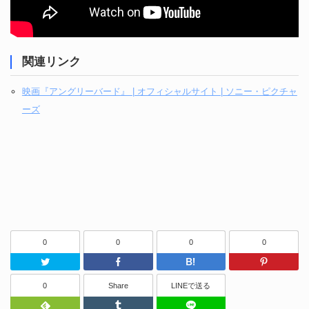
関連リンク
映画『アングリーバード』 | オフィシャルサイト | ソニー・ピクチャ
ーズ
0
0
0
0
Twitter
Facebook
はてなブッ
0
Share
LINEで送る
Feedly
Tumblr
LINEで送る