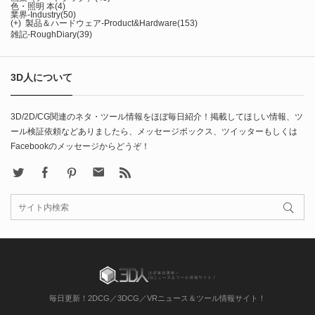
色・照明 本
(4)
業界-Industry
(50)
(+)
製品＆ハードウェア-Product&Hardware
(153)
雑記-RoughDiary
(39)
3D人について
3D/2D/CG関連のネタ・ツール情報をほぼ毎日紹介！掲載してほしい情報、ツ
ール検証依頼などありましたら、メッセージボックス、ツイッターもしくは
Facebookのメッセージからどうぞ！
X
Facebook
Pinterest
Contact
rss
毎日更新！2DCG／3DCG／VRニュース＆ツール情報サイト！