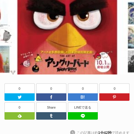
0
0
0
0
Twitter
Facebook
はてなブッ
0
Share
LINEで送る
Feedly
Tumblr
LINEで送る
この記事は約
1分42秒
で読めます