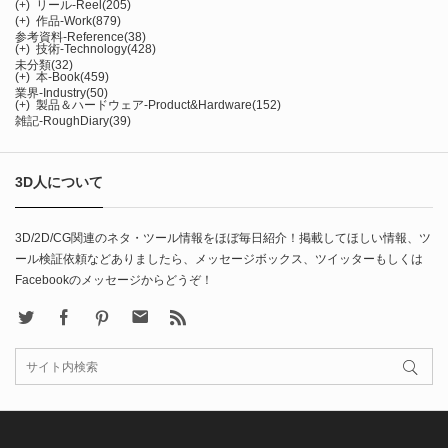
(+)
リール-Reel
(205)
(+)
作品-Work
(879)
参考資料-Reference
(38)
(+)
技術-Technology
(428)
未分類
(32)
(+)
本-Book
(459)
業界-Industry
(50)
(+)
製品＆ハードウェア-Product&Hardware
(152)
雑記-RoughDiary
(39)
3D人について
3D/2D/CG関連のネタ・ツール情報をほぼ毎日紹介！掲載してほしい情報、ツ
ール検証依頼などありましたら、メッセージボックス、ツイッターもしくは
Facebookのメッセージからどうぞ！
X
Facebook
Pinterest
Contact
rss