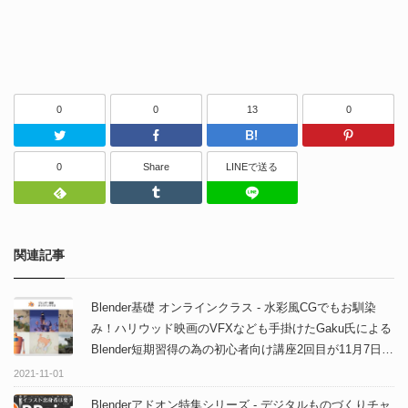
0
0
13
0
Twitter
Facebook
はてなブッ
0
Share
LINEで送る
Feedly
Tumblr
LINEで送る
関連記事
Blender基礎 オンラインクラス - 水彩風CGでもお馴染
み！ハリウッド映画のVFXなども手掛けたGaku氏による
Blender短期習得の為の初心者向け講座2回目が11月7日
(日）からスタート！現在受講者を募集中！
2021-11-01
Blenderアドオン特集シリーズ - デジタルものづくりチャ