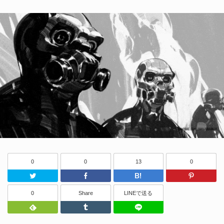
0
0
13
0
Twitter
Facebook
はてなブッ
0
Share
LINEで送る
Feedly
Tumblr
LINEで送る