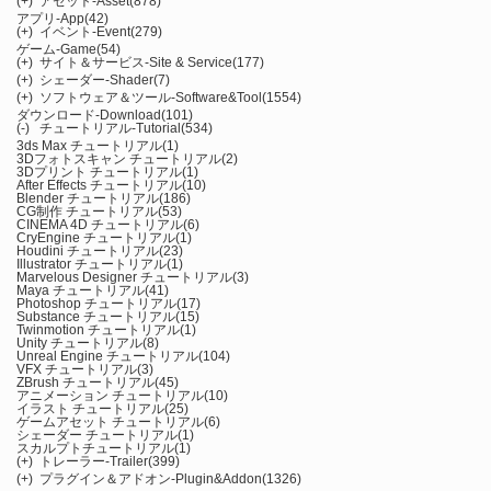
(+)
アセット-Asset
(878)
アプリ-App
(42)
(+)
イベント-Event
(279)
ゲーム-Game
(54)
(+)
サイト＆サービス-Site & Service
(177)
(+)
シェーダー-Shader
(7)
(+)
ソフトウェア＆ツール-Software&Tool
(1554)
ダウンロード-Download
(101)
(-)
チュートリアル-Tutorial
(534)
3ds Max チュートリアル
(1)
3Dフォトスキャン チュートリアル
(2)
3Dプリント チュートリアル
(1)
After Effects チュートリアル
(10)
Blender チュートリアル
(186)
CG制作 チュートリアル
(53)
CINEMA 4D チュートリアル
(6)
CryEngine チュートリアル
(1)
Houdini チュートリアル
(23)
Illustrator チュートリアル
(1)
Marvelous Designer チュートリアル
(3)
Maya チュートリアル
(41)
Photoshop チュートリアル
(17)
Substance チュートリアル
(15)
Twinmotion チュートリアル
(1)
Unity チュートリアル
(8)
Unreal Engine チュートリアル
(104)
VFX チュートリアル
(3)
ZBrush チュートリアル
(45)
アニメーション チュートリアル
(10)
イラスト チュートリアル
(25)
ゲームアセット チュートリアル
(6)
シェーダー チュートリアル
(1)
スカルプトチュートリアル
(1)
(+)
トレーラー-Trailer
(399)
(+)
プラグイン＆アドオン-Plugin&Addon
(1326)