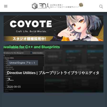
サイト内検索
サイト内検索
Unreal Engine アセット
Unreal Engine アセット
Unity 本
アセット-Asset
Blender アドオン
Pipe It | 直感的にパイプ形状を構築出来るUnreal Engine
Directive Utilities | ブループリントライブラリやエディタ
Unityエフェクトレシピブック パーツを組み合わせて作れ
SiroinoSotai | 完全無料＆CC0 で商用利用OKなVRChat
Bioform | 現役臨床医の3DCGアーティストが実際の解剖
5...
ス...
る | ktk.kum...
向け...
学に基づいて構築...
2026-08-05
2026-08-03
2026-08-03
2026-08-02
2026-08-01