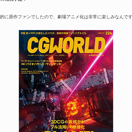
続
個人的に原作ファンでしたので、劇場アニメ化は非常に楽しみなんで
S
な
202
ア
捗
た
続