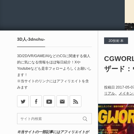
3D人-3dnchu-
2D技術 本
3D/2D/VR/GAME/AIなどのCGに関連する個人
CGWORL
的に気になる情報をほぼ毎日紹介！Xや
ザード：
Youtubeなども是非フォローよろしくお願いし
ます！
※当サイトのリンクにはアフィリエイトを含
みます
投稿日
2017-05-0
リアル
メイキン
X
Facebook
Youtube
Contact
rss
※当サイトの一部記事にはアフィリエイトが