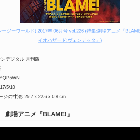
シージーワールド) 2017年 06月号 vol.226 (特集:劇場アニメ『BL
イオハザード:ヴェンデッタ』)
ーンデジタル 月刊版
語
ZYQP5WN
7/5/10
寸法: 29.7 x 22.6 x 0.8 cm
 劇場アニメ『BLAME!』