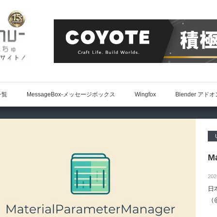
一覧
MessageBox-メッセージボックス
Wingfox
Blender アド
Ma
202
日
（@
によ