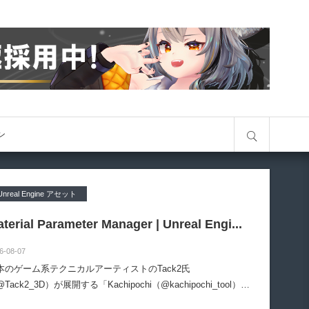
サイト内検索
オン
Unreal Engine アセット
terial Parameter Manager | Unreal Engi...
6-08-07
本のゲーム系テクニカルアーティストのTack2氏
Tack2_3D）が展開する「Kachipochi（@kachipochi_tool）」
る、Unreal Engine向けエディタープラグイン「Material