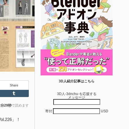
エディタス...
6-08-03
real Directiveによる「Directive Utilities」はブループリントライ
ラリやエディタスクリプト API の機能不足を補うオープンソー
 Unreal Engine プラグインです。FabとGithub上で無料公開さ
ています！
きを読む
Unity 本
nityエフェクトレシピブック パーツを組み合
3D人紹介記事はこちら
Share
せて作れる | ktk.kum...
Feedly
Tumblr
3D人-3dnchu-を応援する
メッセージ
6-08-03
k.kumamoto氏によるUnity向けエフェクト教本「Unityエフェク
2分29秒
で読めます
寄付
USD
レシピブック パーツを組み合わせて作れる」が2026年7月13日
翔泳社から発売されています！
.226」！