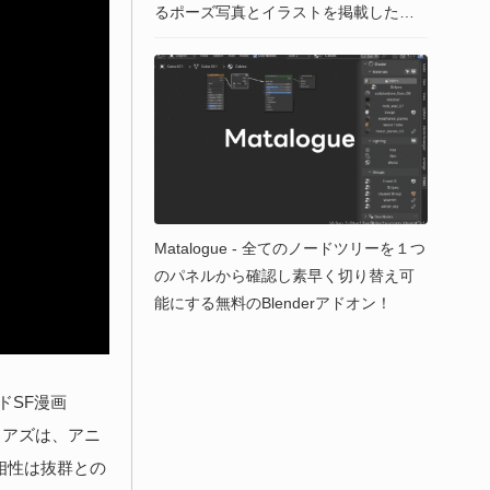
るポーズ写真とイラストを掲載したア
ーティストのための「動きの人体解剖
学」！『Anatomy in Motion』の日本語
版が2025年9月発売！
Matalogue - 全てのノードツリーを１つ
のパネルから確認し素早く切り替え可
能にする無料のBlenderアドオン！
ドSF漫画
ュアズは、アニ
相性は抜群との