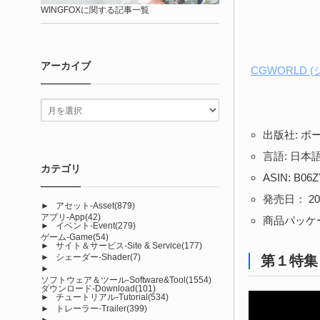
WINGFOXに関する記事一覧
アーカイブ
CGWORLD (
出版社: ボ
言語: 日本
カテゴリ
ASIN: B06
発売日： 201
►
アセット-Asset
(879)
アプリ-App
(42)
商品パッケージの
►
イベント-Event
(279)
ゲーム-Game
(54)
►
サイト＆サービス-Site & Service
(177)
►
シェーダー-Shader
(7)
第１特集
►
ソフトウェア＆ツール-Software&Tool
(1554)
ダウンロード-Download
(101)
►
チュートリアル-Tutorial
(534)
►
トレーラー-Trailer
(399)
►