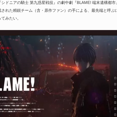
シドニアの騎士 第九惑星戦役』の劇中劇『BLAME! 端末遺構都
成された精鋭チーム（含・原作ファン）の手による、最先端と呼ぶ
ってみたい。