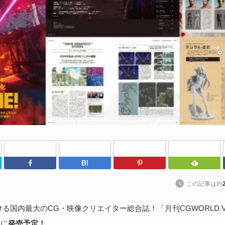
や
202
Un
ブ
スの
れ
続
U
わ
Twitter
Facebook
はてなブックマーク
Pinterest
202
kt
この記事は約
ト
に
る国内最大のCG・映像クリエイター総合誌！「月刊CGWORLD Vol
日に
発売予定！