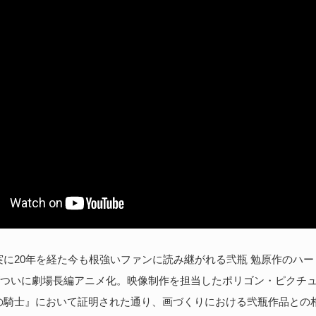
に20年を経た今も根強いファンに読み継がれる弐瓶 勉原作のハー
』がついに劇場長編アニメ化。映像制作を担当したポリゴン・ピクチ
の騎士』において証明された通り、画づくりにおける弐瓶作品との