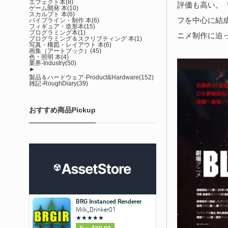
エフェクト本
(8)
評価も高い。『
ゲーム開発 本
(10)
スカルプト 本
(6)
フを中心に結
パイプライン・制作 本
(6)
フィギュア・造形本
(15)
プログラミング本
(1)
ニメ制作に迫
プログラミング＆スクリプティング 本
(1)
写真・構図・レイアウト 本
(6)
画集（アートブック）
(45)
色・照明 本
(4)
業界-Industry
(50)
►
製品＆ハードウェア-Product&Hardware
(152)
雑記-RoughDiary
(39)
おすすめ商品Pickup