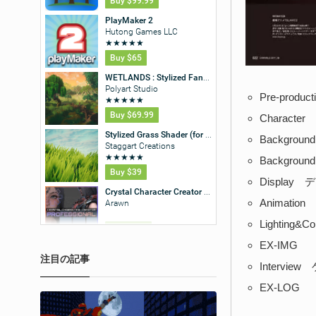
Pre-pro
Charact
Backgrou
Backgrou
Display
Animati
Lightin
EX-IMG
注目の記事
Intervi
EX-LOG