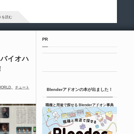
arameter Manager」が公開されています。マテリアルやマテリ
ル関数のパラメータ管理・整理・編集を効率化するためのツー
です。
きを読む
Unreal Engine アセット
PR
ipe It | 直感的にパイプ形状を構築出来るUnre
 Engine 5...
』＆『バイオハ
！
6-08-05
entient Softwareによる、直感的にパイプ形状を構築出来る
real Engine 5向けプラグイン「Pipe It」がFab上でリリースさ
WORLD
チュート
Blenderアドオンの本が出ました！
ました！
きを読む
職種と用途で探せる Blenderアドオン事典
Unreal Engine アセット
irective Utilities | ブループリントライブラリ