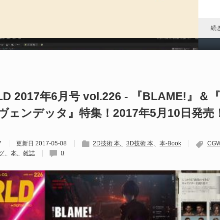
P
ア
ル
続
P
al
D 2017年6月号 vol.226 - 『BLAME!
ヴェンデッタ』特集！2017年5月10日発売
202
S
Un
7
更新日
2017-05-08
2D技術 本
3D技術 本
本-Book
CG
れ
グ
本
雑誌
0
続
D