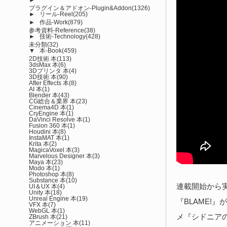
プラグイン＆アドオン-Plugin&Addon
(1326)
►
リール-Reel
(205)
►
作品-Work
(879)
参考資料-Reference
(38)
►
技術-Technology
(428)
未分類
(32)
▼
本-Book
(459)
2D技術 本
(113)
3dsMax 本
(6)
3Dプリンタ 本
(4)
3D技術 本
(90)
After Effects 本
(8)
AI 本
(1)
Blender 本
(43)
CG総合＆業界 本
(23)
Cinema4D 本
(1)
CryEngine 本
(1)
DaVinci Resolve 本
(1)
Fusion 360 本
(1)
Houdini 本
(8)
InstaMAT 本
(1)
Krita 本
(2)
MagicaVoxel 本
(3)
Marvelous Designer 本
(3)
Maya 本
(23)
Modo 本
(1)
Photoshop 本
(8)
Substance 本
(10)
連載開始から実
UI＆UX 本
(4)
Unity 本
(18)
Unreal Engine 本
(19)
『BLAME!
VFX 本
(7)
WebGL 本
(1)
メ『シドニア
ZBrush 本
(21)
アニメーション 本
(11)