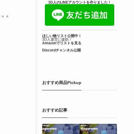
きを読む
3D人のLINEアカウントを作りました！
す＾＾
アセット-Asset
iroinoSotai | 完全無料＆CC0 で商用利用OK
ほしい物リスト公開中！
VRChat向け...
3D人運営に援助！
Amazonでリストを見る
Discordチャンネル公開
6-08-02
バターモデラーの しろいの氏（@SiroinoWorks）が以前から進
共有を行っていた素体モデル「SironoSotai」をリリースしまし
！
おすすめ商品Pickup
きを読む
おすすめ記事