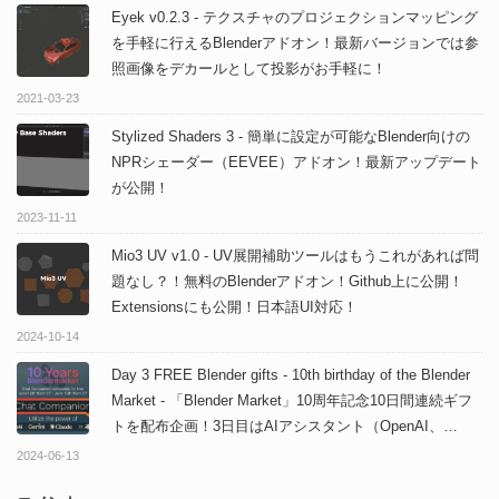
Eyek v0.2.3 - テクスチャのプロジェクションマッピング
を手軽に行えるBlenderアドオン！最新バージョンでは参
照画像をデカールとして投影がお手軽に！
2021-03-23
Stylized Shaders 3 - 簡単に設定が可能なBlender向けの
NPRシェーダー（EEVEE）アドオン！最新アップデート
が公開！
2023-11-11
Mio3 UV v1.0 - UV展開補助ツールはもうこれがあれば問
題なし？！無料のBlenderアドオン！Github上に公開！
Extensionsにも公開！日本語UI対応！
2024-10-14
Day 3 FREE Blender gifts - 10th birthday of the Blender
Market - 「Blender Market」10周年記念10日間連続ギフ
トを配布企画！3日目はAIアシスタント（OpenAI、
Gemini、Claude）追加アドオン「Chat Companion」を1
2024-06-13
日限定無料配布！