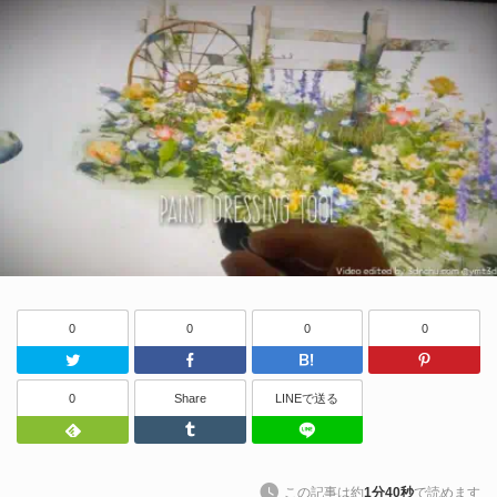
0
0
0
0
Twitter
Facebook
はてなブッ
0
Share
LINEで送る
Feedly
Tumblr
LINEで送る
この記事は約
1分40秒
で読めます