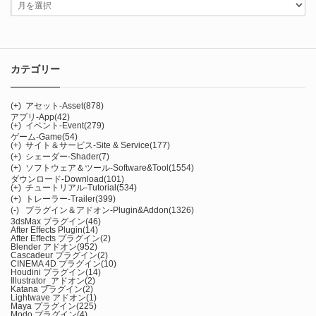
カテゴリー
(+)
アセット-Asset
(878)
アプリ-App
(42)
(+)
イベント-Event
(279)
ゲーム-Game
(54)
(+)
サイト＆サービス-Site & Service
(177)
(+)
シェーダー-Shader
(7)
(+)
ソフトウェア＆ツール-Software&Tool
(1554)
ダウンロード-Download
(101)
(+)
チュートリアル-Tutorial
(534)
(+)
トレーラー-Trailer
(399)
(-)
プラグイン＆アドオン-Plugin&Addon
(1326)
3dsMax プラグイン
(46)
After Effects Plugin
(14)
After Effects プラグイン
(2)
Blender アドオン
(952)
Cascadeur プラグイン
(2)
CINEMA 4D プラグイン
(10)
Houdini プラグイン
(14)
Illustrator_アドオン
(2)
Katana プラグイン
(2)
Lightwave アドオン
(1)
Maya プラグイン
(225)
Modo プラグイン
(4)