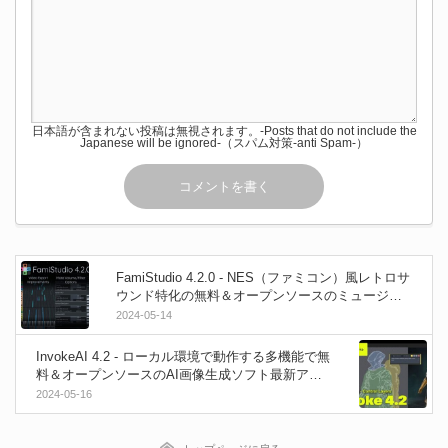
日本語が含まれない投稿は無視されます。-Posts that do not include the
Japanese will be ignored-（スパム対策-anti Spam-）
FamiStudio 4.2.0 - NES（ファミコン）風レトロサ
ウンド特化の無料＆オープンソースのミュージッ
クエディタ！安定性が向上した最新アップデート
2024-05-14
が公開！Win＆Mac＆Linuix＆Android
InvokeAI 4.2 - ローカル環境で動作する多機能で無
料＆オープンソースのAI画像生成ソフト最新アッ
プデート！
2024-05-16