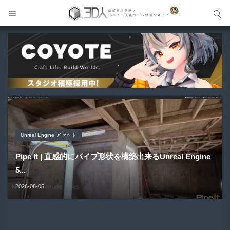
サイト内検索
サイト内検索
Unreal Engine アセット
Unreal Engine アセット
Unity 本
アセット-Asset
Blender アドオン
Pipe It | 直感的にパイプ形状を構築出来るUnreal Engine
Directive Utilities | ブループリントライブラリやエディタ
Unityエフェクトレシピブック パーツを組み合わせて作れ
SiroinoSotai | 完全無料＆CC0 で商用利用OKなVRChat
Bioform | 現役臨床医の3DCGアーティストが実際の解剖
5...
ス...
る | ktk.kum...
向け...
学に基づいて構築...
2026-08-05
2026-08-03
2026-08-03
2026-08-02
2026-08-01