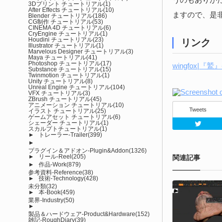
3Dプリント チュートリアル
(1)
After Effects チュートリアル
(10)
ますので、是
Blender チュートリアル
(186)
CG制作 チュートリアル
(53)
CINEMA 4D チュートリアル
(6)
CryEngine チュートリアル
(1)
Houdini チュートリアル
(23)
リンク
Illustrator チュートリアル
(1)
Marvelous Designer チュートリアル
(3)
Maya チュートリアル
(41)
Photoshop チュートリアル
(17)
wingfox|『
Substance チュートリアル
(15)
Twinmotion チュートリアル
(1)
Unity チュートリアル
(8)
Unreal Engine チュートリアル
(104)
VFX チュートリアル
(3)
ZBrush チュートリアル
(45)
アニメーション チュートリアル
(10)
Tweets
イラスト チュートリアル
(25)
ゲームアセット チュートリアル
(6)
シェーダー チュートリアル
(1)
スカルプトチュートリアル
(1)
►
トレーラー-Trailer
(399)
►
プラグイン＆アドオン-Plugin&Addon
(1326)
►
リール-Reel
(205)
関連記事
►
作品-Work
(879)
参考資料-Reference
(38)
►
技術-Technology
(428)
未分類
(32)
►
本-Book
(459)
業界-Industry
(50)
►
製品＆ハードウェア-Product&Hardware
(152)
雑記-RoughDiary
(39)