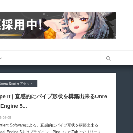
サイト内検索
オン
Unreal Engine アセット
ipe It | 直感的にパイプ形状を構築出来るUnre
 Engine 5...
6-08-05
entient Softwareによる、直感的にパイプ形状を構築出来る
real Engine 5向けプラグイン「Pipe It」がFab上でリリースさ