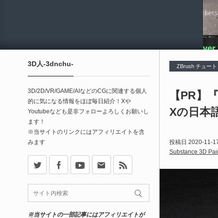
3D人-3dnchu-
ZBrush チュー
3D/2D/VR/GAME/AIなどのCGに関連する個人
【PR】『
的に気になる情報をほぼ毎日紹介！Xや
Xの日本
Youtubeなども是非フォローよろしくお願いし
ます！
※当サイトのリンクにはアフィリエイトを含
みます
投稿日
2020-11-1
Substance 3D Pai
X
Facebook
Youtube
Contact
rss
※当サイトの一部記事にはアフィリエイトが