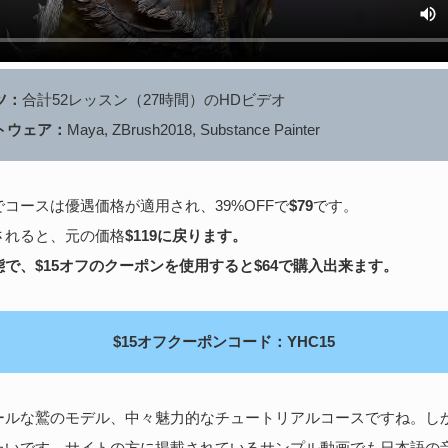
ツ：
合計52レッスン（27時間）のHDビデオ
トウェア：
Maya, ZBrush2018, Substance Painter
コースは優遇価格が適用され、39%OFFで
$79
です。
されると、元の価格
$119に戻ります。
で、$15オフのクーポンを使用すると$64で購入出来ます。
$15オフクーポンコード：YHC15
ールな鷲のモデル、中々魅力的なチュートリアルコースですね。し
たいです。サイトの方に掲載されているサンプル動画でも日本語の