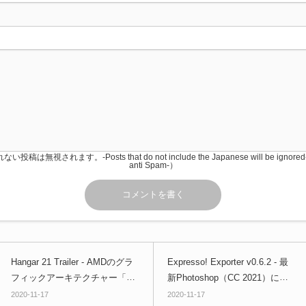
稿は無視されます。-Posts that do not include the Japanese will be igno
anti Spam-）
Hangar 21 Trailer - AMDのグラ
Expresso! Exporter v0.6.2 - 最
フィックアーキテクチャー「RD
新Photoshop（CC 2021）にも
NA 2」技術デモトレーラーが公
対応！グループレイヤーをRGB
2020-11-17
2020-11-17