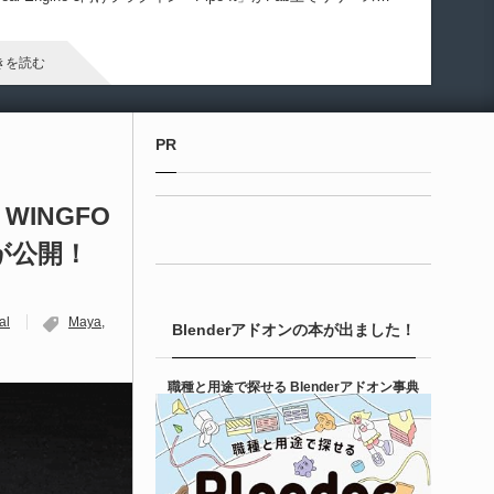
ました！
きを読む
Unreal Engine アセット
PR
irective Utilities | ブループリントライブラリ
エディタス...
WINGFO
が公開！
6-08-03
real Directiveによる「Directive Utilities」はブループリントライ
ラリやエディタスクリプト API の機能不足を補うオープンソー
al
Maya
Blenderアドオンの本が出ました！
 Unreal Engine プラグインです。FabとGithub上で無料公開さ
ています！
きを読む
職種と用途で探せる Blenderアドオン事典
Unity 本
nityエフェクトレシピブック パーツを組み合