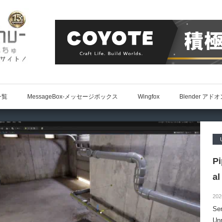
一覧
MessageBox-メッセージボックス
Wingfox
Blender アド
P
al
202
S
Un