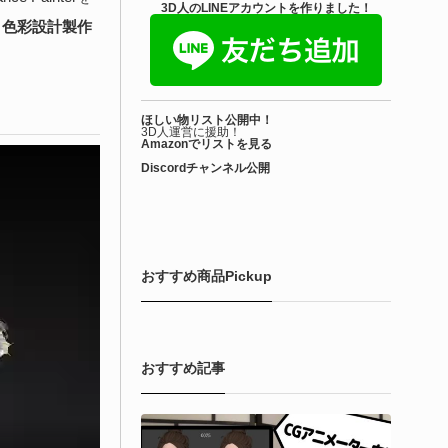
きを読む
3D人のLINEアカウントを作りました！
形と色彩設計製作
Blender アドオン
ioform | 現役臨床医の3DCGアーティストが
ほしい物リスト公開中！
際の解剖学に基づいて構築...
3D人運営に援助！
Amazonでリストを見る
Discordチャンネル公開
6-08-01
で3DアーティストのLimitless Creative（Hamza Meo氏）によ
生物学的Blenderマテリアルアセット「Bioform - Procedural
ological Materials」がリリースされました！
おすすめ商品Pickup
きを読む
おすすめ記事