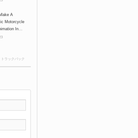
築するフローを解
チュートリアル！
ake A
gfox」にて取扱開
ic Motorcycle
imation In
er - バイクのシネマ
23
クアニメーション
nderで構築する解
！「Wingfox」
0 トラックバック
り扱い開始！