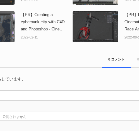
いトロールのCG静止画
ンを構
を制作する解説チュート
説した
【PR】Creating a
【PR】M
リアル！「Wingfox」に
「Win
cyberpunk city with C4D
Cinemat
て取り扱い開始！
始！
and Photoshop - Cinema
Race An
4DとPhotoshopを使用し
Blend
2022-02-11
2022-09-
たサイバーパンクな都市
ティッ
を構築するチュートリア
をBle
ル！「Wingfox」にて取
説コース
0 コメント
り扱い開始！
にて取
ちしています。
) - 公開されません -