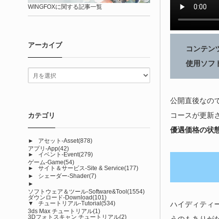
WINGFOXに関する記事一覧
アーカイブ
コンテン
使用ソフ
公開直後なので
コースが更新
カテゴリ
優遇価格の状態
►
アセット-Asset
(878)
アプリ-App
(42)
►
イベント-Event
(279)
ゲーム-Game
(54)
►
サイト＆サービス-Site & Service
(177)
►
シェーダー-Shader
(7)
►
ソフトウェア＆ツール-Software&Tool
(1554)
ダウンロード-Download
(101)
ハイディティ
▼
チュートリアル-Tutorial
(534)
3ds Max チュートリアル
(1)
3Dフォトスキャン チュートリアル
(2)
うのもありが