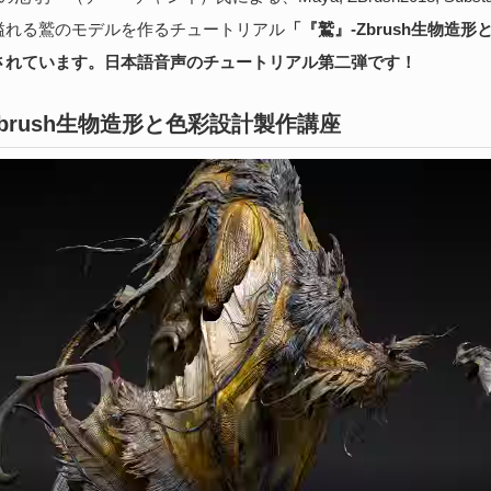
続
溢れる鷲のモデルを作るチュートリアル
「『鷲』-Zbrush生物造
されています。日本語音声のチュートリアル第二弾です！
B
Zbrush生物造形と色彩設計製作講座
実
202
医師
る、
Bi
続