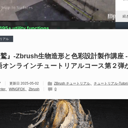
れ
続
トリアル
D
や
鷲』-Zbrush生物造形と色彩設計製作講座 - 
語オンラインチュートリアルコース第２弾
202
Un
ブ
7
更新日
2025-05-02
ZBrush チュートリアル
チュートリアル-Tutori
スの
nter
WINGFOX
Zbrush
0
れ
続
U