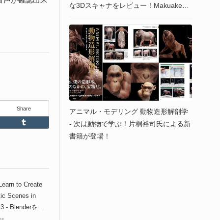
な3Dスキャナをレビュー！Makuake経
由で日本上陸！7,199ドルの製品価格が
最大88%OFFに！
Share
アニマル・モデリング 動物造形解剖学
Feedly
Tumblr
- 次は動物で学ぶ！片桐裕司氏による新
書籍が登場！
arn to Create
ic Scenes in
 3 - Blenderを使
ネマティックシー
25