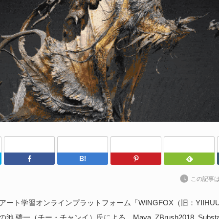
わ
202
kt
ト
に
続
S
な
Twitter
Facebook
はてなブックマーク
Pinterest
202
ア
この記事
捗
た
アート学習オンラインプラットフォーム「WINGFOX（旧：YIIHU
 骋一（チー・チャンイ）氏による、Maya, ZBrush2018, Substance