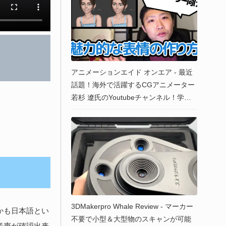
アニメーションエイド オンエア - 最近
話題！海外で活躍するCGアニメーター
若杉 遼氏のYoutubeチャンネル！学生
もプロも要チェック！
3DMakerpro Whale Review - マーカー
かも日本語とい
不要で小型＆大型物のスキャンが可能
音声が確認出来