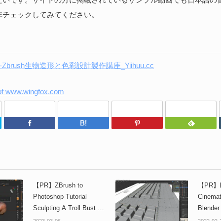
非チェックしてみてください。
鷲』-Zbrush生物造形と色彩設計製作講座_Yiihuu.cc
Twitter
Facebook
はてなブックマーク
Pinterest
【PR】ZBrush to
【PR】Le
Photoshop Tutorial
Cinemat
Sculpting A Troll Bust -
Blender
ZBrushとPhotoshopを使
ってシ
2023-03-06
2022-02-