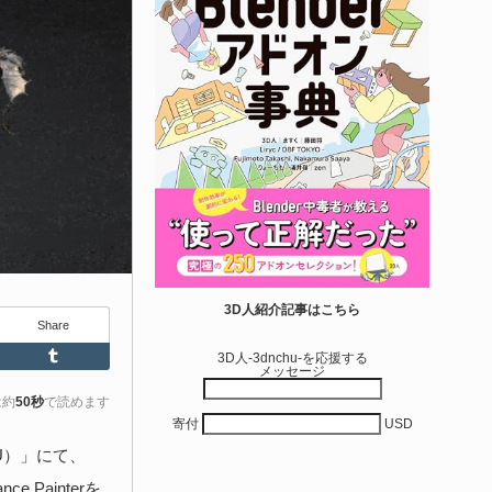
せて作れる | ktk.kum...
6-08-03
k.kumamoto氏によるUnity向けエフェクト教本「Unityエフェク
レシピブック パーツを組み合わせて作れる」が2026年7月13日
翔泳社から発売されています！
きを読む
アセット-Asset
iroinoSotai | 完全無料＆CC0 で商用利用OK
3D人紹介記事はこちら
Share
VRChat向け...
Feedly
Tumblr
3D人-3dnchu-を応援する
メッセージ
6-08-02
バターモデラーの しろいの氏（@SiroinoWorks）が以前から進
は約
50秒
で読めます
寄付
USD
共有を行っていた素体モデル「SironoSotai」をリリースしまし
！
U）」にて、
 Painterを