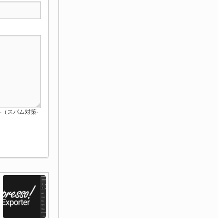
red-（スパム対策-