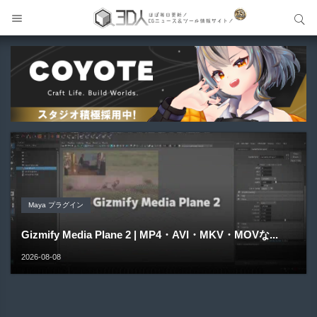
サイト内検索
サイト内検索
Blender アドオン
Unreal Engine アセット
Unreal Engine アセット
Maya プラグイン
Unreal Engine アセット
Buldozer | Blender向けリトポロジーツールセットアドオ
Pipe It | 直感的にパイプ形状を構築出来るUnreal Engine
Directive Utilities | ブループリントライブラリやエディタ
ン！
Gizmify Media Plane 2 | MP4・AVI・MKV・MOVな...
Material Parameter Manager | Unreal Engi...
5...
ス...
2026-08-09
2026-08-08
2026-08-07
2026-08-05
2026-08-03