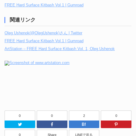
FREE Hard Surface Kitbash Vol.1 | Gumroad
関連リンク
Oleg Ushenok(@OlegUshenok)さん | Twitter
FREE Hard Surface Kitbash Vol.1 | Gumroad
ArtStation – FREE Hard Surface Kitbash Vol. 1, Oleg Ushenok
0
0
2
0
Twitter
Facebook
はてなブッ
0
Share
LINEで送る