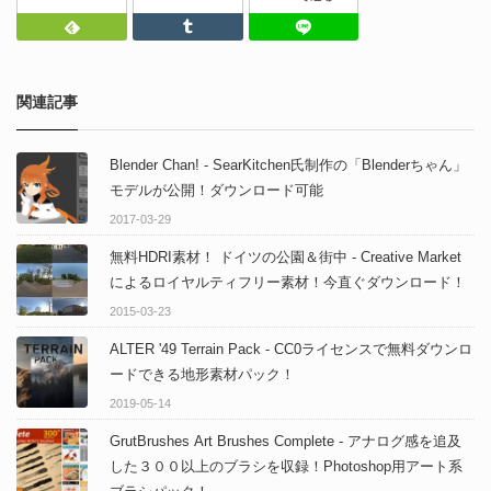
Feedly
Tumblr
LINEで送る
関連記事
Blender Chan! - SearKitchen氏制作の「Blenderちゃん」
モデルが公開！ダウンロード可能
2017-03-29
無料HDRI素材！ ドイツの公園＆街中 - Creative Market
によるロイヤルティフリー素材！今直ぐダウンロード！
2015-03-23
ALTER '49 Terrain Pack - CC0ライセンスで無料ダウンロ
ードできる地形素材パック！
2019-05-14
GrutBrushes Art Brushes Complete - アナログ感を追及
した３００以上のブラシを収録！Photoshop用アート系