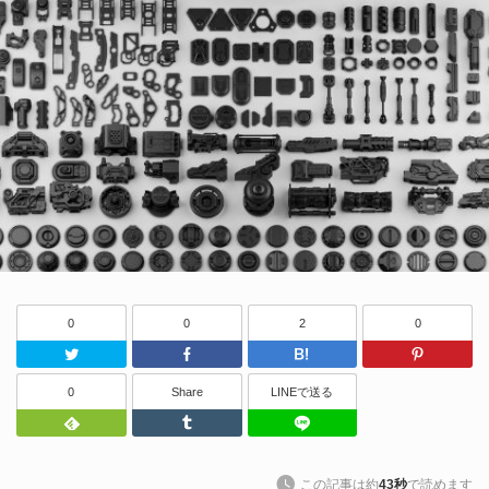
0
0
2
0
Twitter
Facebook
はてなブッ
0
Share
LINEで送る
Feedly
Tumblr
LINEで送る
この記事は約
43秒
で読めます