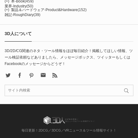
(+)
本-Book
(459)
業界-Industry
(50)
(+)
製品＆ハードウェア-Product&Hardware
(152)
雑記-RoughDiary
(39)
3D人について
3D/2D/CG関連のネタ・ツール情報をほぼ毎日紹介！掲載してほしい情報、ツ
ール検証依頼などありましたら、メッセージボックス、ツイッターもしくは
Facebookのメッセージからどうぞ！
X
Facebook
Pinterest
Contact
rss
毎日更新！2DCG／3DCG／VRニュース＆ツール情報サイト！