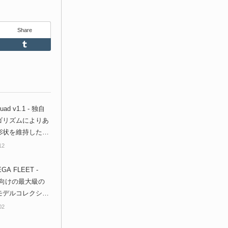
Share
Feedly
Tumblr
Quad v1.1 - 独自
ゴリズムによりあ
形状を維持した四
ゴン構成にリメッ
12
くれるBlender
ン！
GA FLEET -
der向けの最大級の
モデルコレクショ
ンが登場！100
02
リギング済みカー