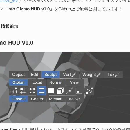
Yos_ei3
）がギズモやスナップ設定をヘッドアップディスプレイ
続
ン
「Info Gizmo HUD v1.0」
をGithub上で無料公開しています！
 – 情報追加
S
な
zmo HUD v1.0
202
ア
捗
た
続
の3Dビューポート用に設計された、カスタマイズ可能でクリック操作可