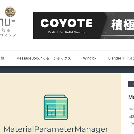
一覧
MessageBox-メッセージボックス
Wingfox
Blender アド
Ma
202
日
（@
によ