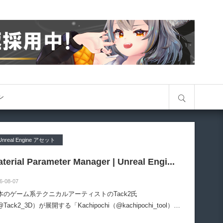
サイト内検索
オン
Unreal Engine アセット
terial Parameter Manager | Unreal Engi...
6-08-07
本のゲーム系テクニカルアーティストのTack2氏
Tack2_3D）が展開する「Kachipochi（@kachipochi_tool）」
る、Unreal Engine向けエディタープラグイン「Material