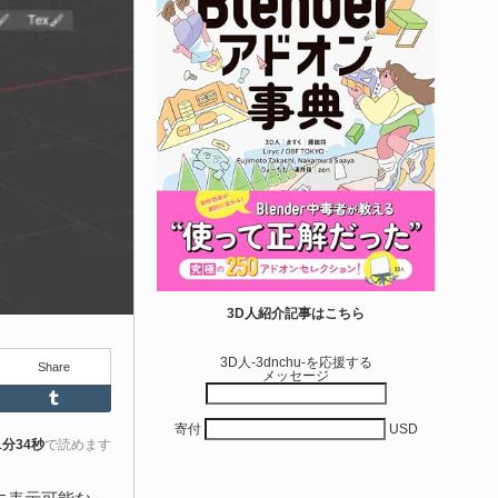
エディタス...
6-08-03
real Directiveによる「Directive Utilities」はブループリントライ
ラリやエディタスクリプト API の機能不足を補うオープンソー
 Unreal Engine プラグインです。FabとGithub上で無料公開さ
ています！
きを読む
Unity 本
nityエフェクトレシピブック パーツを組み合
3D人紹介記事はこちら
せて作れる | ktk.kum...
3D人-3dnchu-を応援する
Share
メッセージ
6-08-03
Feedly
Tumblr
k.kumamoto氏によるUnity向けエフェクト教本「Unityエフェク
寄付
USD
レシピブック パーツを組み合わせて作れる」が2026年7月13日
1分34秒
で読めます
翔泳社から発売されています！