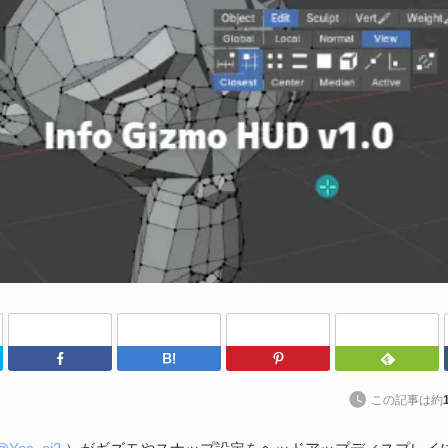
や
202
Un
ブ
スの
れ
続
U
わ
202
Twitter
Facebook
はてなブックマーク
Pinterest
kt
ト
この記事は約
に