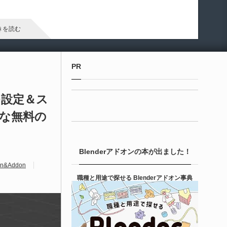
arameter Manager」が公開されています。マテリアルやマテリ
ル関数のパラメータ管理・整理・編集を効率化するためのツー
です。
きを読む
Unreal Engine アセット
PR
ipe It | 直感的にパイプ形状を構築出来るUnre
 Engine 5...
ズモ設定＆ス
な無料の
6-08-05
entient Softwareによる、直感的にパイプ形状を構築出来る
real Engine 5向けプラグイン「Pipe It」がFab上でリリースさ
Blenderアドオンの本が出ました！
ました！
&Addon
きを読む
職種と用途で探せる Blenderアドオン事典
Unreal Engine アセット
irective Utilities | ブループリントライブラリ