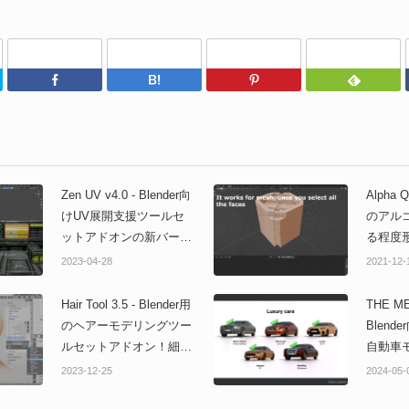
Twitter
Facebook
はてなブックマーク
Pinterest
Zen UV v4.0 - Blender向
Alpha 
けUV展開支援ツールセ
のアル
ットアドオンの新バージ
る程度
ョン！新コンパクトUIや
角ポリ
2023-04-28
2021-12-
トリムシート制御！新
シュして
GIZMOなどの新機能を多
アドオ
Hair Tool 3.5 - Blender用
THE ME
数搭載！
のヘアーモデリングツー
Blen
ルセットアドオン！細か
自動車
な修正や機能改善を適用
ンアドオ
2023-12-25
2024-05-
した最新アップデートが
以上の