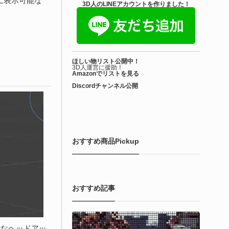
に表示可能な
きを読む
3D人のLINEアカウントを作りました！
アセット-Asset
iroinoSotai | 完全無料＆CC0 で商用利用OK
ほしい物リスト公開中！
VRChat向け...
3D人運営に援助！
Amazonでリストを見る
Discordチャンネル公開
6-08-02
バターモデラーの しろいの氏（@SiroinoWorks）が以前から進
共有を行っていた素体モデル「SironoSotai」をリリースしまし
！
おすすめ商品Pickup
きを読む
おすすめ記事
能なヘッドアッ