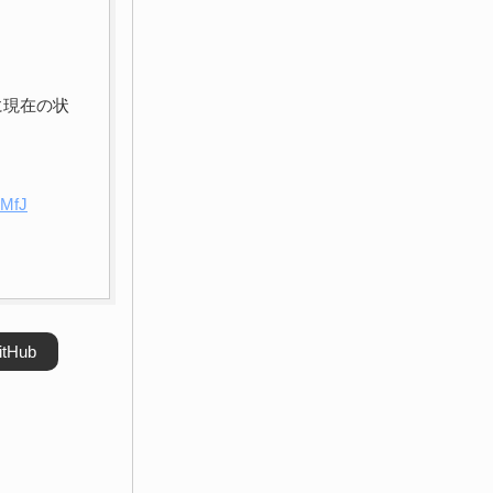
に現在の状
8MfJ
itHub