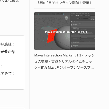
のままに復元
～6日の2日間オンライン開催！豪華14
セッション！懇親会もあるよ！
か好感触！
と完璧かな
Maya Intersection Marker v1.1 - メッシ
ュの交差・貫通をリアルタイムチェッ
謝！
ク可能なMaya向けオープンソースプラ
クしてみてく
グイン！Maya2025対応＆スムースメッ
シュに対応！