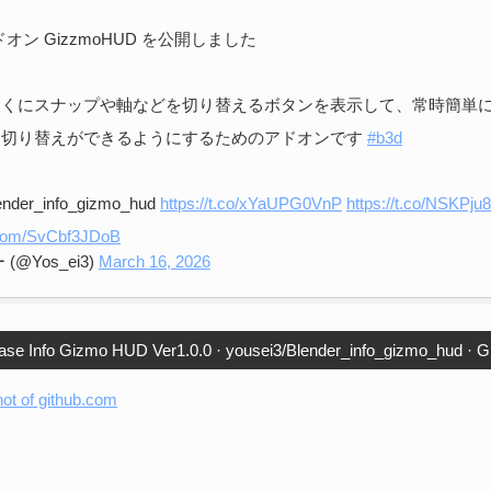
rアドオン GizzmoHUD を公開しました
近くにスナップや軸などを切り替えるボタンを表示して、常時簡単
・切り替えができるようにするためのアドオンです
#b3d
ender_info_gizmo_hud
https://t.co/xYaUPG0VnP
https://t.co/NSKPju
r.com/SvCbf3JDoB
(@Yos_ei3)
March 16, 2026
ase Info Gizmo HUD Ver1.0.0 · yousei3/Blender_info_gizmo_hud · G