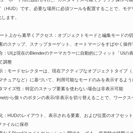
イ（HUD）です。必要な場所に必須ツールを配置することで、モデ
化します。
ポート上から素早くアクセス：オブジェクトモードと編集モードの
素のスナップ、スナップターゲット、オートマージをすばやく操作
：UIは現在のBlenderのテーマカラーに自動的にフィット「UIの
て調整
示：モードセレクターは、現在アクティブなオブジェクトタイプ（
マチュアなど）に基づいて、利用可能なモードのみを表示するよう
タマイズ性：特定のスナップ要素を使わない場合は非表示可能
Panelから個々のボタンの表示/非表示を切り替えることで、ワーク
化：HUDのレイアウト、表示される要素、および位置のオフセッ
定ファイルに保存