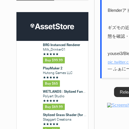
Blende
ギズモの
態を確認
yousei3/Bl
pic.twitte
— ふぁにー 
Rele