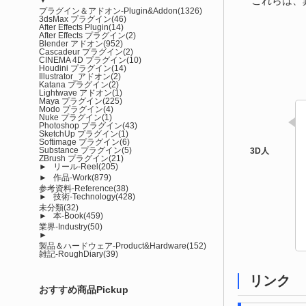
これらは、
プラグイン＆アドオン-Plugin&Addon
(1326)
3dsMax プラグイン
(46)
After Effects Plugin
(14)
After Effects プラグイン
(2)
Blender アドオン
(952)
Cascadeur プラグイン
(2)
CINEMA 4D プラグイン
(10)
Houdini プラグイン
(14)
Illustrator_アドオン
(2)
Katana プラグイン
(2)
Lightwave アドオン
(1)
Maya プラグイン
(225)
Modo プラグイン
(4)
Nuke プラグイン
(1)
Photoshop プラグイン
(43)
SketchUp プラグイン
(1)
Softimage プラグイン
(6)
Substance プラグイン
(5)
ZBrush プラグイン
(21)
►
リール-Reel
(205)
►
作品-Work
(879)
参考資料-Reference
(38)
►
技術-Technology
(428)
未分類
(32)
►
本-Book
(459)
業界-Industry
(50)
►
製品＆ハードウェア-Product&Hardware
(152)
雑記-RoughDiary
(39)
リンク
おすすめ商品Pickup