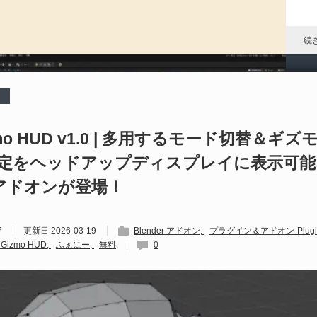
P
ア
ル
続
P
al
izmo HUD v1.0 | 多用するモード切替＆ギ
定をヘッドアップディスプレイに表示可能
202
S
erアドオンが登場！
Un
れ
7
更新日
2026-03-19
Blender アドオン
プラグイン＆アドオン-Plugin
続
o Gizmo HUD
ふぁにー
無料
0
D