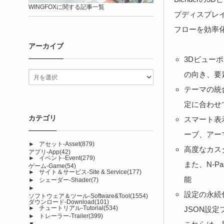
WINGFOXに関する記事一覧
プディスプレ
フローを効率
アーカイブ
3Dビュー
の向き、要
テーマの統合
定に合わせ
カテゴリ
スマート表
ーブ、アー
►
アセット-Asset
(879)
高度なカス
アプリ-App
(42)
►
イベント-Event
(279)
また、N-
ゲーム-Game
(54)
►
サイト＆サービス-Site & Service
(177)
能
►
シェーダー-Shader
(7)
►
設定の永続
ソフトウェア＆ツール-Software&Tool
(1554)
ダウンロード-Download
(101)
►
チュートリアル-Tutorial
(534)
JSON設
►
トレーラー-Trailer
(399)
▼