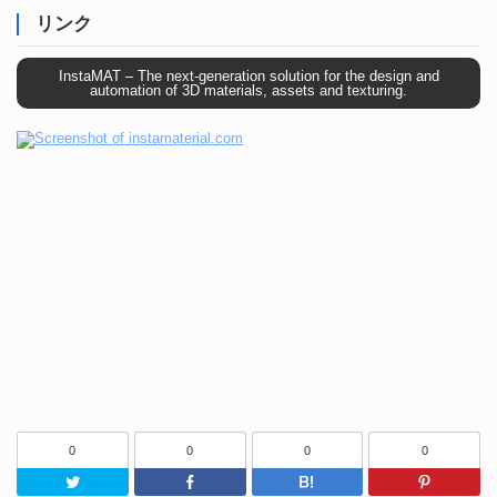
リンク
InstaMAT – The next-generation solution for the design and
automation of 3D materials, assets and texturing.
0
0
0
0
Twitter
Facebook
はてなブッ