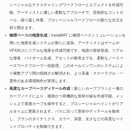
シージャルなテクスチャリングワークフローとエフェクトを作成可
能。アーティストに優しい柔軟なアプローチで、芸術的なコントロ
ール、繰り返し作業、プロシージャルワークフローの新たな次元を
切り開きます。
物理ベースの地形生成：
InstaMAT に物理ベースシミュレーションを
用いた地形生成システムが新たに追加。アーティストはゲームや
VFX向けにリアルな地形を作成可能です。地形の形状形成、リアル
な侵食、バイオーム生成、アセットの散布までを、柔軟なノードベ
ースワークフローで一括処理。このオールインワンのシステムによ
り複数アプリ間の煩雑さが解消され、より高速・スケーラブル・一
貫性のある環境制作が実現します。
高度なカーブベースディテール作成：
新しいカーブブラシと一連の
カーブノードにより、複雑かつ有機的な形状や線を作成可能。メッ
シュ上で直接カーブを操作すると、プロシージャルペイントがリア
ルタイムに更新されます。パスに沿って形状やディテールを散布
し、ブラシのダイナミクス、カラー、深度、太さなどの高度なペイ
ントプロパティを制御できます。