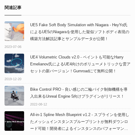
関連記事
UE5 Fake Soft Body Simulation with Niagara - HeyYo氏
によるUE5のNiagaraを使用した疑似ソフトボディ表現の
構築方法解説記事とサンプルデータが公開！
2023-07-06
UE4 Volumetric Clouds v2.0 - ペイントも可能なHarry
Emelianov氏によるUE4向けのボリューメトリックな雲ア
セットの新バージョン！Gumroadにて無料公開！
2019-12-20
Bike Control PRO - 良い感じの二輪バイク制御機構を導
入出来るUnreal Engine 5向けプラグインがリリース！
2022-08-12
All-in-1 Spline Mesh Blueprint v1.2 - スプラインを使用し
たメッシュインスタンスブループリントが無料ダウンロ
ード可能！開発者によるインスタンスのパフォーマンス