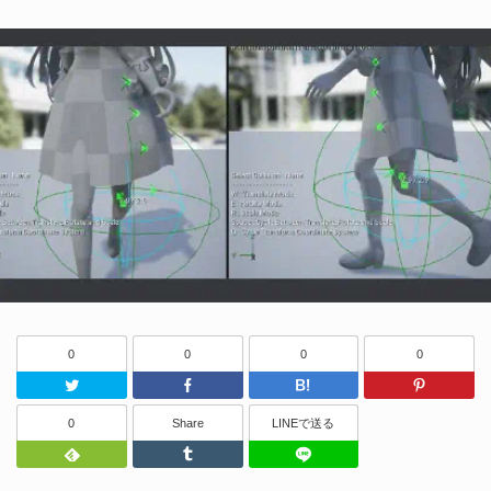
0
0
0
0
Twitter
Facebook
はてなブッ
0
Share
LINEで送る
Feedly
Tumblr
LINEで送る