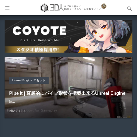
サイト内検索
サイト内検索
Unreal Engine アセット
Unreal Engine アセット
Unity 本
アセット-Asset
Blender アドオン
Pipe It | 直感的にパイプ形状を構築出来るUnreal Engine
Directive Utilities | ブループリントライブラリやエディタ
Unityエフェクトレシピブック パーツを組み合わせて作れ
SiroinoSotai | 完全無料＆CC0 で商用利用OKなVRChat
Bioform | 現役臨床医の3DCGアーティストが実際の解剖
5...
ス...
る | ktk.kum...
向け...
学に基づいて構築...
2026-08-05
2026-08-03
2026-08-03
2026-08-02
2026-08-01