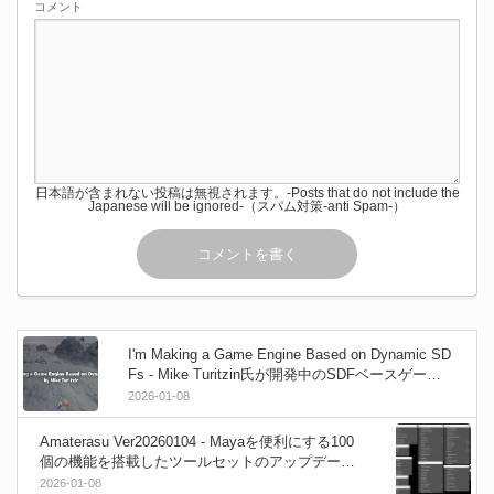
コメント
日本語が含まれない投稿は無視されます。-Posts that do not include the
Japanese will be ignored-（スパム対策-anti Spam-）
I'm Making a Game Engine Based on Dynamic SD
Fs - Mike Turitzin氏が開発中のSDFベースゲーム
エンジンの最新進捗状況紹介映像を公開！
2026-01-08
Amaterasu Ver20260104 - Mayaを便利にする100
個の機能を搭載したツールセットのアップデート
が公開！最新のMaya2026にも対応！無料！
2026-01-08