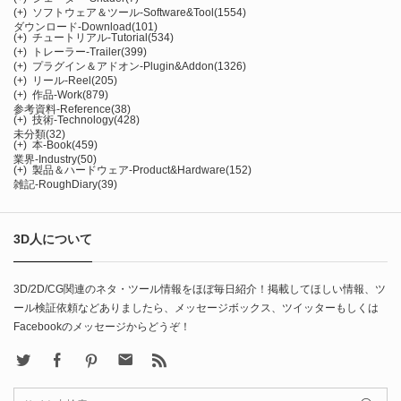
(+)
ソフトウェア＆ツール-Software&Tool
(1554)
ダウンロード-Download
(101)
(+)
チュートリアル-Tutorial
(534)
(+)
トレーラー-Trailer
(399)
(+)
プラグイン＆アドオン-Plugin&Addon
(1326)
(+)
リール-Reel
(205)
(+)
作品-Work
(879)
参考資料-Reference
(38)
(+)
技術-Technology
(428)
未分類
(32)
(+)
本-Book
(459)
業界-Industry
(50)
(+)
製品＆ハードウェア-Product&Hardware
(152)
雑記-RoughDiary
(39)
3D人について
3D/2D/CG関連のネタ・ツール情報をほぼ毎日紹介！掲載してほしい情報、ツ
ール検証依頼などありましたら、メッセージボックス、ツイッターもしくは
Facebookのメッセージからどうぞ！
X
Facebook
Pinterest
Contact
rss