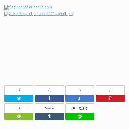
0
0
0
0
Twitter
Facebook
はてなブッ
0
Share
LINEで送る
Feedly
Tumblr
LINEで送る