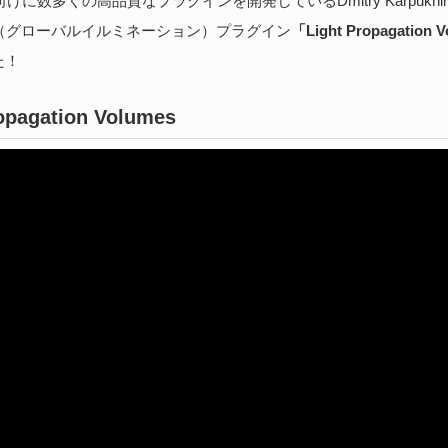
gine向けに数多くの高品質なプラグインを開発しているDmitry Karpuk
続
I（グローバルイルミネーション）プラグイン
「Light Propagation 
た！
S
opagation Volumes
な
202
ア
捗
た
続