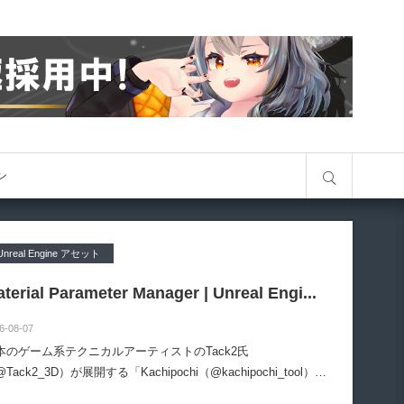
サイト内検索
オン
Unreal Engine アセット
terial Parameter Manager | Unreal Engi...
6-08-07
本のゲーム系テクニカルアーティストのTack2氏
Tack2_3D）が展開する「Kachipochi（@kachipochi_tool）」
る、Unreal Engine向けエディタープラグイン「Material