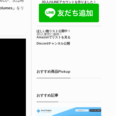
hin氏が、次は軽
きを読む
3D人のLINEアカウントを作りました！
Volumes」
をリ
アセット-Asset
iroinoSotai | 完全無料＆CC0 で商用利用OK
ほしい物リスト公開中！
VRChat向け...
3D人運営に援助！
Amazonでリストを見る
Discordチャンネル公開
6-08-02
バターモデラーの しろいの氏（@SiroinoWorks）が以前から進
共有を行っていた素体モデル「SironoSotai」をリリースしまし
！
おすすめ商品Pickup
きを読む
おすすめ記事