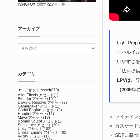
WINGFOXに関する記事一覧
アーカイブ
Light 
ーバルイル
いやすさ
手法を提
カテゴリ
LPVは、
（2009年
▼
アセット-Asset
(879)
After Effects アセット
(1)
Blender アセット
(191)
DaVinci Resolve アセット
(2)
GameMaker アセット
(1)
Godot Engine アセット
(3)
Houdini アセット
(11)
ライティン
Maya アセット
(19)
Nomad Sculpt アセット
(1)
Substance アセット
(30)
カスケード
Unity アセット
(102)
Unreal Engine アセット
(485)
SDFに基
V-Ray アセット
(1)
モデル アセット
(29)