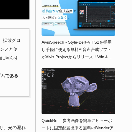
する、拡散グロ
AivisSpeech - Style-Bert-VITS2を採用
マンスと使
し手軽に使える無料AI音声合成ソフト
がAivis Projectからリリース！Win＆Ma
的に照らす
c！オープンソース！
ズムである
QuickRef - 参考画像を簡単にビューポ
り、光の漏れ
ートに固定配置出来る無料のBlenderア