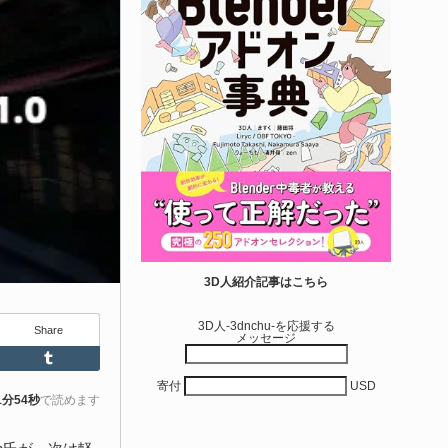
エディタス...
6-08-03
real Directiveによる「Directive Utilities」はブループリントライ
ラリやエディタスクリプト API の機能不足を補うオープンソー
 Unreal Engine プラグインです。FabとGithub上で無料公開さ
ています！
きを読む
Unity 本
nityエフェクトレシピブック パーツを組み合
3D人紹介記事はこちら
せて作れる | ktk.kum...
3D人-3dnchu-を応援する
Share
メッセージ
6-08-03
Feedly
Tumblr
k.kumamoto氏によるUnity向けエフェクト教本「Unityエフェク
寄付
USD
レシピブック パーツを組み合わせて作れる」が2026年7月13日
1分54秒
で読めます
翔泳社から発売されています！