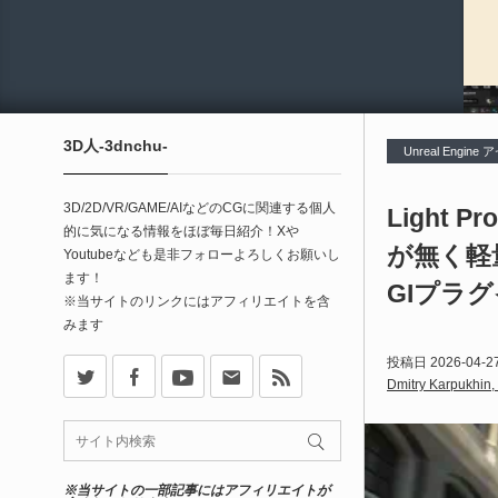
3D人-3dnchu-
Unreal Engine
3D/2D/VR/GAME/AIなどのCGに関連する個人
Light Pr
的に気になる情報をほぼ毎日紹介！Xや
が無く軽量
Youtubeなども是非フォローよろしくお願いし
ます！
GIプラ
※当サイトのリンクにはアフィリエイトを含
みます
X
Facebook
Youtube
Contact
rss
投稿日
2026-04-2
Dmitry Karpukhin
※当サイトの一部記事にはアフィリエイトが