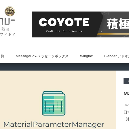
一覧
MessageBox-メッセージボックス
Wingfox
Blender アド
Ma
202
日
（@
によ