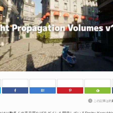
や
202
Un
ブ
スの
れ
続
U
わ
202
Twitter
Facebook
はてなブックマーク
Pinterest
kt
ト
この記事は約
に