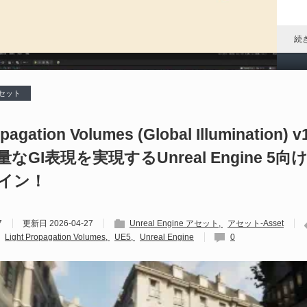
P
ア
ル
続
 アセット
P
al
opagation Volumes (Global Illumination) v
なGI表現を実現するUnreal Engine 5
202
S
グイン！
Un
れ
7
更新日
2026-04-27
Unreal Engine アセット
アセット-Asset
続
Light Propagation Volumes
UE5
Unreal Engine
0
D