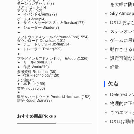
モーションアセット
(8)
を大幅に防
リグ アセット
(16)
アプリ-App
(42)
Sky Atmos
►
イベント-Event
(279)
ゲーム-Game
(54)
DX12 および
►
サイト＆サービス-Site & Service
(177)
►
シェーダー-Shader
(7)
ステレオレ
►
ソフトウェア＆ツール-Software&Tool
(1554)
ゲームに最
ダウンロード-Download
(101)
►
チュートリアル-Tutorial
(534)
動作させる
►
トレーラー-Trailer
(399)
►
設定可能なC
プラグイン＆アドオン-Plugin&Addon
(1326)
►
リール-Reel
(205)
軽量
►
作品-Work
(879)
参考資料-Reference
(38)
►
技術-Technology
(428)
未分類
(32)
欠点
►
本-Book
(459)
業界-Industry
(50)
►
Deferr
製品＆ハードウェア-Product&Hardware
(152)
雑記-RoughDiary
(39)
物理的に正
このエフェ
おすすめ商品Pickup
DX11は