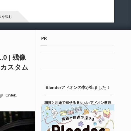
arameter Manager」が公開されています。マテリアルやマテリ
ル関数のパラメータ管理・整理・編集を効率化するためのツー
です。
きを読む
Unreal Engine アセット
PR
ipe It | 直感的にパイプ形状を構築出来るUnre
 Engine 5...
1.0 | 残像
向けカスタム
6-08-05
entient Softwareによる、直感的にパイプ形状を構築出来る
real Engine 5向けプラグイン「Pipe It」がFab上でリリースさ
Blenderアドオンの本が出ました！
ました！
Crytek
きを読む
職種と用途で探せる Blenderアドオン事典
Unreal Engine アセット
irective Utilities | ブループリントライブラリ