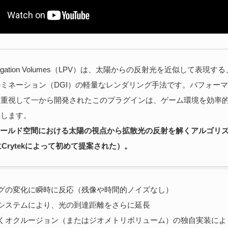
Propagation Volumes（LPV）は、太陽からの反射光を近似して表現
ミネーション（DGI）の軽量なレンダリング手法です。パフォー
を重視して一から開発されたこのプラグインは、ゲーム環境を効率
供します。
ワールド空間における太陽の視点から拡散光の反射を解くアルゴリ
にCrytekによって初めて提案された）。
グの変化に瞬時に反応（残像や時間的ノイズなし）
システムにより、光の到達距離をさらに延長
づくオクルージョン（またはジオメトリボリューム）の独自実装によ