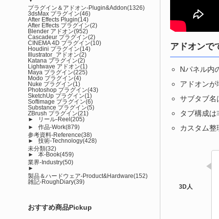
プラグイン＆アドオン-Plugin&Addon
(1326)
3dsMax プラグイン
(46)
After Effects Plugin
(14)
After Effects プラグイン
(2)
Blender アドオン
(952)
Cascadeur プラグイン
(2)
CINEMA 4D プラグイン
(10)
アドオンで
Houdini プラグイン
(14)
Illustrator_アドオン
(2)
Katana プラグイン
(2)
Lightwave アドオン
(1)
Nパネル内
Maya プラグイン
(225)
Modo プラグイン
(4)
アドオンが
Nuke プラグイン
(1)
Photoshop プラグイン
(43)
SketchUp プラグイン
(1)
サブタブ名
Softimage プラグイン
(6)
Substance プラグイン
(5)
タブ構成は
ZBrush プラグイン
(21)
►
リール-Reel
(205)
カスタム整
►
作品-Work
(879)
参考資料-Reference
(38)
►
技術-Technology
(428)
未分類
(32)
►
本-Book
(459)
業界-Industry
(50)
►
製品＆ハードウェア-Product&Hardware
(152)
雑記-RoughDiary
(39)
おすすめ商品Pickup