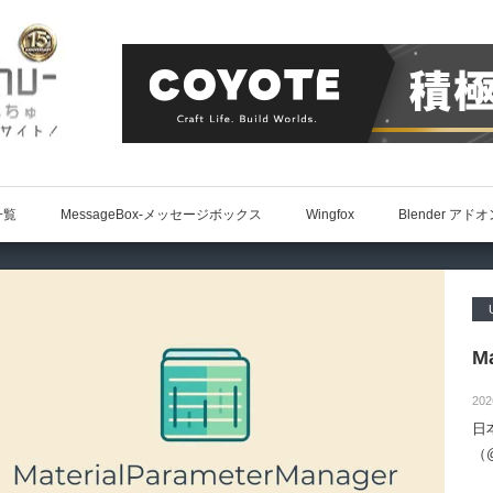
一覧
MessageBox-メッセージボックス
Wingfox
Blender アド
Ma
202
日
（@
によ