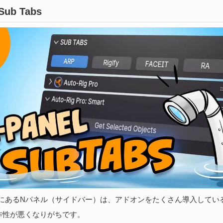
続
 Sub Tabs
S
な
202
ア
捗
た
続
の右側にあるNパネル（サイドバー）は、アドオンをたくさん導入して
作性が悪くなりがちです。