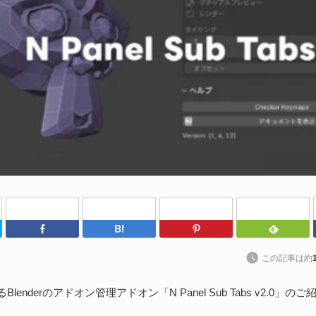
や
202
Un
ブ
スの
れ
続
U
わ
Twitter
Facebook
はてなブックマーク
Pinterest
202
kt
この記事は約
ト
に
るBlenderのアドオン管理アドオン「N Panel Sub Tabs v2.0」のご