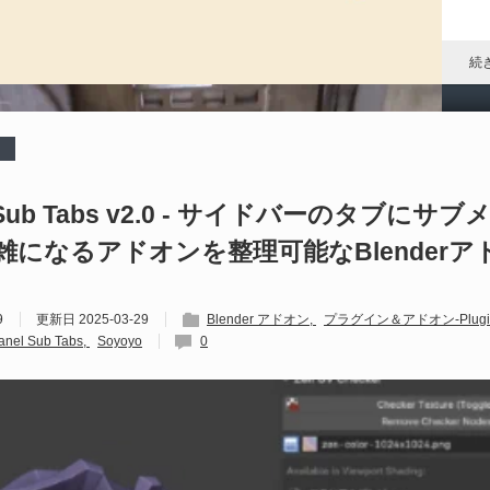
P
ア
ル
続
P
al
l Sub Tabs v2.0 - サイドバーのタブにサ
雑になるアドオンを整理可能なBlenderア
202
S
Un
9
更新日
2025-03-29
Blender アドオン
プラグイン＆アドオン-Plugin
れ
anel Sub Tabs
Soyoyo
0
続
D