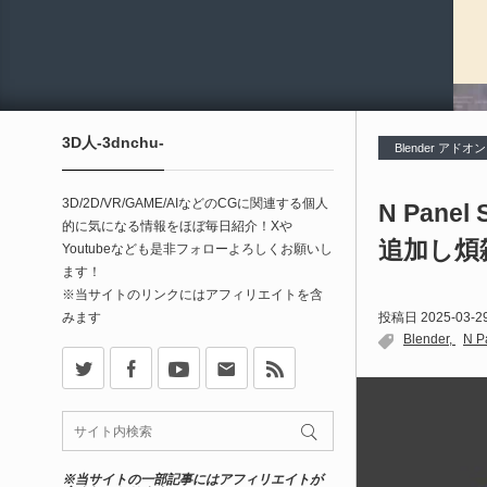
3D人-3dnchu-
Blender アドオン
3D/2D/VR/GAME/AIなどのCGに関連する個人
N Pane
的に気になる情報をほぼ毎日紹介！Xや
追加し煩
Youtubeなども是非フォローよろしくお願いし
ます！
※当サイトのリンクにはアフィリエイトを含
みます
投稿日
2025-03-2
Blender
N P
X
Facebook
Youtube
Contact
rss
※当サイトの一部記事にはアフィリエイトが