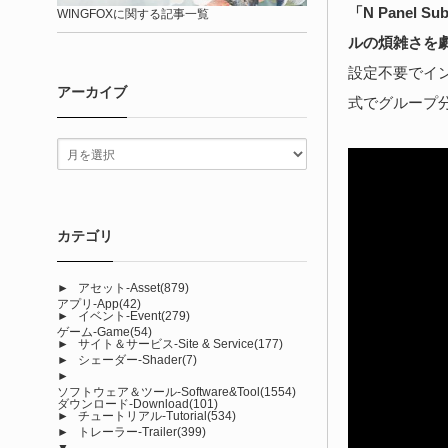
「N Pane
WINGFOXに関する記事一覧
ルの煩雑さを
設定不要でイン
アーカイブ
式でグループ
カテゴリ
►
アセット-Asset
(879)
アプリ-App
(42)
►
イベント-Event
(279)
ゲーム-Game
(54)
►
サイト＆サービス-Site & Service
(177)
►
シェーダー-Shader
(7)
►
ソフトウェア＆ツール-Software&Tool
(1554)
ダウンロード-Download
(101)
►
チュートリアル-Tutorial
(534)
►
トレーラー-Trailer
(399)
▼