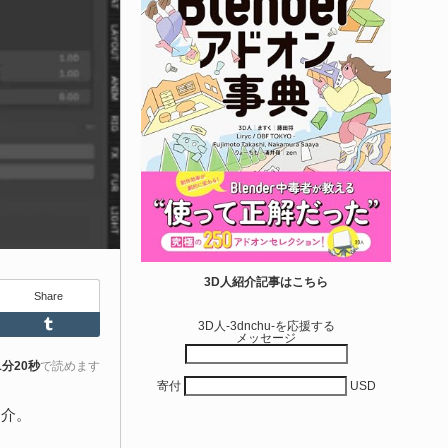
エディタス...
6-08-03
real Directiveによる「Directive Utilities」はブループリントライ
ラリやエディタスクリプト API の機能不足を補うオープンソー
 Unreal Engine プラグインです。FabとGithub上で無料公開さ
ています！
きを読む
Unity 本
nityエフェクトレシピブック パーツを組み合
3D人紹介記事はこちら
Share
せて作れる | ktk.kum...
Feedly
Tumblr
3D人-3dnchu-を応援する
メッセージ
6-08-03
k.kumamoto氏によるUnity向けエフェクト教本「Unityエフェク
1分20秒
で読めます
寄付
USD
レシピブック パーツを組み合わせて作れる」が2026年7月13日
翔泳社から発売されています！
紹介。