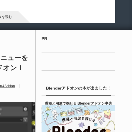
arameter Manager」が公開されています。マテリアルやマテリ
ル関数のパラメータ管理・整理・編集を効率化するためのツー
です。
きを読む
Unreal Engine アセット
PR
ipe It | 直感的にパイプ形状を構築出来るUnre
 Engine 5...
ブメニューを
ドオン！
6-08-05
entient Softwareによる、直感的にパイプ形状を構築出来る
real Engine 5向けプラグイン「Pipe It」がFab上でリリースさ
&Addon
Blenderアドオンの本が出ました！
ました！
きを読む
職種と用途で探せる Blenderアドオン事典
Unreal Engine アセット
irective Utilities | ブループリントライブラリ