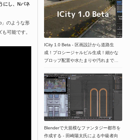
ようにし、Nパネ
b」のような形
ズも可能です。
ICity 1.0 Beta - 区画設計から道路生
成！プロシージャルビル生成！細かな
プロップ配置や水たまりや汚れまでカ
バーしたBlender用の都市生成アドオ
ン！ベータ版が公開！！
Blenderで大規模なファンタジー都市を
作成する - 田崎陽太氏による中級者向