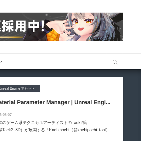
サイト内検索
オン
Unreal Engine アセット
terial Parameter Manager | Unreal Engi...
6-08-07
本のゲーム系テクニカルアーティストのTack2氏
Tack2_3D）が展開する「Kachipochi（@kachipochi_tool）」
る、Unreal Engine向けエディタープラグイン「Material