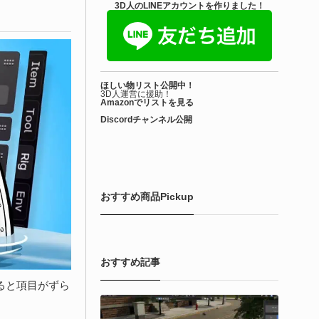
きを読む
3D人のLINEアカウントを作りました！
アセット-Asset
iroinoSotai | 完全無料＆CC0 で商用利用OK
ほしい物リスト公開中！
VRChat向け...
3D人運営に援助！
Amazonでリストを見る
Discordチャンネル公開
6-08-02
バターモデラーの しろいの氏（@SiroinoWorks）が以前から進
共有を行っていた素体モデル「SironoSotai」をリリースしまし
！
おすすめ商品Pickup
きを読む
おすすめ記事
いると項目がずら