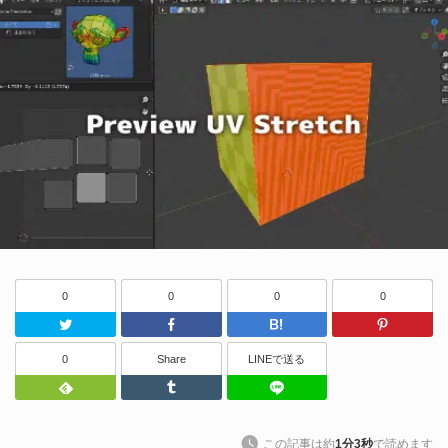
0
0
0
0
Twitter
Facebook
はてなブッ
0
Share
LINEで送る
Feedly
Tumblr
LINEで送る
この記事は約
1分3秒
で読めます