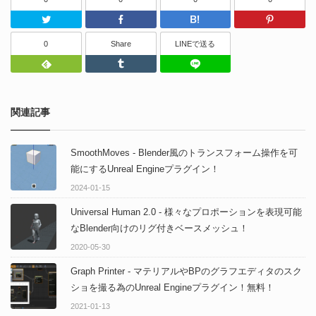
Twitter
Facebook
はてなブッ
0
Share
LINEで送る
Feedly
Tumblr
LINEで送る
関連記事
SmoothMoves - Blender風のトランスフォーム操作を可
能にするUnreal Engineプラグイン！
2024-01-15
Universal Human 2.0 - 様々なプロポーションを表現可能
なBlender向けのリグ付きベースメッシュ！
2020-05-30
Graph Printer - マテリアルやBPのグラフエディタのスク
ショを撮る為のUnreal Engineプラグイン！無料！
2021-01-13