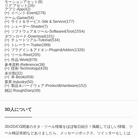
モーションアセット
(8)
リグ アセット
(16)
アプリ-App
(42)
(+)
イベント-Event
(279)
ゲーム-Game
(54)
(+)
サイト＆サービス-Site & Service
(177)
(+)
シェーダー-Shader
(7)
(+)
ソフトウェア＆ツール-Software&Tool
(1554)
ダウンロード-Download
(101)
(+)
チュートリアル-Tutorial
(534)
(+)
トレーラー-Trailer
(399)
(+)
プラグイン＆アドオン-Plugin&Addon
(1326)
(+)
リール-Reel
(205)
(+)
作品-Work
(879)
参考資料-Reference
(38)
(+)
技術-Technology
(428)
未分類
(32)
(+)
本-Book
(459)
業界-Industry
(50)
(+)
製品＆ハードウェア-Product&Hardware
(152)
雑記-RoughDiary
(39)
3D人について
3D/2D/CG関連のネタ・ツール情報をほぼ毎日紹介！掲載してほしい情報、ツ
ール検証依頼などありましたら、メッセージボックス、ツイッターもしくは