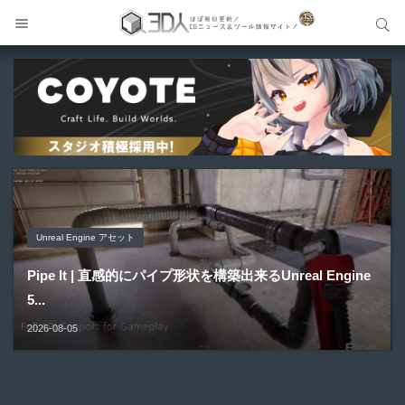
サイト内検索
サイト内検索
Unreal Engine アセット
Unreal Engine アセット
Unity 本
アセット-Asset
Blender アドオン
Pipe It | 直感的にパイプ形状を構築出来るUnreal Engine
Directive Utilities | ブループリントライブラリやエディタ
Unityエフェクトレシピブック パーツを組み合わせて作れ
SiroinoSotai | 完全無料＆CC0 で商用利用OKなVRChat
Bioform | 現役臨床医の3DCGアーティストが実際の解剖
5...
ス...
る | ktk.kum...
向け...
学に基づいて構築...
2026-08-05
2026-08-03
2026-08-03
2026-08-02
2026-08-01