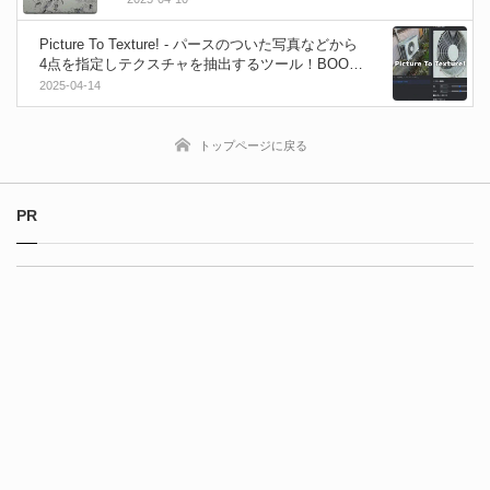
Picture To Texture! - パースのついた写真などから
4点を指定しテクスチャを抽出するツール！BOOT
H上で公開！
2025-04-14
トップページに戻る
PR