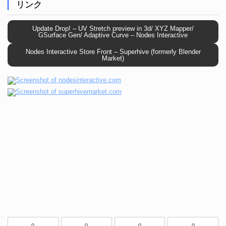
リンク
Update Drop! – UV Stretch preview in 3d/ XYZ Mapper/
GSurface Gen/ Adaptive Curve – Nodes Interactive
Nodes Interactive Store Front – Superhive (formerly Blender
Market)
0
0
0
0