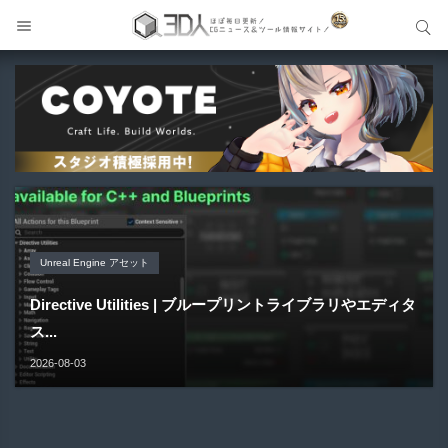
サイト内検索
サイト内検索
Unreal Engine アセット
Unreal Engine アセット
Unity 本
アセット-Asset
Blender アドオン
Pipe It | 直感的にパイプ形状を構築出来るUnreal Engine
Directive Utilities | ブループリントライブラリやエディタ
Unityエフェクトレシピブック パーツを組み合わせて作れ
SiroinoSotai | 完全無料＆CC0 で商用利用OKなVRChat
Bioform | 現役臨床医の3DCGアーティストが実際の解剖
5...
ス...
る | ktk.kum...
向け...
学に基づいて構築...
2026-08-05
2026-08-03
2026-08-03
2026-08-02
2026-08-01