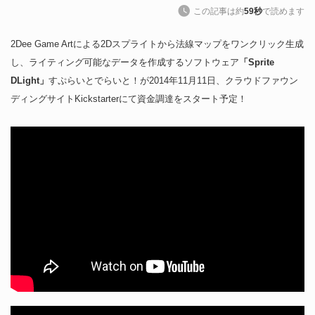
この記事は約
59秒
で読めます
2Dee Game Artによる2Dスプライトから法線マップをワンクリック生成
し、ライティング可能なデータを作成するソフトウェア
「Sprite
DLight」
すぷらいとでらいと！が2014年11月11日、クラウドファウン
ディングサイトKickstarterにて資金調達をスタート予定！