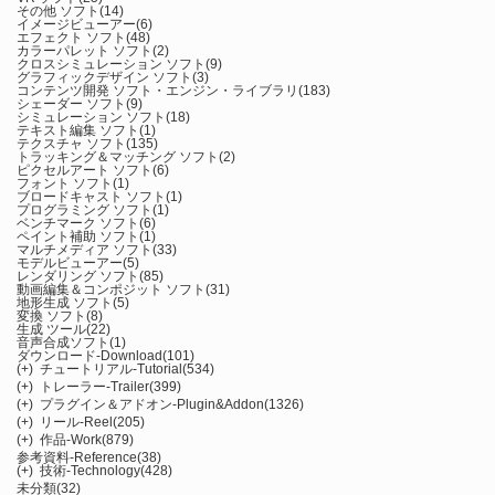
その他 ソフト
(14)
イメージビューアー
(6)
エフェクト ソフト
(48)
カラーパレット ソフト
(2)
クロスシミュレーション ソフト
(9)
グラフィックデザイン ソフト
(3)
コンテンツ開発 ソフト・エンジン・ライブラリ
(183)
シェーダー ソフト
(9)
シミュレーション ソフト
(18)
テキスト編集 ソフト
(1)
テクスチャ ソフト
(135)
トラッキング＆マッチング ソフト
(2)
ピクセルアート ソフト
(6)
フォント ソフト
(1)
ブロードキャスト ソフト
(1)
プログラミング ソフト
(1)
ベンチマーク ソフト
(6)
ペイント補助 ソフト
(1)
マルチメディア ソフト
(33)
モデルビューアー
(5)
レンダリング ソフト
(85)
動画編集＆コンポジット ソフト
(31)
地形生成 ソフト
(5)
変換 ソフト
(8)
生成 ツール
(22)
音声合成ソフト
(1)
ダウンロード-Download
(101)
(+)
チュートリアル-Tutorial
(534)
(+)
トレーラー-Trailer
(399)
(+)
プラグイン＆アドオン-Plugin&Addon
(1326)
(+)
リール-Reel
(205)
(+)
作品-Work
(879)
参考資料-Reference
(38)
(+)
技術-Technology
(428)
未分類
(32)