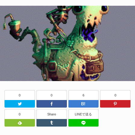
0
0
6
0
Twitter
Facebook
はてなブッ
0
Share
LINEで送る
Feedly
Tumblr
LINEで送る