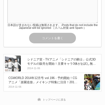
日本語が含まれない投稿は無視されます。-Posts that do not include the
Japanese will be ignored-（スパム対策-anti Spam-）
シドニア堂 - TVアニメ「シドニアの騎士」公式3D
モデルの販売を開始！主要キャラ3体がお試し無料
ダウンロード可能！
2014-11-06
CGWORLD 2014年12月号 vol.196 - 予約開始！CG
アニメ「楽園追放」メイキング特集に注目！2014
年11月10日発売！
2014-11-06
トップページに戻る