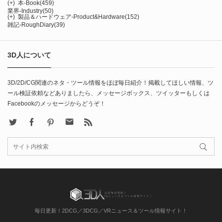
(+)
本-Book
(459)
業界-Industry
(50)
(+)
製品＆ハードウェア-Product&Hardware
(152)
雑記-RoughDiary
(39)
3D人について
3D/2D/CG関連のネタ・ツール情報をほぼ毎日紹介！掲載してほしい情報、ツ
ール検証依頼などありましたら、メッセージボックス、ツイッターもしくは
Facebookのメッセージからどうぞ！
X
Facebook
Pinterest
Contact
rss
毎日更新！2DCG／3DCG／VRニュース＆ツール情報サイト！