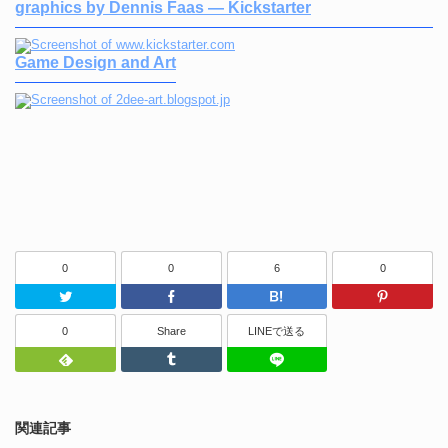
graphics by Dennis Faas — Kickstarter
Game Design and Art
0
0
6
0
Twitter
Facebook
はてなブッ
0
Share
LINEで送る
Feedly
Tumblr
LINEで送る
関連記事