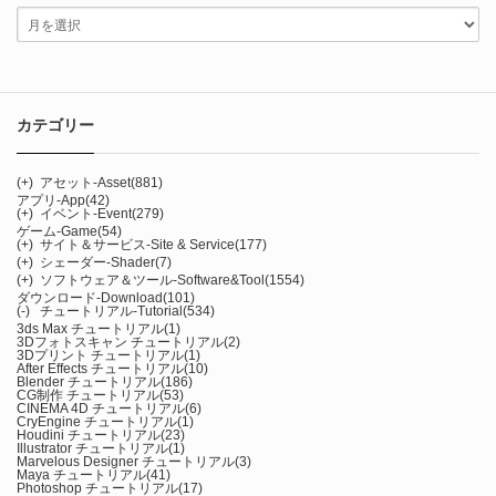
カテゴリー
(+)
アセット-Asset
(881)
アプリ-App
(42)
(+)
イベント-Event
(279)
ゲーム-Game
(54)
(+)
サイト＆サービス-Site & Service
(177)
(+)
シェーダー-Shader
(7)
(+)
ソフトウェア＆ツール-Software&Tool
(1554)
ダウンロード-Download
(101)
(-)
チュートリアル-Tutorial
(534)
3ds Max チュートリアル
(1)
3Dフォトスキャン チュートリアル
(2)
3Dプリント チュートリアル
(1)
After Effects チュートリアル
(10)
Blender チュートリアル
(186)
CG制作 チュートリアル
(53)
CINEMA 4D チュートリアル
(6)
CryEngine チュートリアル
(1)
Houdini チュートリアル
(23)
Illustrator チュートリアル
(1)
Marvelous Designer チュートリアル
(3)
Maya チュートリアル
(41)
Photoshop チュートリアル
(17)