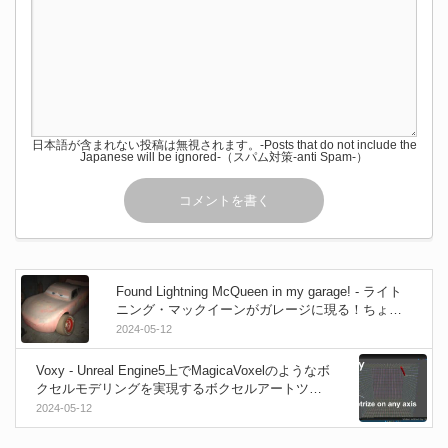
日本語が含まれない投稿は無視されます。-Posts that do not include the
Japanese will be ignored-（スパム対策-anti Spam-）
Found Lightning McQueen in my garage! - ライト
ニング・マックイーンがガレージに現る！ちょっ
とだけホラーテイスト？なファンメイドムービ
2024-05-12
ー！GROM TV
Voxy - Unreal Engine5上でMagicaVoxelのようなボ
クセルモデリングを実現するボクセルアートツー
ルプラグインが開発中！
2024-05-12