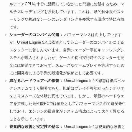
ルチコアCPUを十分に活用していなかった問題に対処するため、マ
ルチスレッディングを強化しています。これは、動的解像度のスケ
ーリングや複雑なシーンのレンダリングを要求する環境で特に有益
です。
シェーダーのコンパイル問題：
パフォーマンスは向上しています
が、Unreal Engine 5.4は依然としてシェーダーのコンパイルによる
スタッターに苦しんでいます。自動シェーダー事前キャッシングシ
ステムが導入されましたが、ゲームの初回実行時のスタッターを完
全には解消できておらず、スムーズなゲームプレイを実現するため
には開発者による手動の最適化が依然として必要です。
異なるハードウェアへの影響：
Unreal Engine 5.4の恩恵は低スペッ
クシステムでより顕著であり、以前はプレイ不可能だったシナリオ
をよりスムーズな体験に変えています。しかし、最新のハードウェ
アを搭載した高性能PCでは依然としてパフォーマンスの問題が発生
しており、エンジンの最適化がシステム構成によって大きく異なる
ことを示しています。
視覚的な改善と安定性の懸念：
Unreal Engine 5.4は視覚的な改善と