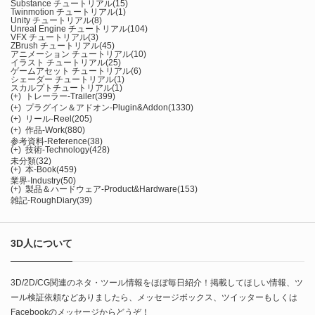
Substance チュートリアル
(15)
Twinmotion チュートリアル
(1)
Unity チュートリアル
(8)
Unreal Engine チュートリアル
(104)
VFX チュートリアル
(3)
ZBrush チュートリアル
(45)
アニメーション チュートリアル
(10)
イラスト チュートリアル
(25)
ゲームアセット チュートリアル
(6)
シェーダー チュートリアル
(1)
スカルプトチュートリアル
(1)
(+)
トレーラー-Trailer
(399)
(+)
プラグイン＆アドオン-Plugin&Addon
(1330)
(+)
リール-Reel
(205)
(+)
作品-Work
(880)
参考資料-Reference
(38)
(+)
技術-Technology
(428)
未分類
(32)
(+)
本-Book
(459)
業界-Industry
(50)
(+)
製品＆ハードウェア-Product&Hardware
(153)
雑記-RoughDiary
(39)
3D人について
3D/2D/CG関連のネタ・ツール情報をほぼ毎日紹介！掲載してほしい情報、ツ
ール検証依頼などありましたら、メッセージボックス、ツイッターもしくは
Facebookのメッセージからどうぞ！