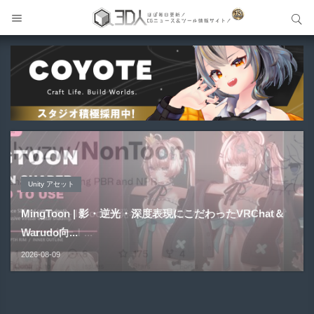
サイト内検索
サイト内検索
製品＆ハードウェア-Product&Hardware
Unity アセット
Unity アセット
Blender アドオン
メイキング
QIDI Plus5 | 320mm角の大型造形＆65℃チャンバー加熱
NonToon - lilToon開発者による新たなキャラクター向け
MingToon | 影・逆光・深度表現にこだわったVRChat＆
FreePencil2 | 榊正宗氏による輪郭線描画Blenderアドオ
GPT-Live × UE5 VR | 会話して触れて反応するAIキャラク
に対応した...
シェーダー！...
Warudo向...
ンの新バ...
ター！...
2026-08-10
2026-08-09
2026-08-09
2026-08-09
2026-08-09