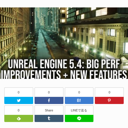
0
0
0
0
Twitter
Facebook
はてなブッ
0
Share
LINEで送る
Feedly
Tumblr
LINEで送る