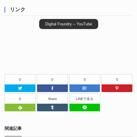
リンク
Digital Foundry – YouTube
0
0
0
0
Twitter
Facebook
はてなブッ
0
Share
LINEで送る
Feedly
Tumblr
LINEで送る
関連記事