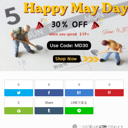
0
0
0
0
Twitter
Facebook
はてなブッ
0
Share
LINEで送る
Feedly
Tumblr
LINEで送る
この記事は約
17秒
で読めます