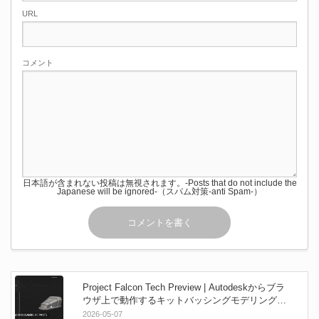
URL
コメント
日本語が含まれない投稿は無視されます。-Posts that do not include the
Japanese will be ignored-（スパム対策-anti Spam-）
Project Falcon Tech Preview | Autodeskからブラ
ウザ上で動作するキットバッシングモデリングツ
ールが登場！技術プレビュー版が無料で利用可
2026-05-07