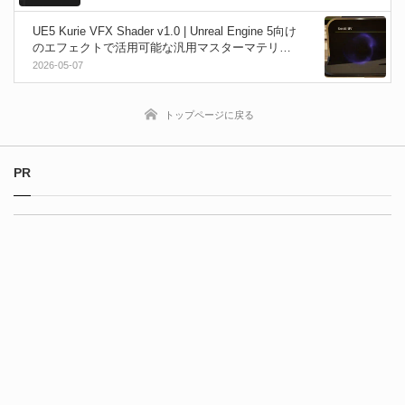
能！
UE5 Kurie VFX Shader v1.0 | Unreal Engine 5向け
のエフェクトで活用可能な汎用マスターマテリア
ルパック！無料公開！商用利用も可能！
2026-05-07
トップページに戻る
PR