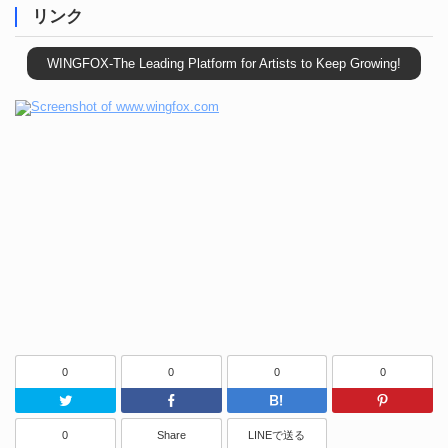
リンク
WINGFOX-The Leading Platform for Artists to Keep Growing!
0
0
0
0
Twitter
Facebook
はてなブッ
0
Share
LINEで送る