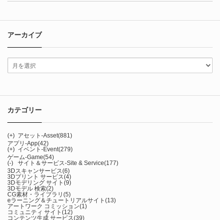
アーカイブ
カテゴリー
(+)
アセット-Asset
(881)
アプリ-App
(42)
(+)
イベント-Event
(279)
ゲーム-Game
(54)
(-)
サイト＆サービス-Site & Service
(177)
3Dスキャンサービス
(6)
3Dプリント サービス
(4)
3Dモデリング サイト
(9)
3Dモデル 検索
(2)
CG素材・ライブラリ
(5)
eラーニング＆チュートリアルサイト
(13)
アートワーク コミッション
(1)
コミュニティ サイト
(12)
コンテンツ生成 サービス
(39)