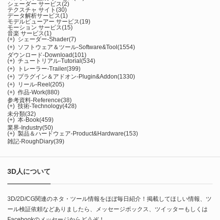
シェーダー サービス
(2)
テクスチャ サイト
(30)
データ解析サービス
(1)
モデルビューアー サービス
(19)
モーション サービス
(15)
音楽 サービス
(1)
(+)
シェーダー-Shader
(7)
(+)
ソフトウェア＆ツール-Software&Tool
(1554)
ダウンロード-Download
(101)
(+)
チュートリアル-Tutorial
(534)
(+)
トレーラー-Trailer
(399)
(+)
プラグイン＆アドオン-Plugin&Addon
(1330)
(+)
リール-Reel
(205)
(+)
作品-Work
(880)
参考資料-Reference
(38)
(+)
技術-Technology
(428)
未分類
(32)
(+)
本-Book
(459)
業界-Industry
(50)
(+)
製品＆ハードウェア-Product&Hardware
(153)
雑記-RoughDiary
(39)
3D人について
3D/2D/CG関連のネタ・ツール情報をほぼ毎日紹介！掲載してほしい情報、ツ
ール検証依頼などありましたら、メッセージボックス、ツイッターもしくは
Facebookのメッセージからどうぞ！