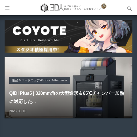
サイト内検索
サイト内検索
製品＆ハードウェア-Product&Hardware
Unity アセット
Unity アセット
Blender アドオン
メイキング
QIDI Plus5 | 320mm角の大型造形＆65℃チャンバー加熱
NonToon - lilToon開発者による新たなキャラクター向け
MingToon | 影・逆光・深度表現にこだわったVRChat＆
FreePencil2 | 榊正宗氏による輪郭線描画Blenderアドオ
GPT-Live × UE5 VR | 会話して触れて反応するAIキャラク
に対応した...
シェーダー！...
Warudo向...
ンの新バ...
ター！...
2026-08-10
2026-08-09
2026-08-09
2026-08-09
2026-08-09