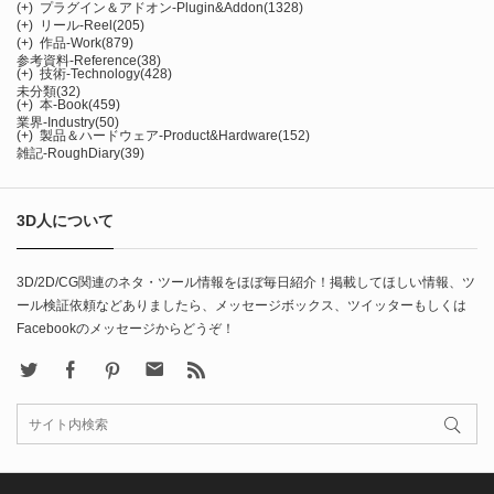
(+)
プラグイン＆アドオン-Plugin&Addon
(1328)
(+)
リール-Reel
(205)
(+)
作品-Work
(879)
参考資料-Reference
(38)
(+)
技術-Technology
(428)
未分類
(32)
(+)
本-Book
(459)
業界-Industry
(50)
(+)
製品＆ハードウェア-Product&Hardware
(152)
雑記-RoughDiary
(39)
3D人について
3D/2D/CG関連のネタ・ツール情報をほぼ毎日紹介！掲載してほしい情報、ツ
ール検証依頼などありましたら、メッセージボックス、ツイッターもしくは
Facebookのメッセージからどうぞ！
X
Facebook
Pinterest
Contact
rss