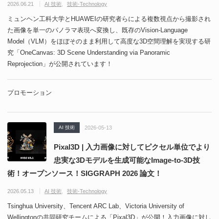
2026.06.21
AI 技術
技術-Technology
ミュンヘン工科大学とHUAWEIの研究者らによる複数視点から撮影され
た画像を単一のパノラマ表現へ変換し、既存のVision-Language
Model（VLM）をほぼそのまま利用して高度な3D空間理解を実現する研
究「OneCanvas: 3D Scene Understanding via Panoramic
Reprojection」が公開されています！
プロモーション
AI 技術
2026-05-13
Pixal3D | 入力画像に対してピクセル単位でより
忠実な3Dモデルを生成可能なImage-to-3D技
術！オープンソース！SIGGRAPH 2026 論文！
2026.05.13
AI 技術
技術-Technology
Tsinghua University、Tencent ARC Lab、Victoria University of
Wellingtonの共同研究チームによる「Pixal3D」が公開！入力画像に対し