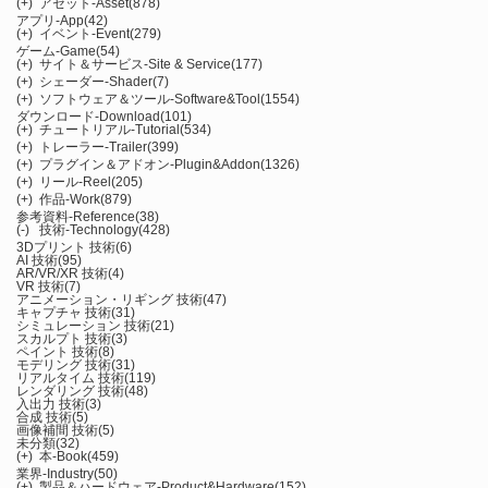
(+)
アセット-Asset
(878)
アプリ-App
(42)
(+)
イベント-Event
(279)
ゲーム-Game
(54)
(+)
サイト＆サービス-Site & Service
(177)
(+)
シェーダー-Shader
(7)
(+)
ソフトウェア＆ツール-Software&Tool
(1554)
ダウンロード-Download
(101)
(+)
チュートリアル-Tutorial
(534)
(+)
トレーラー-Trailer
(399)
(+)
プラグイン＆アドオン-Plugin&Addon
(1326)
(+)
リール-Reel
(205)
(+)
作品-Work
(879)
参考資料-Reference
(38)
(-)
技術-Technology
(428)
3Dプリント 技術
(6)
AI 技術
(95)
AR/VR/XR 技術
(4)
VR 技術
(7)
アニメーション・リギング 技術
(47)
キャプチャ 技術
(31)
シミュレーション 技術
(21)
スカルプト 技術
(3)
ペイント 技術
(8)
モデリング 技術
(31)
リアルタイム 技術
(119)
レンダリング 技術
(48)
入出力 技術
(3)
合成 技術
(5)
画像補間 技術
(5)
未分類
(32)
(+)
本-Book
(459)
業界-Industry
(50)
(+)
製品＆ハードウェア-Product&Hardware
(152)