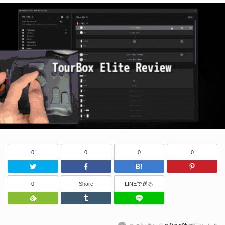
0
0
0
0
Twitter
Facebook
はてなブッ
0
Share
LINEで送る
Feedly
Tumblr
LINEで送る