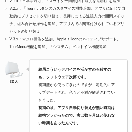
V.1.x：日本語対応。「スライダー調節(回す速度を追跡)」を追加。
V.2.x：「Tour」ボタンのカスタマイズ機能追加、アプリに応じて自
動的にプリセットを切り替え、長押しによる連続入力の開閉スイッ
チ、組み合わせ操作を追加、アプリ内での関連付けられているプリ
セットの切り替え
V.3.x：マクロ機能を追加、Apple siliconのネイティブサポート、
TourMenu機能を追加、「システム」ビルトイン機能追加
結局こういうデバイスを活かすのも殺すの
も、ソフトウェア次第です。
初期型から使ってきたのですが、定期的にア
ップデートされ、色々と不満が解消されてい
きました。
初期の頃、アプリ自動切り替えが無い時期は
結構ツラかったので、実は数ヶ月ほど使わな
い時期もあったんです。