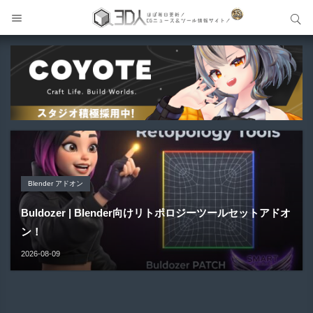
サイト内検索
サイト内検索
メイキング
Blender アドオン
Blender アドオン
Maya プラグイン
Unreal Engine アセット
GPT-Live × UE5 VR | 会話して触れて反応するAIキャラク
HairStyler | Blender向けヘアー作成支援アドオンが新登
Buldozer | Blender向けリトポロジーツールセットアドオ
ター！...
場！
ン！
Gizmify Media Plane 2 | MP4・AVI・MKV・MOVな...
Material Parameter Manager | Unreal Engi...
2026-08-09
2026-08-09
2026-08-09
2026-08-08
2026-08-07