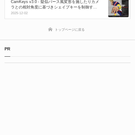
CamKeys v3.0 - 疑似パース風変形を施したりカメ
ラとの相対角度に基づきシェイプキーを制御する
事が可能なBlenderアドオン！
2025-12-02
トップページに戻る
PR