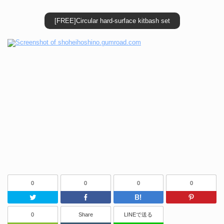
[FREE]Circular hard-surface kitbash set
0
0
0
0
Twitter
Facebook
はてなブッ
0
Share
LINEで送る