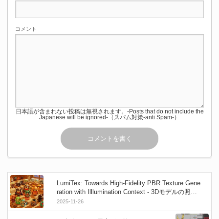
コメント
日本語が含まれない投稿は無視されます。-Posts that do not include the
Japanese will be ignored-（スパム対策-anti Spam-）
LumiTex: Towards High-Fidelity PBR Texture Gene
ration with Illlumination Context - 3Dモデルの照明
情報を理解して“本物っぽいPBRテクスチャ”を生成
2025-11-26
する技術！