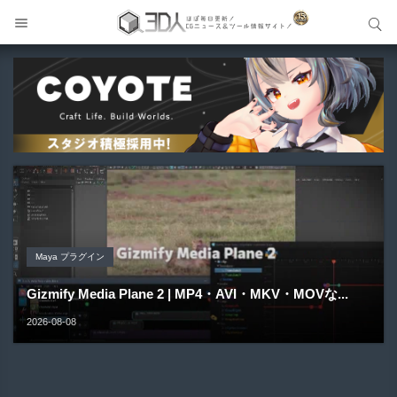
サイト内検索
サイト内検索
Unreal Engine アセット
Unreal Engine アセット
Unity 本
Maya プラグイン
Unreal Engine アセット
Pipe It | 直感的にパイプ形状を構築出来るUnreal Engine
Directive Utilities | ブループリントライブラリやエディタ
Unityエフェクトレシピブック パーツを組み合わせて作れ
Gizmify Media Plane 2 | MP4・AVI・MKV・MOVな...
Material Parameter Manager | Unreal Engi...
5...
ス...
る | ktk.kum...
2026-08-08
2026-08-07
2026-08-05
2026-08-03
2026-08-03