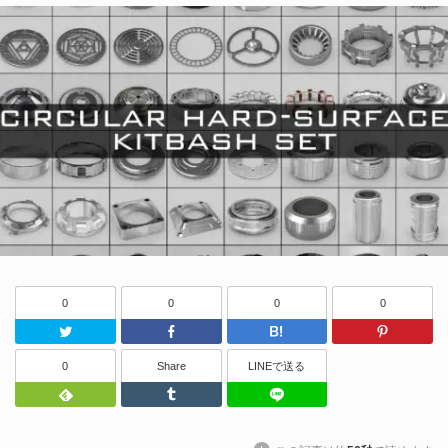
0
0
0
0
Twitter
Facebook
はてなブッ
0
Share
LINEで送る
Feedly
Tumblr
LINEで送る