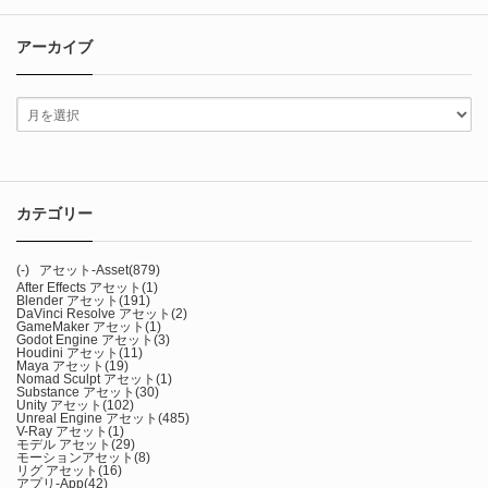
アーカイブ
カテゴリー
(-)
アセット-Asset
(879)
After Effects アセット
(1)
Blender アセット
(191)
DaVinci Resolve アセット
(2)
GameMaker アセット
(1)
Godot Engine アセット
(3)
Houdini アセット
(11)
Maya アセット
(19)
Nomad Sculpt アセット
(1)
Substance アセット
(30)
Unity アセット
(102)
Unreal Engine アセット
(485)
V-Ray アセット
(1)
モデル アセット
(29)
モーションアセット
(8)
リグ アセット
(16)
アプリ-App
(42)