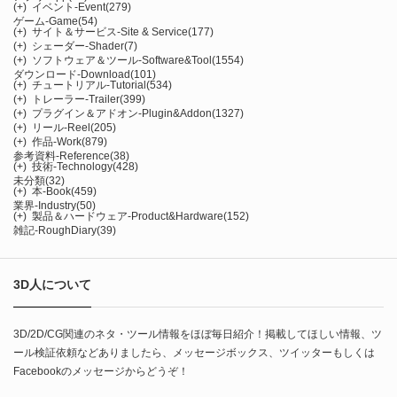
(+)
イベント-Event
(279)
ゲーム-Game
(54)
(+)
サイト＆サービス-Site & Service
(177)
(+)
シェーダー-Shader
(7)
(+)
ソフトウェア＆ツール-Software&Tool
(1554)
ダウンロード-Download
(101)
(+)
チュートリアル-Tutorial
(534)
(+)
トレーラー-Trailer
(399)
(+)
プラグイン＆アドオン-Plugin&Addon
(1327)
(+)
リール-Reel
(205)
(+)
作品-Work
(879)
参考資料-Reference
(38)
(+)
技術-Technology
(428)
未分類
(32)
(+)
本-Book
(459)
業界-Industry
(50)
(+)
製品＆ハードウェア-Product&Hardware
(152)
雑記-RoughDiary
(39)
3D人について
3D/2D/CG関連のネタ・ツール情報をほぼ毎日紹介！掲載してほしい情報、ツ
ール検証依頼などありましたら、メッセージボックス、ツイッターもしくは
Facebookのメッセージからどうぞ！