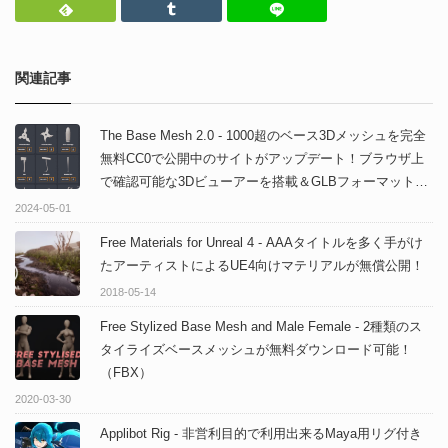
Feedly
Tumblr
LINEで送る
関連記事
The Base Mesh 2.0 - 1000超のベース3Dメッシュを完全
無料CC0で公開中のサイトがアップデート！ブラウザ上
で確認可能な3Dビューアーを搭載＆GLBフォーマットも
追加！などなど
2024-05-01
Free Materials for Unreal 4 - AAAタイトルを多く手がけ
たアーティストによるUE4向けマテリアルが無償公開！
2018-05-14
Free Stylized Base Mesh and Male Female - 2種類のス
タイライズベースメッシュが無料ダウンロード可能！
（FBX）
2020-03-30
Applibot Rig - 非営利目的で利用出来るMaya用リグ付き