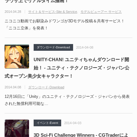
ラウザ上でリアルタイム描画！
2014.04.28
サイト＆サービス-Site & Service
モデルビューアー サービス
ニコニコ動画でお馴染みドワンゴが3Dモデル投稿＆共有サービス！
「ニコニ立体」を発表！
ダウンロード-Download
2014-04-08
UNITY-CHAN! ユニティちゃんダウンロード開
始！ - ユニティ・テクノロジーズ・ジャパン公
式オープン美少女キャラクター！
2014.04.08
ダウンロード-Download
12月16日に「Unity」のユニティ・テクノロジーズ・ジャパンから発表
された無償利用可能な…
イベント-Event
2014-04-03
3D Sci-Fi Challenge Winners - CGTraderによ