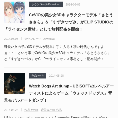
ダウンロード-Download
2014-08-08
CeVIOの美少女3Dキャラクターモデル「さとう
ささら」＆「すずきつづみ」がCLIP STUDIOの
「ライセンス素材」として無料配布を開始！
2014.08.08
ダウンロード-Download
可愛い女の子の3Dモデルが簡単に手に入る！凄い時代なんですよ
ぉ・・・という事でCeVIOの美少女3Dキャラモデル「さとうささら」
と「すずきつづみ」がCLIPのラインセンス素材として配布開始！
作品-Work
2014-05-28
Watch Dogs Art dump - UBISOFTのレベルアー
ティストによるゲーム「ウォッチドッグス」背
景モデルアートダンプ！
2014.05.28
作品-Work
背景＆小物 作品
UBIソフトのレベルアーティストAlexandre Stroukoff氏によるゲーム