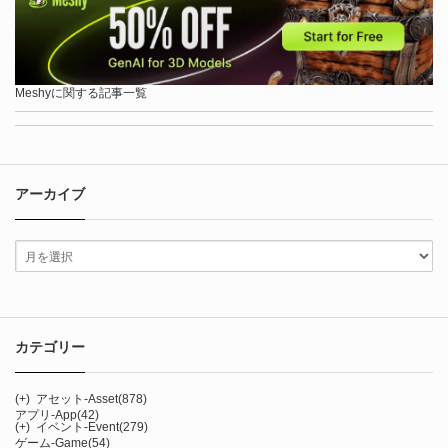
Meshyに関する記事一覧
アーカイブ
カテゴリー
(+)
アセット-Asset
(878)
アプリ-App
(42)
(+)
イベント-Event
(279)
ゲーム-Game
(54)