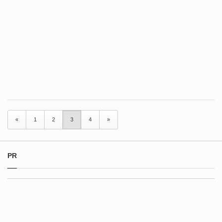
«
1
2
3
4
»
PR