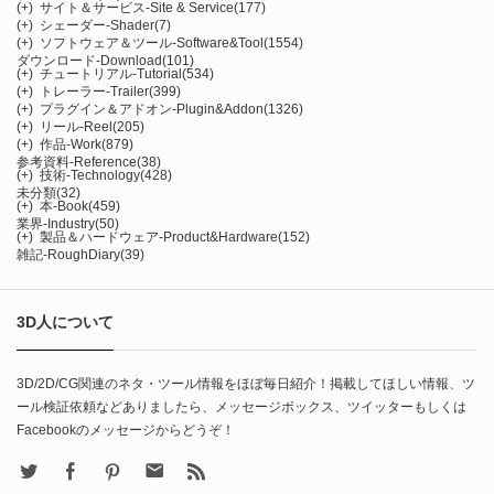
(+)
サイト＆サービス-Site & Service
(177)
(+)
シェーダー-Shader
(7)
(+)
ソフトウェア＆ツール-Software&Tool
(1554)
ダウンロード-Download
(101)
(+)
チュートリアル-Tutorial
(534)
(+)
トレーラー-Trailer
(399)
(+)
プラグイン＆アドオン-Plugin&Addon
(1326)
(+)
リール-Reel
(205)
(+)
作品-Work
(879)
参考資料-Reference
(38)
(+)
技術-Technology
(428)
未分類
(32)
(+)
本-Book
(459)
業界-Industry
(50)
(+)
製品＆ハードウェア-Product&Hardware
(152)
雑記-RoughDiary
(39)
3D人について
3D/2D/CG関連のネタ・ツール情報をほぼ毎日紹介！掲載してほしい情報、ツ
ール検証依頼などありましたら、メッセージボックス、ツイッターもしくは
Facebookのメッセージからどうぞ！
X
Facebook
Pinterest
Contact
rss