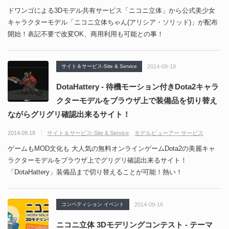
ドワンゴによる3Dモデル共有サービス「ニコニ立体」から公式美少女
キャラクターモデル「ニコニ立体ちゃん(アリシア・ソリッド)」が配布
開始！表記不要で改変OK、商用利用も可能との事！
サイト＆サービス-Site & Service
2014-09-18
DotaHattery - 待機モーション付きDota2キャラ
クターモデルをブラウザ上で装備品を切り替え
ながらグリグリ確認出来るサイト！
2014.09.18
サイト＆サービス-Site & Service
モデルビューアー サービス
ゲームもMOD文化も 大人気の無料オンラインゲームDota2の美麗キャ
ラクターモデルをブラウザ上でグリグリ確認出来るサイト！
「DotaHattery」装備品まで切り替えることが可能！熱い！
コンペティション イベント
2014-09-16
ニコニ立体 3Dモデリングコンテスト - テーマ