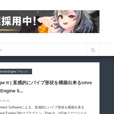
サイト内検索
オン
Unreal Engine アセット
ipe It | 直感的にパイプ形状を構築出来るUnre
 Engine 5...
6-08-05
entient Softwareによる、直感的にパイプ形状を構築出来る
real Engine 5向けプラグイン「Pipe It」がFab上でリリースさ