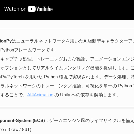
ionPy
はニューラルネットワークを用いたAI駆動型キャラクターア
Pythonフレームワークです。
ンキャプチャ処理、トレーニングおよび推論、アニメーションエン
にオプションとしてリアルタイムレンダリング機能を提供します。
Py/PyTorch を用いた Python 環境で実現されます。データ処理
ラルネットワークのトレーニング／推論、可視化を単一の Python
合することで、
AI4Animation
の Unity への依存を解消します。
ponent-System (ECS)
：ゲームエンジン風のライフサイクルを備
te
/
Draw
/
GUI
)