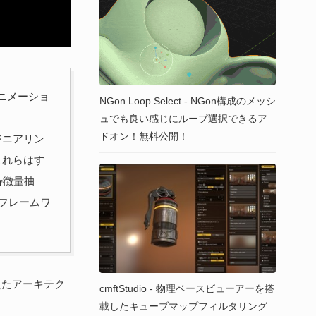
ニメーショ
NGon Loop Select - NGon構成のメッシ
ュでも良い感じにループ選択できるア
ドオン！無料公開！
ジニアリン
これらはす
、特徴量抽
 フレームワ
えたアーキテク
cmftStudio - 物理ベースビューアーを搭
載したキューブマップフィルタリング