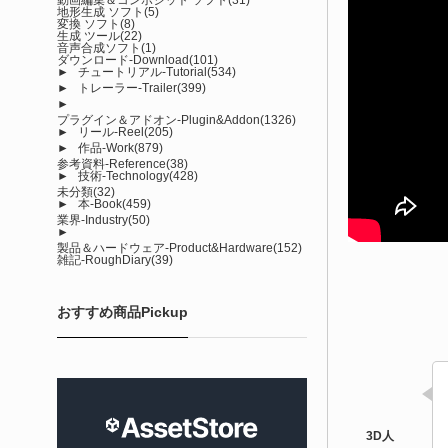
地形生成 ソフト
(5)
変換 ソフト
(8)
生成 ツール
(22)
音声合成ソフト
(1)
ダウンロード-Download
(101)
►
チュートリアル-Tutorial
(534)
►
トレーラー-Trailer
(399)
►
プラグイン＆アドオン-Plugin&Addon
(1326)
►
リール-Reel
(205)
►
作品-Work
(879)
参考資料-Reference
(38)
►
技術-Technology
(428)
未分類
(32)
►
本-Book
(459)
業界-Industry
(50)
►
製品＆ハードウェア-Product&Hardware
(152)
雑記-RoughDiary
(39)
おすすめ商品Pickup