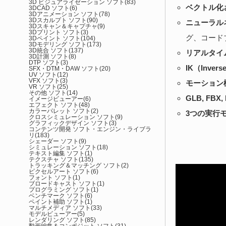
3D ビジュアライゼーション ソフト
(83)
ベクトル化
3DCAD ソフト
(6)
3Dアニメーション ソフト
(78)
3Dスカルプト ソフト
(90)
ニューラル
3Dスキャン＆キャプチャ
(9)
3Dプリント ソフト
(3)
グ、コード
3Dペイント ソフト
(104)
3Dモデリング ソフト
(173)
3D統合 ソフト
(137)
リアルタイ
3D計測 ソフト
(8)
DTP ソフト
(3)
IK（Inver
SFX・DTM・DAW ソフト
(20)
UV ソフト
(12)
VFX ソフト
(3)
モーション
VR ソフト
(25)
その他 ソフト
(14)
GLB, FB
イメージビューアー
(6)
エフェクト ソフト
(48)
カラーパレット ソフト
(2)
3つの実行
クロスシミュレーション ソフト
(9)
グラフィックデザイン ソフト
(3)
コンテンツ開発 ソフト・エンジン・ライブラ
リ
(183)
シェーダー ソフト
(9)
シミュレーション ソフト
(18)
テキスト編集 ソフト
(1)
テクスチャ ソフト
(135)
トラッキング＆マッチング ソフト
(2)
ピクセルアート ソフト
(6)
フォント ソフト
(1)
ブロードキャスト ソフト
(1)
プログラミング ソフト
(1)
ベンチマーク ソフト
(6)
ペイント補助 ソフト
(1)
マルチメディア ソフト
(33)
モデルビューアー
(5)
レンダリング ソフト
(85)
動画編集＆コンポジット ソフト
(31)