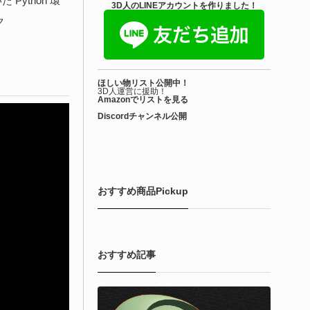
いた Python 環
きを読む
3D人のLINEアカウントを作りました！
ク
Blender アドオン
ioform | 現役臨床医の3DCGアーティストが
ほしい物リスト公開中！
際の解剖学に基づいて構築...
3D人運営に援助！
Amazonでリストを見る
Discordチャンネル公開
6-08-01
で3DアーティストのLimitless Creative（Hamza Meo氏）によ
生物学的Blenderマテリアルアセット「Bioform - Procedural
ological Materials」がリリースされました！
おすすめ商品Pickup
きを読む
おすすめ記事