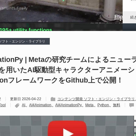
れ
続
 ソフト・エンジン・ライブラリ
D
や
imationPy | Metaの研究チームによるニュ
を用いたAI駆動型キャラクターアニメー
202
Un
honフレームワークをGithub上で公開！
ブ
スの
れ
2
更新日
2026-04-22
コンテンツ開発 ソフト・エンジン・ライブラリ
続
ool
AI
AI4Animation
AI4AnimationPy
Meta
Python
無料
U