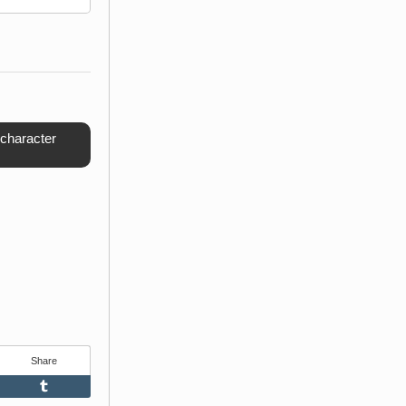
 character
Share
Feedly
Tumblr