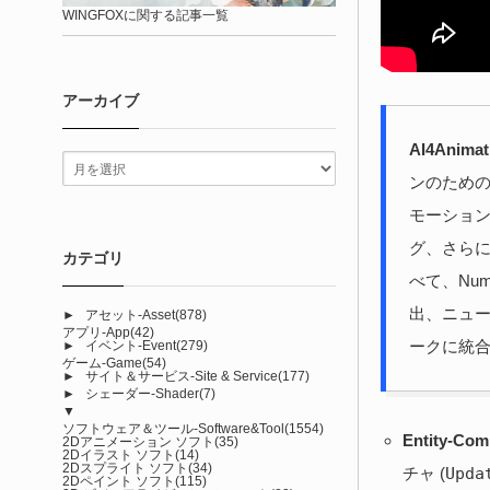
WINGFOXに関する記事一覧
アーカイブ
AI4Animat
ンのための
モーショ
グ、さら
カテゴリ
べて、Num
出、ニュー
►
アセット-Asset
(878)
アプリ-App
(42)
ークに統
►
イベント-Event
(279)
ゲーム-Game
(54)
►
サイト＆サービス-Site & Service
(177)
►
シェーダー-Shader
(7)
▼
ソフトウェア＆ツール-Software&Tool
(1554)
Entity-Com
2Dアニメーション ソフト
(35)
2Dイラスト ソフト
(14)
2Dスプライト ソフト
(34)
チャ (
Upda
2Dペイント ソフト
(115)