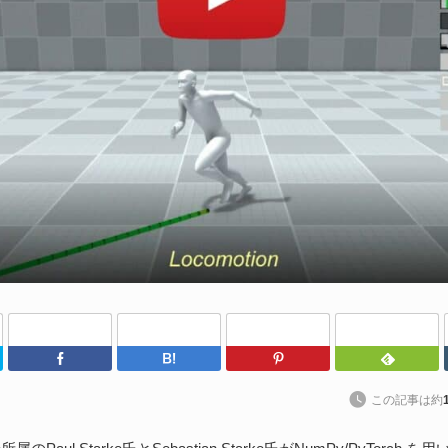
わ
202
kt
ト
に
続
S
な
202
Twitter
Facebook
はてなブックマーク
Pinterest
ア
捗
この記事は約
た