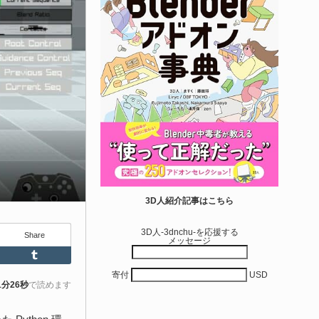
せて作れる | ktk.kum...
6-08-03
k.kumamoto氏によるUnity向けエフェクト教本「Unityエフェク
レシピブック パーツを組み合わせて作れる」が2026年7月13日
翔泳社から発売されています！
きを読む
アセット-Asset
iroinoSotai | 完全無料＆CC0 で商用利用OK
3D人紹介記事はこちら
VRChat向け...
3D人-3dnchu-を応援する
Share
メッセージ
6-08-02
Feedly
Tumblr
バターモデラーの しろいの氏（@SiroinoWorks）が以前から進
寄付
USD
共有を行っていた素体モデル「SironoSotai」をリリースしまし
1分26秒
で読めます
！