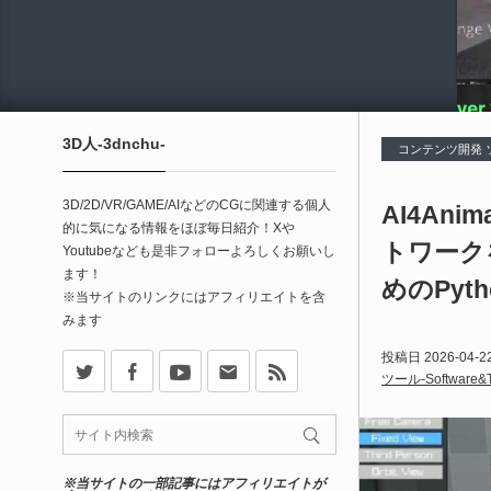
3D人-3dnchu-
コンテンツ開発
3D/2D/VR/GAME/AIなどのCGに関連する個人
AI4An
的に気になる情報をほぼ毎日紹介！Xや
トワーク
Youtubeなども是非フォローよろしくお願いし
ます！
めのPyt
※当サイトのリンクにはアフィリエイトを含
みます
X
Facebook
Youtube
Contact
rss
投稿日
2026-04-2
ツール-Software&T
※当サイトの一部記事にはアフィリエイトが