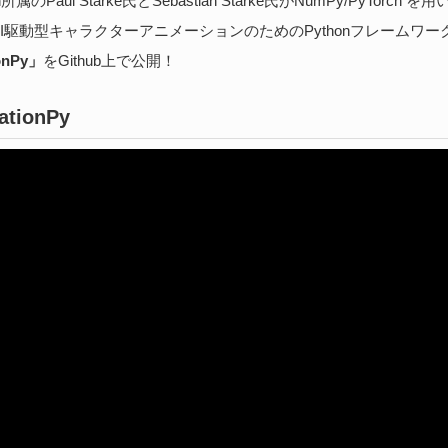
ch所属のPaul Starke氏とSebastian Starke氏がNumPy/PyTorch を用
続
I駆動型キャラクターアニメーションのためのPythonフレームワー
onPy」
をGithub上で公開！
B
ationPy
実
202
医師
る、
Bi
続