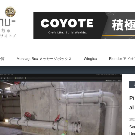
一覧
MessageBox-メッセージボックス
Wingfox
Blender アド
P
al
202
S
Un