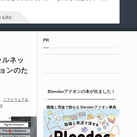
ました！
きを読む
Unreal Engine アセット
PR
irective Utilities | ブループリントライブラリ
エディタス...
ーラルネッ
ションのた
6-08-03
real Directiveによる「Directive Utilities」はブループリントライ
ラリやエディタスクリプト API の機能不足を補うオープンソー
Blenderアドオンの本が出ました！
 Unreal Engine プラグインです。FabとGithub上で無料公開さ
ています！
ソフトウェア＆
きを読む
0
職種と用途で探せる Blenderアドオン事典
Unity 本
nityエフェクトレシピブック パーツを組み合