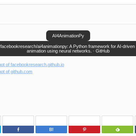
AI4AnimationPy
facebookresearch/ai4animationpy: A Python framework for AI-driven
animation using neural networks. · GitHub
Twitter
Facebook
はてなブックマーク
Pinterest