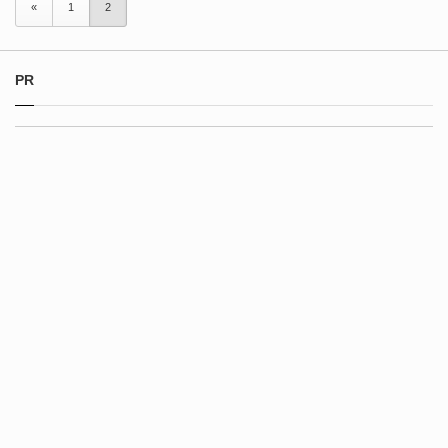
«
1
2
PR