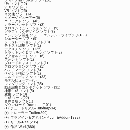
SFX・DTM・DAW ソフト
(20)
UV ソフト
(12)
VFX ソフト
(3)
VR ソフト
(25)
その他 ソフト
(14)
イメージビューアー
(6)
エフェクト ソフト
(48)
カラーパレット ソフト
(2)
クロスシミュレーション ソフト
(9)
グラフィックデザイン ソフト
(3)
コンテンツ開発 ソフト・エンジン・ライブラリ
(183)
シェーダー ソフト
(9)
シミュレーション ソフト
(18)
テキスト編集 ソフト
(1)
テクスチャ ソフト
(135)
トラッキング＆マッチング ソフト
(2)
ピクセルアート ソフト
(6)
フォント ソフト
(1)
ブロードキャスト ソフト
(1)
プログラミング ソフト
(1)
ベンチマーク ソフト
(6)
ペイント補助 ソフト
(1)
マルチメディア ソフト
(33)
モデルビューアー
(5)
レンダリング ソフト
(85)
動画編集＆コンポジット ソフト
(31)
地形生成 ソフト
(5)
変換 ソフト
(8)
生成 ツール
(22)
音声合成ソフト
(1)
ダウンロード-Download
(101)
(+)
チュートリアル-Tutorial
(534)
(+)
トレーラー-Trailer
(399)
(+)
プラグイン＆アドオン-Plugin&Addon
(1332)
(+)
リール-Reel
(205)
(+)
作品-Work
(880)