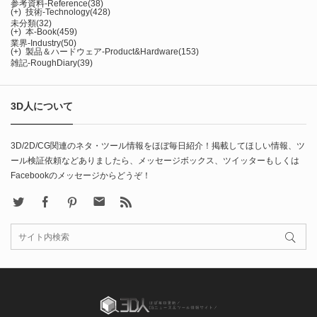
参考資料-Reference
(38)
(+)
技術-Technology
(428)
未分類
(32)
(+)
本-Book
(459)
業界-Industry
(50)
(+)
製品＆ハードウェア-Product&Hardware
(153)
雑記-RoughDiary
(39)
3D人について
3D/2D/CG関連のネタ・ツール情報をほぼ毎日紹介！掲載してほしい情報、ツ
ール検証依頼などありましたら、メッセージボックス、ツイッターもしくは
Facebookのメッセージからどうぞ！
X
Facebook
Pinterest
Contact
rss