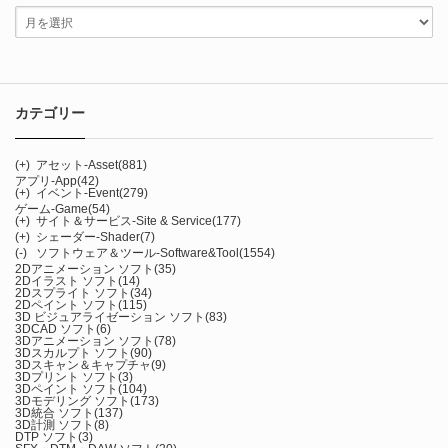
カテゴリー
(+)
アセット-Asset
(881)
アプリ-App
(42)
(+)
イベント-Event
(279)
ゲーム-Game
(54)
(+)
サイト＆サービス-Site & Service
(177)
(+)
シェーダー-Shader
(7)
(-)
ソフトウェア＆ツール-Software&Tool
(1554)
2Dアニメーション ソフト
(35)
2Dイラスト ソフト
(14)
2Dスプライト ソフト
(34)
2Dペイント ソフト
(115)
3D ビジュアライゼーション ソフト
(83)
3DCAD ソフト
(6)
3Dアニメーション ソフト
(78)
3Dスカルプト ソフト
(90)
3Dスキャン＆キャプチャ
(9)
3Dプリント ソフト
(3)
3Dペイント ソフト
(104)
3Dモデリング ソフト
(173)
3D統合 ソフト
(137)
3D計測 ソフト
(8)
DTP ソフト
(3)