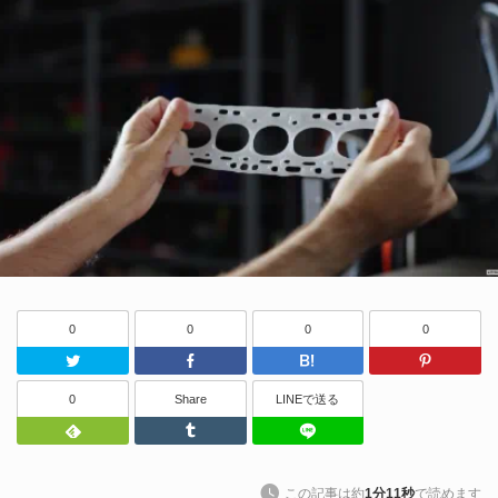
0
0
0
0
Twitter
Facebook
はてなブッ
0
Share
LINEで送る
Feedly
Tumblr
LINEで送る
この記事は約
1分11秒
で読めます