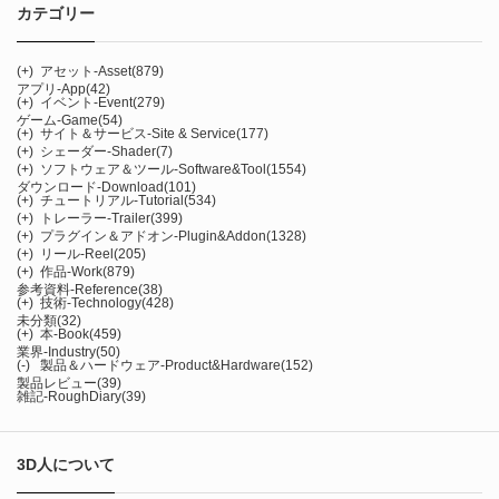
カテゴリー
(+)
アセット-Asset
(879)
アプリ-App
(42)
(+)
イベント-Event
(279)
ゲーム-Game
(54)
(+)
サイト＆サービス-Site & Service
(177)
(+)
シェーダー-Shader
(7)
(+)
ソフトウェア＆ツール-Software&Tool
(1554)
ダウンロード-Download
(101)
(+)
チュートリアル-Tutorial
(534)
(+)
トレーラー-Trailer
(399)
(+)
プラグイン＆アドオン-Plugin&Addon
(1328)
(+)
リール-Reel
(205)
(+)
作品-Work
(879)
参考資料-Reference
(38)
(+)
技術-Technology
(428)
未分類
(32)
(+)
本-Book
(459)
業界-Industry
(50)
(-)
製品＆ハードウェア-Product&Hardware
(152)
製品レビュー
(39)
雑記-RoughDiary
(39)
3D人について