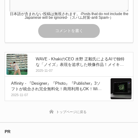
日本語が含まれない投稿は無視されます。-Posts that do not include the
Japanese will be ignored-（スパム対策-anti Spam-）
WAVE - KhakiのCEO 水野 正毅氏によるAIで独特
な「ノイズ」表現を追求した映像作品！メイキン
グ映像も公開！
2025-11-07
Affinity - 『Designer』『Photo』『Publisher』3ソ
フトが統合され完全無料化！商用利用もOK！Win
＆macOS！iPad版もリリース予定！
2025-11-07
トップページに戻る
PR