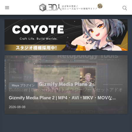
サイト内検索
サイト内検索
Blender アドオン
Unreal Engine アセット
Unreal Engine アセット
Maya プラグイン
Unreal Engine アセット
Buldozer | Blender向けリトポロジーツールセットアドオ
Pipe It | 直感的にパイプ形状を構築出来るUnreal Engine
Directive Utilities | ブループリントライブラリやエディタ
ン！
Gizmify Media Plane 2 | MP4・AVI・MKV・MOVな...
Material Parameter Manager | Unreal Engi...
5...
ス...
2026-08-09
2026-08-08
2026-08-07
2026-08-05
2026-08-03