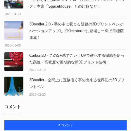
グ！本家「SpaceMouse」との比較など！
2026-04-13
3Doodler 2.0 - 手の中に収まる話題の3Dプリントペンが
バージョンアップしてKickstarterに登場し一瞬で目標額
達成！
2015-01-08
Carbon3D - このSF感すごい！UVで硬化する樹脂を使っ
た高速・高密度で画期的な新3Dプリント技術！
2015-03-19
3Doodler - 空間上に直接描く事の出来る世界初の3Dプリ
ントペン
2013-02-20
コメント
0 コメント