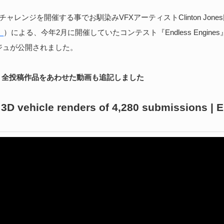
続
ャレンジを開催する事でお馴染みVFXアーティストClinton Jone
_
）による、今年2月に開催していたコンテスト『Endless Engines
ジュが公開されました。
D
や
/02 – 全投稿作品をあわせた動画も追記しました
202
Un
 3D vehicle renders of 4,280 submissions | 
ブ
スの
れ
続