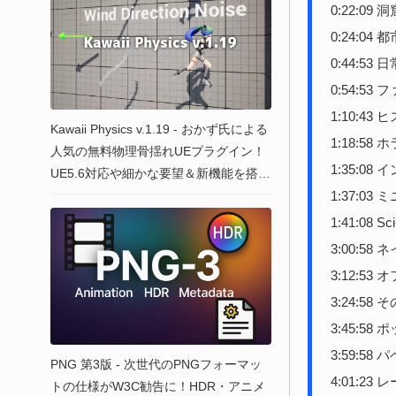
0:22:09 洞
0:24:04 都
0:44:53
0:54:53
1:10:43
Kawaii Physics v.1.19 - おかず氏による
1:18:5
人気の無料物理骨揺れUEプラグイン！
1:35:08
UE5.6対応や細かな要望＆新機能を搭載
1:37:03
した最新アップデートが公開！Fab上で
もリリース！
1:41:08 Sci
3:00:58
3:12:53
3:24:58 
3:45:5
3:59:5
PNG 第3版 - 次世代のPNGフォーマッ
4:01:2
トの仕様がW3C勧告に！HDR・アニメ