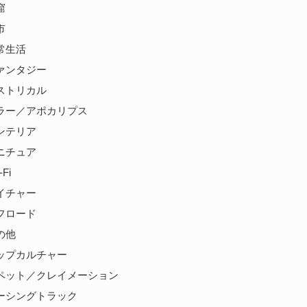
窟
市
 日常生活
 ファンタジー
 ヒストリカル
8 ホラー／アポカリプス
 インテリア
 ミニチュア
-Fi
 ネイチャー
 オフロード
その他
8 ポップカルチャー
8 パペット／クレイメーション
3 レーシングトラック