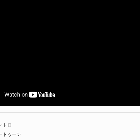
 イントロ
 カートゥーン