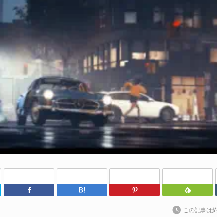
202
日
（@
によ
P
ア
ル
続
P
al
202
S
Un
Twitter
Facebook
はてなブックマーク
Pinterest
れ
この記事は