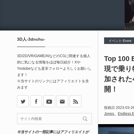
3D人-3dnchu-
イベント-Event
3D/2D/VR/GAME/AIなどのCGに関連する個人
Top 100
的に気になる情報をほぼ毎日紹介！Xや
現で乗り
Youtubeなども是非フォローよろしくお願いし
ます！
加された
※当サイトのリンクにはアフィリエイトを含
みます
開！
X
Facebook
Youtube
Contact
rss
投稿日
2023-03-2
Jones
Endless 
※当サイトの一部記事にはアフィリエイトが