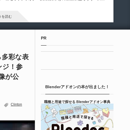
ています！
きを読む
Maya プラグイン
PR
izmify Media Plane 2 | MP4・AVI・MKV・M
Vな...
プレから多彩な表
ンジ！参
6-08-08
zmify StudiosによるMP4・AVI・MKV・MOVなどの動画ファイ
映像が公
を直接プレーンに読み込む事が可能となるMayaプラグイン
Blenderアドオンの本が出ました！
Gizmify Media Plane」のバージョン２がリリースされたようで
！
きを読む
職種と用途で探せる Blenderアドオン事典
Clinton
Unreal Engine アセット
terial Parameter Manager | Unreal Engi...