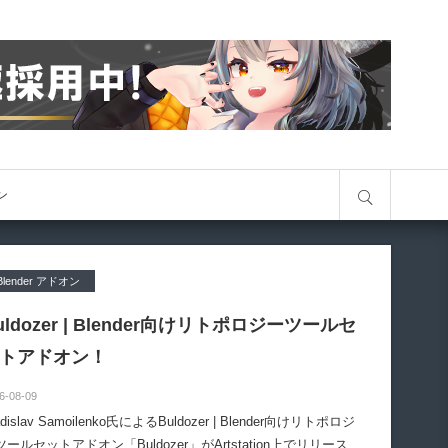
サイト内検索
オン
Blender アドオン
uldozer | Blender向けリトポロジーツールセ
トアドオン！
6-08-09
adislav Samoilenko氏によるBuldozer | Blender向けリトポロジ
ツールセットアドオン「Buldozer」がArtstation上でリリースさ