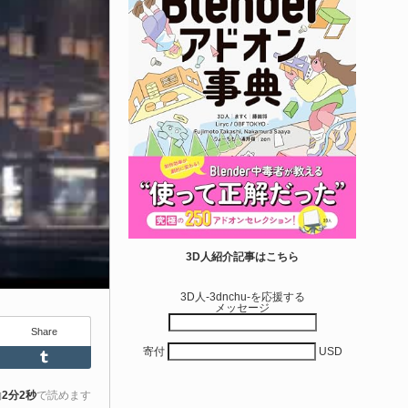
6-08-07
本のゲーム系テクニカルアーティストのTack2氏
Tack2_3D）が展開する「Kachipochi（@kachipochi_tool）」
る、Unreal Engine向けエディタープラグイン「Material
arameter Manager」が公開されています。マテリアルやマテリ
ル関数のパラメータ管理・整理・編集を効率化するためのツー
です。
きを読む
Unreal Engine アセット
ipe It | 直感的にパイプ形状を構築出来るUnre
3D人紹介記事はこちら
 Engine 5...
3D人-3dnchu-を応援する
メッセージ
6-08-05
entient Softwareによる、直感的にパイプ形状を構築出来る
Share
寄付
USD
real Engine 5向けプラグイン「Pipe It」がFab上でリリースさ
Feedly
Tumblr
ました！
約
2分2秒
で読めます