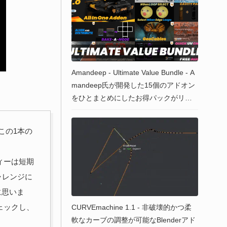
Amandeep - Ultimate Value Bundle - A
mandeep氏が開発した15個のアドオン
をひとまとめにしたお得パックがリリ
ース！25％OFFの特別な割引コードも
配布中！
この1本の
ィーは短期
ャレンジに
に思いま
ェックし、
CURVEmachine 1.1 - 非破壊的かつ柔
軟なカーブの調整が可能なBlenderアド