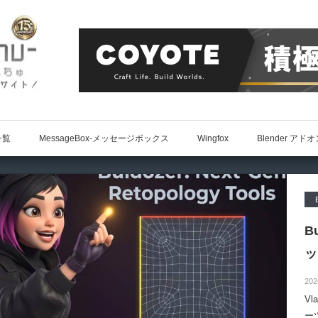
一覧
MessageBox-メッセージボックス
Wingfox
Blender アド
B
ッ
202
Vl
ー