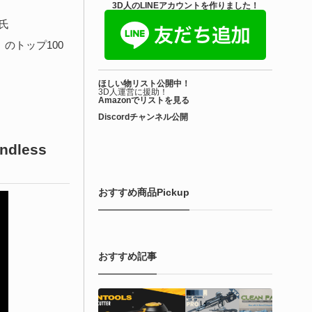
きを読む
3D人のLINEアカウントを作りました！
s氏
Unreal Engine アセット
』のトップ100
irective Utilities | ブループリントライブラリ
ほしい物リスト公開中！
エディタス...
3D人運営に援助！
Amazonでリストを見る
Discordチャンネル公開
6-08-03
real Directiveによる「Directive Utilities」はブループリントライ
Endless
ラリやエディタスクリプト API の機能不足を補うオープンソー
 Unreal Engine プラグインです。FabとGithub上で無料公開さ
ています！
おすすめ商品Pickup
きを読む
おすすめ記事