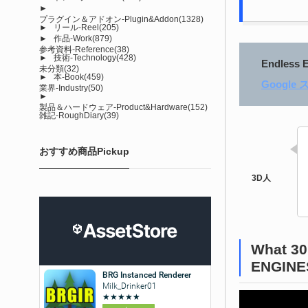
►
プラグイン＆アドオン-Plugin&Addon
(1328)
►
リール-Reel
(205)
►
作品-Work
(879)
参考資料-Reference
(38)
►
技術-Technology
(428)
Endles
未分類
(32)
►
本-Book
(459)
Googl
業界-Industry
(50)
►
製品＆ハードウェア-Product&Hardware
(152)
雑記-RoughDiary
(39)
おすすめ商品Pickup
What 30
ENGINE