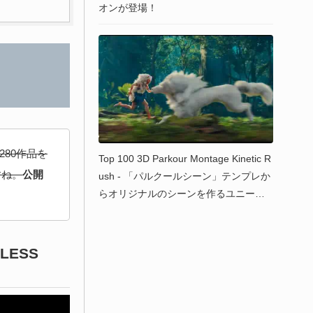
オンが登場！
280作品を
Top 100 3D Parkour Montage Kinetic R
すね。
公開
ush - 「パルクールシーン」テンプレか
らオリジナルのシーンを作るユニーク
なCGチャレンジ！上位100作品と全参
加作品3,373中のモンタージュ映像が公
開中！ #KineticRush
DLESS