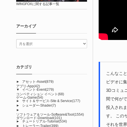
WINGFOXに関する記事一覧
アーカイブ
カテゴリ
こんなこと
ビデオに
►
アセット-Asset
(879)
アプリ-App
(42)
▼
イベント-Event
(279)
3Dコミュ
コンペティション イベント
(68)
ゲーム-Game
(54)
間で何がで
►
サイト＆サービス-Site & Service
(177)
►
シェーダー-Shader
(7)
投入され
►
ソフトウェア＆ツール-Software&Tool
(1554)
す。 この
ダウンロード-Download
(101)
►
チュートリアル-Tutorial
(534)
それを世
►
トレーラー-Trailer
(399)