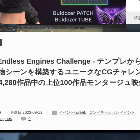
れ
続
G
O
 Endless Engines Challenge - テン
物シーンを構築するユニークなCGチャレ
202
Gi
4,280作品中の上位100作品モンタージュ
ル
「
す
続
6
更新日
2023-09-12
イベント-Event
コンペティション イベント
Engines
0
Ma