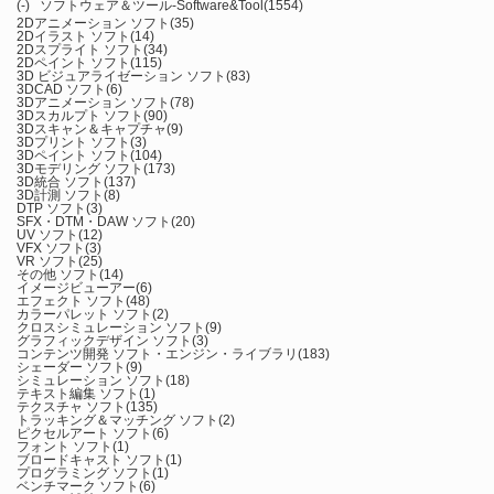
(-)
ソフトウェア＆ツール-Software&Tool
(1554)
2Dアニメーション ソフト
(35)
2Dイラスト ソフト
(14)
2Dスプライト ソフト
(34)
2Dペイント ソフト
(115)
3D ビジュアライゼーション ソフト
(83)
3DCAD ソフト
(6)
3Dアニメーション ソフト
(78)
3Dスカルプト ソフト
(90)
3Dスキャン＆キャプチャ
(9)
3Dプリント ソフト
(3)
3Dペイント ソフト
(104)
3Dモデリング ソフト
(173)
3D統合 ソフト
(137)
3D計測 ソフト
(8)
DTP ソフト
(3)
SFX・DTM・DAW ソフト
(20)
UV ソフト
(12)
VFX ソフト
(3)
VR ソフト
(25)
その他 ソフト
(14)
イメージビューアー
(6)
エフェクト ソフト
(48)
カラーパレット ソフト
(2)
クロスシミュレーション ソフト
(9)
グラフィックデザイン ソフト
(3)
コンテンツ開発 ソフト・エンジン・ライブラリ
(183)
シェーダー ソフト
(9)
シミュレーション ソフト
(18)
テキスト編集 ソフト
(1)
テクスチャ ソフト
(135)
トラッキング＆マッチング ソフト
(2)
ピクセルアート ソフト
(6)
フォント ソフト
(1)
ブロードキャスト ソフト
(1)
プログラミング ソフト
(1)
ベンチマーク ソフト
(6)