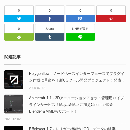
0
0
0
0
Twitter
Facebook
はてなブッ
0
Share
LINEで送る
Feedly
Tumblr
LINEで送る
関連記事
Polygonflow - ノードベースインターフェースでプラグイ
ン作成に革命を！新CGツール開発プロジェクト！発表！
2020-07-13
Animcraft 1.1 - 3Dアニメーションアセット管理用パイプ
ラインサービス！Maya＆Maxに加えCinema 4D＆
Blender＆MMDもサポート！
2020-12-02
Effekseer 1.7 - トリガー機能やLOD、データの破棄、