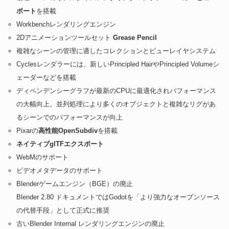
ポート
を搭載
Workbenchレンダリングエンジン
2Dアニメーションツールセット
Grease Pencil
複雑なシーンの管理に適したコレクションとビューレイヤシステム
Cyclesレンダラーには、新しいPrincipled HairやPrincipled Volumeシ
ェーダーなどを搭載
ディペンデンシーグラフが最新のCPUに最適化されパフォーマンス
の大幅向上。並列処理により多くのオブジェクトと複雑なリグがあ
るシーンでのパフォーマンスが向上
Pixarの
高性能OpenSubdiv
を搭載
ネイティブglTFエクスポート
WebMのサポート
ビデオメタデータのサポート
Blenderゲームエンジン（BGE）の廃止
Blender 2.80 ドキュメントではGodotを「より強力なオープンソース
の代替手段」として正式に推奨
古いBlender Internal レンダリングエンジンの廃止