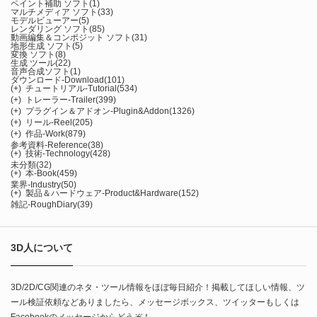
ペイント補助 ソフト
(1)
マルチメディア ソフト
(33)
モデルビューアー
(5)
レンダリング ソフト
(85)
動画編集＆コンポジット ソフト
(31)
地形生成 ソフト
(5)
変換 ソフト
(8)
生成 ツール
(22)
音声合成ソフト
(1)
ダウンロード-Download
(101)
(+)
チュートリアル-Tutorial
(534)
(+)
トレーラー-Trailer
(399)
(+)
プラグイン＆アドオン-Plugin&Addon
(1326)
(+)
リール-Reel
(205)
(+)
作品-Work
(879)
参考資料-Reference
(38)
(+)
技術-Technology
(428)
未分類
(32)
(+)
本-Book
(459)
業界-Industry
(50)
(+)
製品＆ハードウェア-Product&Hardware
(152)
雑記-RoughDiary
(39)
3D人について
3D/2D/CG関連のネタ・ツール情報をほぼ毎日紹介！掲載してほしい情報、ツ
ール検証依頼などありましたら、メッセージボックス、ツイッターもしくは