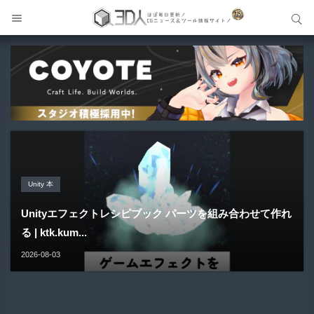
サイト内検索
サイト内検索
Unreal Engine アセット
Unreal Engine アセット
Unity 本
アセット-Asset
Blender アドオン
Pipe It | 直感的にパイプ形状を構築出来るUnreal Engine
Directive Utilities | ブループリントライブラリやエディタ
Unityエフェクトレシピブック パーツを組み合わせて作れ
SiroinoSotai | 完全無料＆CC0 で商用利用OKなVRChat
Bioform | 現役臨床医の3DCGアーティストが実際の解剖
5...
ス...
る | ktk.kum...
向け...
学に基づいて構築...
2026-08-05
2026-08-03
2026-08-03
2026-08-02
2026-08-01