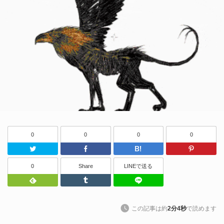
0
0
0
0
Twitter
Facebook
はてなブッ
0
Share
LINEで送る
Feedly
Tumblr
LINEで送る
この記事は約
2分4秒
で読めます