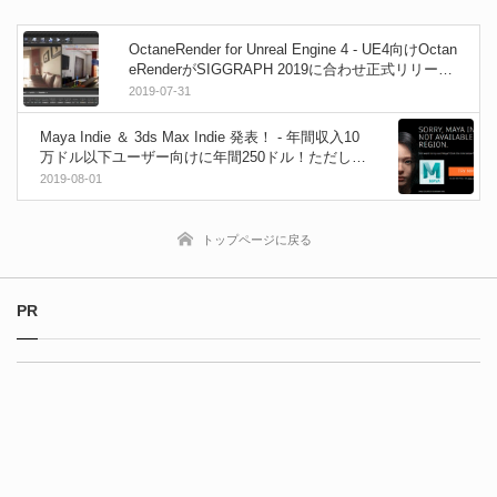
OctaneRender for Unreal Engine 4 - UE4向けOctan
eRenderがSIGGRAPH 2019に合わせ正式リリー
ス！パブリックベータ版が無料で試せます！
2019-07-31
Maya Indie ＆ 3ds Max Indie 発表！ - 年間収入10
万ドル以下ユーザー向けに年間250ドル！ただし日
本を除く
2019-08-01
トップページに戻る
PR