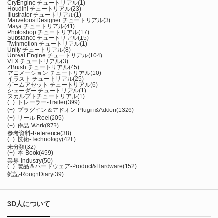
CryEngine チュートリアル
(1)
Houdini チュートリアル
(23)
Illustrator チュートリアル
(1)
Marvelous Designer チュートリアル
(3)
Maya チュートリアル
(41)
Photoshop チュートリアル
(17)
Substance チュートリアル
(15)
Twinmotion チュートリアル
(1)
Unity チュートリアル
(8)
Unreal Engine チュートリアル
(104)
VFX チュートリアル
(3)
ZBrush チュートリアル
(45)
アニメーション チュートリアル
(10)
イラスト チュートリアル
(25)
ゲームアセット チュートリアル
(6)
シェーダー チュートリアル
(1)
スカルプトチュートリアル
(1)
(+)
トレーラー-Trailer
(399)
(+)
プラグイン＆アドオン-Plugin&Addon
(1326)
(+)
リール-Reel
(205)
(+)
作品-Work
(879)
参考資料-Reference
(38)
(+)
技術-Technology
(428)
未分類
(32)
(+)
本-Book
(459)
業界-Industry
(50)
(+)
製品＆ハードウェア-Product&Hardware
(152)
雑記-RoughDiary
(39)
3D人について