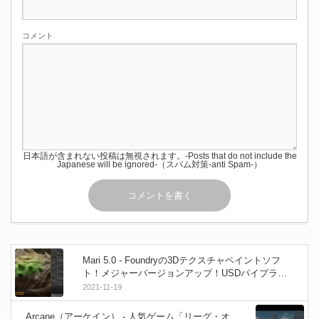
コメント
日本語が含まれない投稿は無視されます。-Posts that do not include the
Japanese will be ignored-（スパム対策-anti Spam-）
Mari 5.0 - Foundryの3Dテクスチャペイントソフ
ト！メジャーバージョンアップ！USDパイプライ
ン＆ブラシエンジンの強化！Win&Linux！Mac版は
2021-11-19
終了（未提供）
Arcane（アーケイン） - 人気ゲーム「リーグ・オ