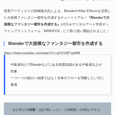
背景アーティストの田崎陽太氏による、BlenderやAfter Effectsを活用し
た大規模ファンタジー都市を作成するチュートリアル！
『Blenderで大
規模なファンタジー都市を作成する』
がCG＆デジタルアート学習オン
ラインプラットフォーム「WINGFOX」にて取り扱い開始されました！
Blenderで大規模なファンタジー都市を作成する
https://www.youtube.com/watch?v=gXXVrBTqsMM
中級者向けでBlenderなどにある程度知識がある中級者以上が
対象
一つ一つの細かい知識ではなく全体のフローを理解したい方に
最適
コンテンツ内容：
合計30レッスン（14時間）のHDビデオと