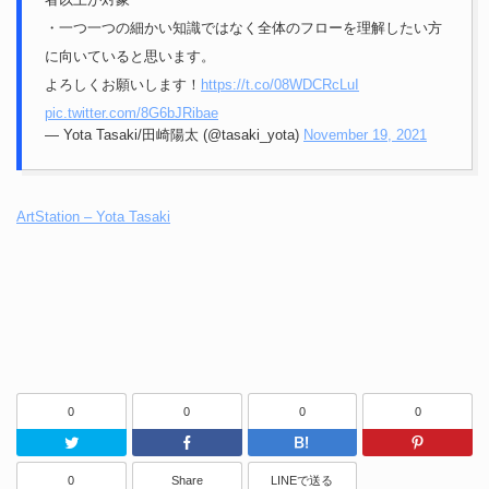
・一つ一つの細かい知識ではなく全体のフローを理解したい方
に向いていると思います。
よろしくお願いします！
https://t.co/08WDCRcLuI
pic.twitter.com/8G6bJRibae
— Yota Tasaki/田崎陽太 (@tasaki_yota)
November 19, 2021
ArtStation – Yota Tasaki
0
0
0
0
Twitter
Facebook
はてなブッ
0
Share
LINEで送る