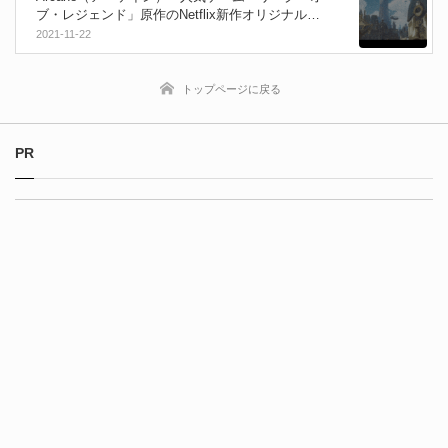
ブ・レジェンド」原作のNetflix新作オリジナルア
ニメシリーズが今話題！シーズン２の制作も決
2021-11-22
定！
トップページに戻る
PR