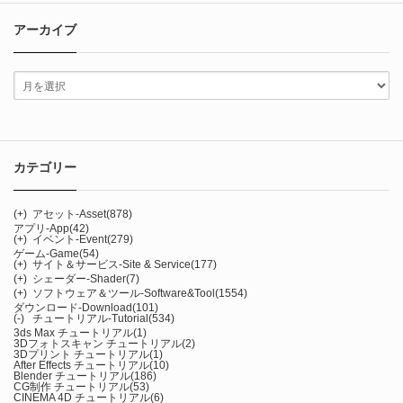
アーカイブ
カテゴリー
(+)
アセット-Asset
(878)
アプリ-App
(42)
(+)
イベント-Event
(279)
ゲーム-Game
(54)
(+)
サイト＆サービス-Site & Service
(177)
(+)
シェーダー-Shader
(7)
(+)
ソフトウェア＆ツール-Software&Tool
(1554)
ダウンロード-Download
(101)
(-)
チュートリアル-Tutorial
(534)
3ds Max チュートリアル
(1)
3Dフォトスキャン チュートリアル
(2)
3Dプリント チュートリアル
(1)
After Effects チュートリアル
(10)
Blender チュートリアル
(186)
CG制作 チュートリアル
(53)
CINEMA 4D チュートリアル
(6)