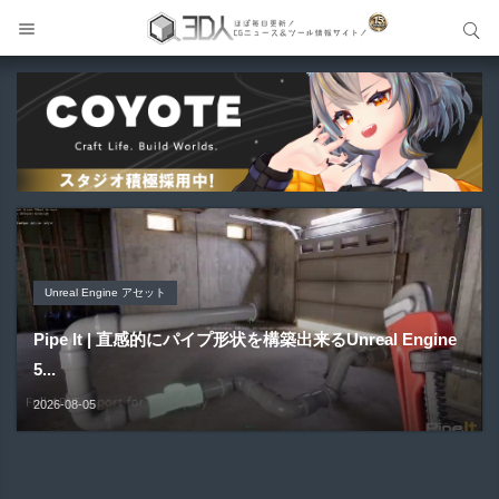
サイト内検索
サイト内検索
Unreal Engine アセット
Unreal Engine アセット
Unity 本
アセット-Asset
Blender アドオン
Pipe It | 直感的にパイプ形状を構築出来るUnreal Engine
Directive Utilities | ブループリントライブラリやエディタ
Unityエフェクトレシピブック パーツを組み合わせて作れ
SiroinoSotai | 完全無料＆CC0 で商用利用OKなVRChat
Bioform | 現役臨床医の3DCGアーティストが実際の解剖
5...
ス...
る | ktk.kum...
向け...
学に基づいて構築...
2026-08-05
2026-08-03
2026-08-03
2026-08-02
2026-08-01