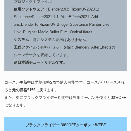
プロジェクトファイル
使用ソフトウェア：
Blender2.93; RizomUV2020.1;
SubstancePainter2021.1.1; AfterEffects2021. Add-
ons:Blender to RizomUV Bridge; Substance Painter Live
Link. Plugins: Magic Bullet Film; Optical flares.
システム：
特にシステム要求はありません。
工程ファイル：
有料アセットを除くBlenderとAfterEffectsの
シーンデータを収録しています。
※日本語チュートリアルです。
コースが更新中は早割価格
$79
で購入可能です。コースがリリースされ
ると
元の価格$159
に戻ります。
また、更にブラックフライデー期間中は専用クーポンを使うと30%OFF
になります。
ブラックフライデー 30%OFFクーポン：WFBF