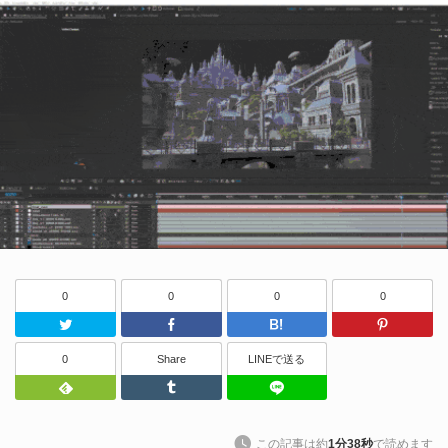
0
0
0
0
Twitter
Facebook
はてなブッ
0
Share
LINEで送る
Feedly
Tumblr
LINEで送る
この記事は約
1分38秒
で読めます