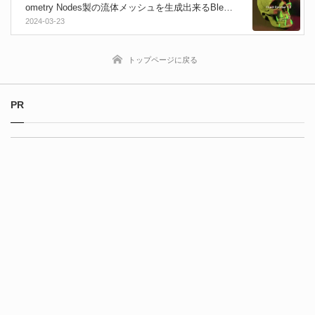
ometry Nodes製の流体メッシュを生成出来るBlend
erアドオン！液体が流れるループアニメにも対
2024-03-23
応！
トップページに戻る
PR