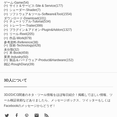
ゲーム-Game
(54)
(+)
サイト＆サービス-Site & Service
(177)
(+)
シェーダー-Shader
(7)
(+)
ソフトウェア＆ツール-Software&Tool
(1554)
ダウンロード-Download
(101)
(+)
チュートリアル-Tutorial
(534)
(+)
トレーラー-Trailer
(399)
(+)
プラグイン＆アドオン-Plugin&Addon
(1327)
(+)
リール-Reel
(205)
(+)
作品-Work
(879)
参考資料-Reference
(38)
(+)
技術-Technology
(428)
未分類
(32)
(+)
本-Book
(459)
業界-Industry
(50)
(+)
製品＆ハードウェア-Product&Hardware
(152)
雑記-RoughDiary
(39)
3D人について
3D/2D/CG関連のネタ・ツール情報をほぼ毎日紹介！掲載してほしい情報、ツ
ール検証依頼などありましたら、メッセージボックス、ツイッターもしくは
Facebookのメッセージからどうぞ！
X
Facebook
Pinterest
Contact
rss