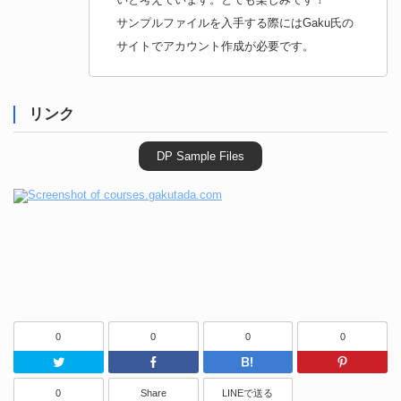
サンプルファイルを入手する際にはGaku氏の
サイトでアカウント作成が必要です。
リンク
DP Sample Files
0
0
0
0
Twitter
Facebook
はてなブッ
0
Share
LINEで送る