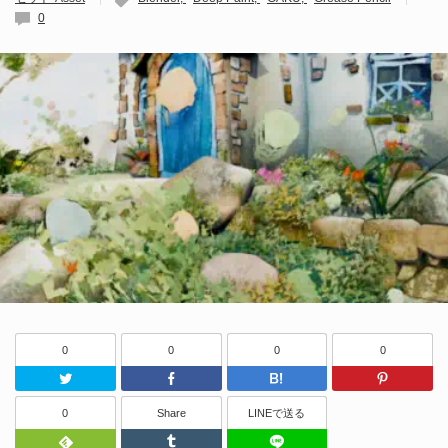
0
0
0
0
0
Twitter
Facebook
はてなブッ
0
Share
LINEで送る
Feedly
Tumblr
LINEで送る