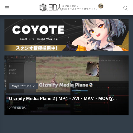
サイト内検索
サイト内検索
Unreal Engine アセット
Unreal Engine アセット
Unity 本
Maya プラグイン
Unreal Engine アセット
Pipe It | 直感的にパイプ形状を構築出来るUnreal Engine
Directive Utilities | ブループリントライブラリやエディタ
Unityエフェクトレシピブック パーツを組み合わせて作れ
Gizmify Media Plane 2 | MP4・AVI・MKV・MOVな...
Material Parameter Manager | Unreal Engi...
5...
ス...
る | ktk.kum...
2026-08-08
2026-08-07
2026-08-05
2026-08-03
2026-08-03