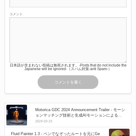
コメント
日本語が含まれない投稿は無視されます。-Posts that do not include the
Japanese will be ignored-（スパム対策-anti Spam-）
Motorica GDC 2024 Announcement Trailer - モーシ
ョンマッチング技術と生成AIモーションによる自
然で表情豊かなキャラクター移動を実現するMotori
2024-03-23
caの最新紹介映像！
Fluid Painter 1.3 - ペンでなぞったルートを元にGe