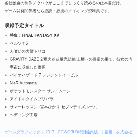
各社独自の制作ノウハウがここまでじっくり読めるのは本書だけ。
ゲーム開発関係者なら必読・必携のメイキング資料集です。
収録予定タイトル
特集：FINAL FANTASY XV
ペルソナ5
人喰いの大鷲トリコ
GRAVITY DAZE 2/重力的眩暈完結編:上層への帰還の果て、彼女の内
宇宙に収斂した選択
バイオハザード 7 レジデントイービル
NieR:Automata
ポケットモンスター サン・ムーン
アイドルタイムプリパラ
サマーレッスン :宮本ひかり セブンデイズルーム
ヘディング工場
ゲームグラフィックス 2017 −CGWORLD特別編集版−｜書籍｜株式会社