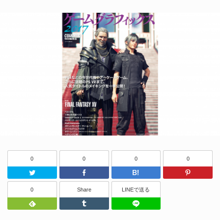
0
0
0
0
Twitter
Facebook
はてなブッ
0
Share
LINEで送る
Feedly
Tumblr
LINEで送る