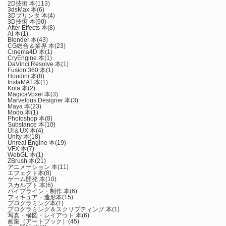
2D技術 本
(113)
3dsMax 本
(6)
3Dプリンタ 本
(4)
3D技術 本
(90)
After Effects 本
(8)
AI 本
(1)
Blender 本
(43)
CG総合＆業界 本
(23)
Cinema4D 本
(1)
CryEngine 本
(1)
DaVinci Resolve 本
(1)
Fusion 360 本
(1)
Houdini 本
(8)
InstaMAT 本
(1)
Krita 本
(2)
MagicaVoxel 本
(3)
Marvelous Designer 本
(3)
Maya 本
(23)
Modo 本
(1)
Photoshop 本
(8)
Substance 本
(10)
UI＆UX 本
(4)
Unity 本
(18)
Unreal Engine 本
(19)
VFX 本
(7)
WebGL 本
(1)
ZBrush 本
(21)
アニメーション 本
(11)
エフェクト本
(8)
ゲーム開発 本
(10)
スカルプト 本
(6)
パイプライン・制作 本
(6)
フィギュア・造形本
(15)
プログラミング本
(1)
プログラミング＆スクリプティング 本
(1)
写真・構図・レイアウト 本
(6)
画集（アートブック）
(45)