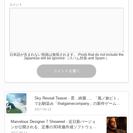
コメント
日本語が含まれない投稿は無視されます。-Posts that do not include the
Japanese will be ignored-（スパム対策-anti Spam-）
Sky Reveal Teaser - 雲…綺麗…。「風ノ旅ビト」
でお馴染み「thatgamecompany」の新作ゲームが
Appleの新製品と共に発表！
2017-09-13
Marvelous Designer 7 Showreel - 近日新バージョ
ンが公開される、定番の3D衣服作成ソフトウェア
最新リール！
2017-09-14