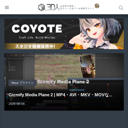
サイト内検索
サイト内検索
Unreal Engine アセット
Unreal Engine アセット
Unity 本
Maya プラグイン
Unreal Engine アセット
Pipe It | 直感的にパイプ形状を構築出来るUnreal Engine
Directive Utilities | ブループリントライブラリやエディタ
Unityエフェクトレシピブック パーツを組み合わせて作れ
Gizmify Media Plane 2 | MP4・AVI・MKV・MOVな...
Material Parameter Manager | Unreal Engi...
5...
ス...
る | ktk.kum...
2026-08-08
2026-08-07
2026-08-05
2026-08-03
2026-08-03