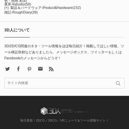
色・照明 本
(4)
業界-Industry
(50)
(+)
製品＆ハードウェア-Product&Hardware
(152)
雑記-RoughDiary
(39)
3D人について
3D/2D/CG関連のネタ・ツール情報をほぼ毎日紹介！掲載してほしい情報、ツ
ール検証依頼などありましたら、メッセージボックス、ツイッターもしくは
Facebookのメッセージからどうぞ！
X
Facebook
Pinterest
Contact
rss
毎日更新！2DCG／3DCG／VRニュース＆ツール情報サイト！