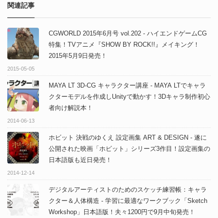
関連記事
CGWORLD 2015年6月号 vol.202 - ハイエンドゲームCG
特集！TVアニメ『SHOW BY ROCK!!』メイキング！
2015年5月9日発売！
2015-05-05
MAYA LT 3D‐CG キャラクター講座 - MAYA LTでキャラ
クターモデルを作成しUnityで動かす！3Dキャラ制作初心
者向け解説本！
2014-06-13
ホビット 決戦のゆくえ 設定画集 ART & DESIGN - 遂に
公開された映画「ホビット」シリーズ3作目！設定画集の
日本語版も近日発売！
2014-12-14
デジタルアーティストのためのスケッチ練習帳：キャラ
クター＆人体構造 - 学習に最適なワークブック「Sketch
Workshop」日本語版！夫々1200円で9月中旬発売！