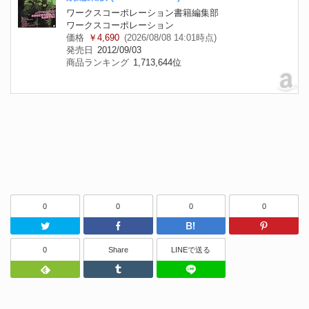
ワークスコーポレーション書籍編集部
ワークスコーポレーション
価格
￥4,690
(2026/08/08 14:01時点)
発売日
2012/09/03
商品ランキング
1,713,644位
0
0
0
0
Twitter
Facebook
はてなブッ
0
Share
LINEで送る
Feedly
Tumblr
LINEで送る