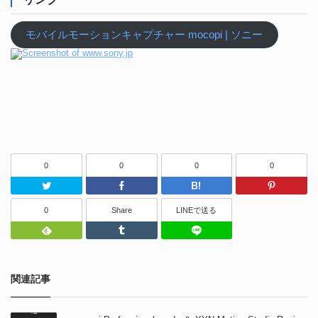
モバイルモーションキャプチャー mocopi | ソニー
0
0
0
0
Twitter
Facebook
はてなブッ
0
Share
LINEで送る
Feedly
Tumblr
LINEで送る
関連記事