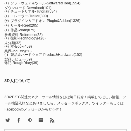
(+)
ソフトウェア＆ツール-Software&Tool
(1554)
ダウンロード-Download
(101)
(+)
チュートリアル-Tutorial
(534)
(+)
トレーラー-Trailer
(399)
(+)
プラグイン＆アドオン-Plugin&Addon
(1326)
(+)
リール-Reel
(205)
(+)
作品-Work
(879)
参考資料-Reference
(38)
(+)
技術-Technology
(428)
未分類
(32)
(+)
本-Book
(459)
業界-Industry
(50)
(-)
製品＆ハードウェア-Product&Hardware
(152)
製品レビュー
(39)
雑記-RoughDiary
(39)
3D人について
3D/2D/CG関連のネタ・ツール情報をほぼ毎日紹介！掲載してほしい情報、ツ
ール検証依頼などありましたら、メッセージボックス、ツイッターもしくは
Facebookのメッセージからどうぞ！
X
Facebook
Pinterest
Contact
rss