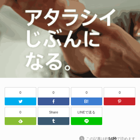
0
0
0
0
Twitter
Facebook
はてなブッ
0
Share
LINEで送る
Feedly
Tumblr
LINEで送る
この記事は約
54秒
で読めます