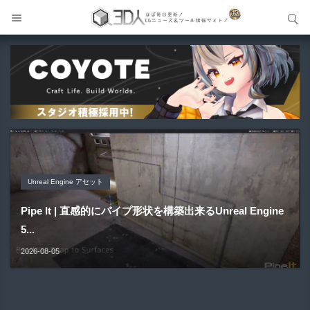
サイト内検索
サイト内検索
Unreal Engine アセット
Unreal Engine アセット
Unity 本
アセット-Asset
Unreal Engine アセット
Pipe It | 直感的にパイプ形状を構築出来るUnreal Engine
Directive Utilities | ブループリントライブラリやエディタ
Unityエフェクトレシピブック パーツを組み合わせて作れ
SiroinoSotai | 完全無料＆CC0 で商用利用OKなVRChat
Material Parameter Manager | Unreal Engi...
5...
ス...
る | ktk.kum...
向け...
2026-08-07
2026-08-05
2026-08-03
2026-08-03
2026-08-02