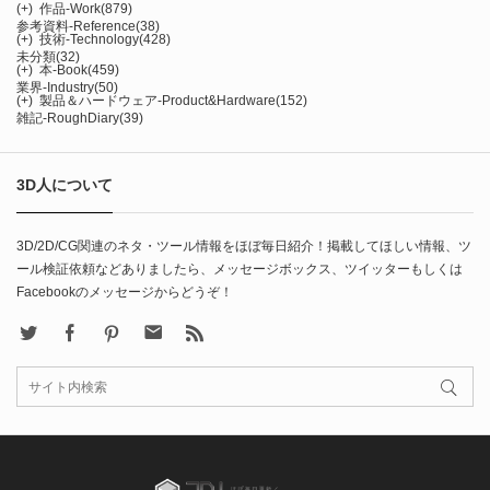
(+)
作品-Work
(879)
参考資料-Reference
(38)
(+)
技術-Technology
(428)
未分類
(32)
(+)
本-Book
(459)
業界-Industry
(50)
(+)
製品＆ハードウェア-Product&Hardware
(152)
雑記-RoughDiary
(39)
3D人について
3D/2D/CG関連のネタ・ツール情報をほぼ毎日紹介！掲載してほしい情報、ツ
ール検証依頼などありましたら、メッセージボックス、ツイッターもしくは
Facebookのメッセージからどうぞ！
X
Facebook
Pinterest
Contact
rss