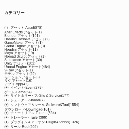
カテゴリー
(-)
アセット-Asset
(878)
After Effects アセット
(1)
Blender アセット
(191)
DaVinci Resolve アセット
(2)
GameMaker アセット
(1)
Godot Engine アセット
(3)
Houdini アセット
(11)
Maya アセット
(19)
Nomad Sculpt アセット
(1)
Substance アセット
(30)
Unity アセット
(102)
Unreal Engine アセット
(484)
V-Ray アセット
(1)
モデル アセット
(29)
モーションアセット
(8)
リグ アセット
(16)
アプリ-App
(42)
(+)
イベント-Event
(279)
ゲーム-Game
(54)
(+)
サイト＆サービス-Site & Service
(177)
(+)
シェーダー-Shader
(7)
(+)
ソフトウェア＆ツール-Software&Tool
(1554)
ダウンロード-Download
(101)
(+)
チュートリアル-Tutorial
(534)
(+)
トレーラー-Trailer
(399)
(+)
プラグイン＆アドオン-Plugin&Addon
(1326)
(+)
リール-Reel
(205)