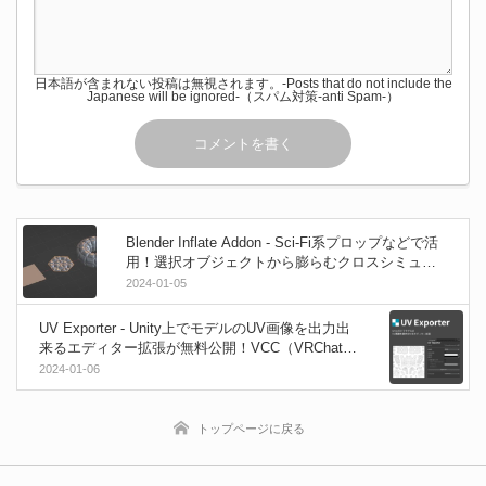
日本語が含まれない投稿は無視されます。-Posts that do not include the
Japanese will be ignored-（スパム対策-anti Spam-）
Blender Inflate Addon - Sci-Fi系プロップなどで活
用！選択オブジェクトから膨らむクロスシミュレ
ーションを適用出来るBlenderアドオン！
2024-01-05
UV Exporter - Unity上でモデルのUV画像を出力出
来るエディター拡張が無料公開！VCC（VRChat C
reator Companion）にも対応！
2024-01-06
トップページに戻る