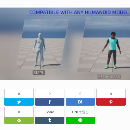
0
0
0
0
Twitter
Facebook
はてなブッ
0
Share
LINEで送る
Feedly
Tumblr
LINEで送る