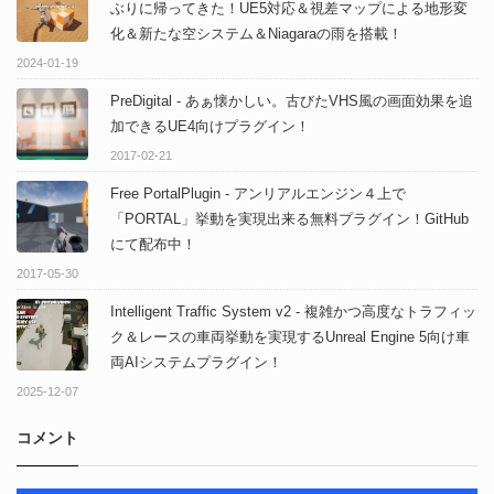
ぶりに帰ってきた！UE5対応＆視差マップによる地形変
化＆新たな空システム＆Niagaraの雨を搭載！
2024-01-19
PreDigital - あぁ懐かしい。古びたVHS風の画面効果を追
加できるUE4向けプラグイン！
2017-02-21
Free PortalPlugin - アンリアルエンジン４上で
「PORTAL」挙動を実現出来る無料プラグイン！GitHub
にて配布中！
2017-05-30
Intelligent Traffic System v2 - 複雑かつ高度なトラフィッ
ク＆レースの車両挙動を実現するUnreal Engine 5向け車
両AIシステムプラグイン！
2025-12-07
コメント