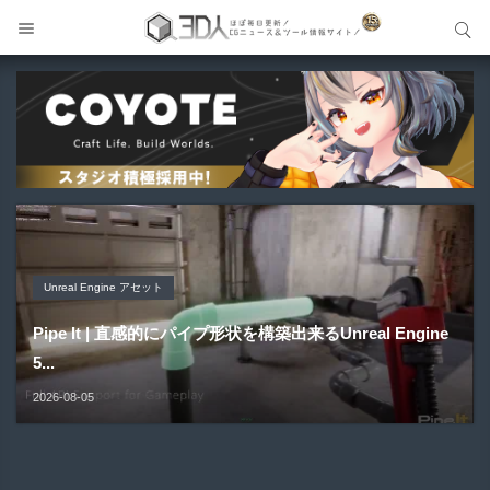
サイト内検索
サイト内検索
Unreal Engine アセット
Unreal Engine アセット
Unity 本
アセット-Asset
Blender アドオン
Pipe It | 直感的にパイプ形状を構築出来るUnreal Engine
Directive Utilities | ブループリントライブラリやエディタ
Unityエフェクトレシピブック パーツを組み合わせて作れ
SiroinoSotai | 完全無料＆CC0 で商用利用OKなVRChat
Bioform | 現役臨床医の3DCGアーティストが実際の解剖
5...
ス...
る | ktk.kum...
向け...
学に基づいて構築...
2026-08-05
2026-08-03
2026-08-03
2026-08-02
2026-08-01