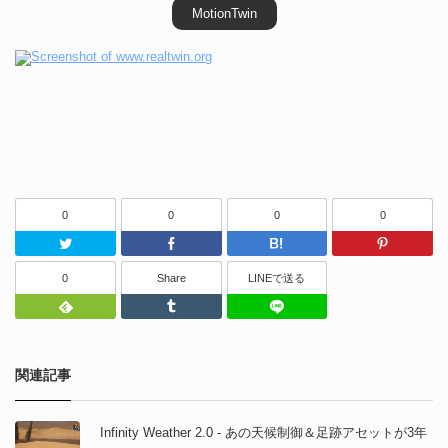
MotionTwin
0
0
0
0
Twitter
Facebook
はてなブッ
0
Share
LINEで送る
Feedly
Tumblr
LINEで送る
関連記事
Infinity Weather 2.0 - あの天候制御＆足跡アセットが3年