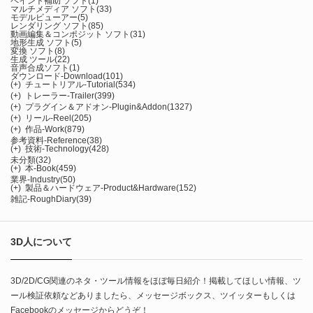
ペイント補助 ソフト
(1)
マルチメディア ソフト
(33)
モデルビューアー
(5)
レンダリング ソフト
(85)
動画編集＆コンポジット ソフト
(31)
地形生成 ソフト
(5)
変換 ソフト
(8)
生成 ツール
(22)
音声合成ソフト
(1)
ダウンロード-Download
(101)
(+)
チュートリアル-Tutorial
(534)
(+)
トレーラー-Trailer
(399)
(+)
プラグイン＆アドオン-Plugin&Addon
(1327)
(+)
リール-Reel
(205)
(+)
作品-Work
(879)
参考資料-Reference
(38)
(+)
技術-Technology
(428)
未分類
(32)
(+)
本-Book
(459)
業界-Industry
(50)
(+)
製品＆ハードウェア-Product&Hardware
(152)
雑記-RoughDiary
(39)
3D人について
3D/2D/CG関連のネタ・ツール情報をほぼ毎日紹介！掲載してほしい情報、ツ
ール検証依頼などありましたら、メッセージボックス、ツイッターもしくは
Facebookのメッセージからどうぞ！