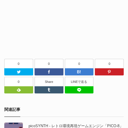
0
0
0
0
Twitter
Facebook
はてなブッ
0
Share
LINEで送る
Feedly
Tumblr
LINEで送る
関連記事
picoSYNTH - レトロ環境再現ゲームエンジン「PICO-8」