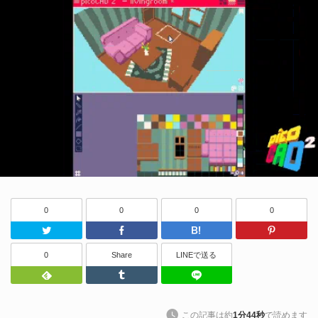
0
0
0
0
Twitter
Facebook
はてなブッ
0
Share
LINEで送る
Feedly
Tumblr
LINEで送る
この記事は約
1分44秒
で読めます