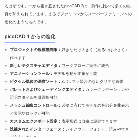
るはずです。一から書き直されたpicoCAD 2は、前作に比べて多くの改
良が加えられています。まるでファミコンからスーパーファミコンへの
進化のようなものです。
picoCAD 1 からの進化
プロジェクトの規模無制限：
好きなだけ大きく（あるいは小さく）
作れます
新しいテクスチャエディタ：
ワークフローに完全に統合
アニメーションツール：
モデルを動かす事が可能
ピクセル単位の深度ソート：
Zバッファ競合のないクリアな映像
パレットおよびシェーディングエディタ：
カラーグラデーションや
照明スタイルを微調整可能
メッシュ編集コントロール：
必要に応じてモデルの各部分を非表示
／表示やロックが可能
カスタムエクスポート設定：
表示形式は自由に設定できます
洗練されたインターフェース：
レイアウト、フォント、読みやすさ