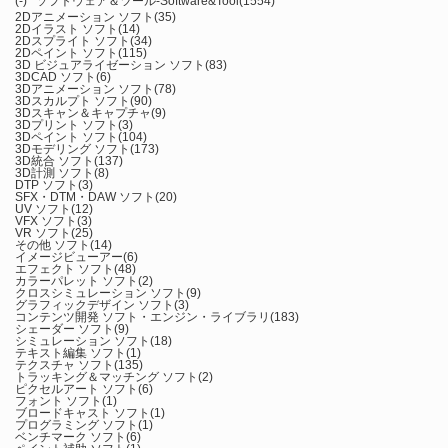
(-)
ソフトウェア＆ツール-Software&Tool
(1554)
2Dアニメーション ソフト
(35)
2Dイラスト ソフト
(14)
2Dスプライト ソフト
(34)
2Dペイント ソフト
(115)
3D ビジュアライゼーション ソフト
(83)
3DCAD ソフト
(6)
3Dアニメーション ソフト
(78)
3Dスカルプト ソフト
(90)
3Dスキャン＆キャプチャ
(9)
3Dプリント ソフト
(3)
3Dペイント ソフト
(104)
3Dモデリング ソフト
(173)
3D統合 ソフト
(137)
3D計測 ソフト
(8)
DTP ソフト
(3)
SFX・DTM・DAW ソフト
(20)
UV ソフト
(12)
VFX ソフト
(3)
VR ソフト
(25)
その他 ソフト
(14)
イメージビューアー
(6)
エフェクト ソフト
(48)
カラーパレット ソフト
(2)
クロスシミュレーション ソフト
(9)
グラフィックデザイン ソフト
(3)
コンテンツ開発 ソフト・エンジン・ライブラリ
(183)
シェーダー ソフト
(9)
シミュレーション ソフト
(18)
テキスト編集 ソフト
(1)
テクスチャ ソフト
(135)
トラッキング＆マッチング ソフト
(2)
ピクセルアート ソフト
(6)
フォント ソフト
(1)
ブロードキャスト ソフト
(1)
プログラミング ソフト
(1)
ベンチマーク ソフト
(6)