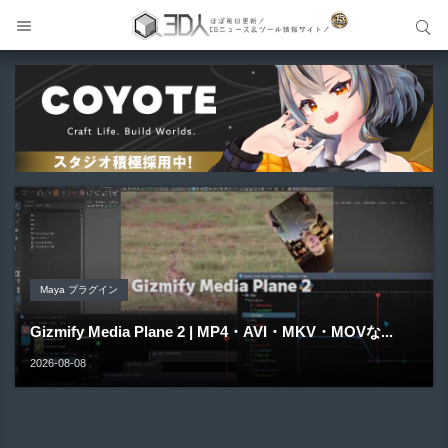
サイト内検索
サイト内検索
Unreal Engine アセット
Unreal Engine アセット
Unity 本
Maya プラグイン
Unreal Engine アセット
Pipe It | 直感的にパイプ形状を構築出来るUnreal Engine
Directive Utilities | ブループリントライブラリやエディタ
Unityエフェクトレシピブック パーツを組み合わせて作れ
Gizmify Media Plane 2 | MP4・AVI・MKV・MOVな...
Material Parameter Manager | Unreal Engi...
5...
ス...
る | ktk.kum...
2026-08-08
2026-08-07
2026-08-05
2026-08-03
2026-08-03