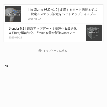
Info Gizmo HUD v1.0 | 多用するモード切替＆ギズ
モ設定＆スナップ設定をヘッドアップディスプレ
イに表示可能な無料のBlenderアドオンが登場！
2026-03-17
Blender 5.1 | 最新アップデート！高速化＆最適化
＆細かな機能強化！Eevee改善や新Raycastノー
ド！ボーン情報取得GeoNodeなどなど！
2026-03-18
トップページに戻る
PR