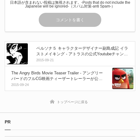
日本語が含まれない投稿は無視されます。-Posts that do not include the
Japanese will be ignored-（スパム対策-anti Spam-）
ペルソナ５ キャラクターデザイナー副島成記 イラ
ストメイキング - アトラスの公式Youtubeチャンネ
ルで公開！
2015-09-21
The Angry Birds Movie Teaser Trailer - アングリー
バードのフルCG映画ティーザートレーラーが公
開！
2015-09-24
トップページに戻る
PR