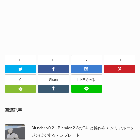
0
0
2
0
Twitter
Facebook
はてなブッ
0
Share
LINEで送る
Feedly
Tumblr
LINEで送る
関連記事
Blunder v0.2 - Blender 2.8のGUIと操作をアンリアルエン
ジンぽくするテンプレート！