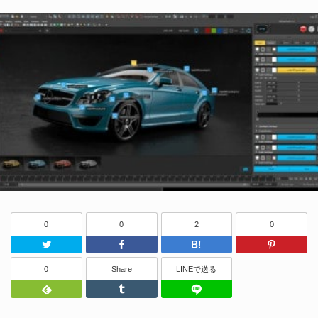
0
0
2
0
Twitter
Facebook
はてなブッ
0
Share
LINEで送る
Feedly
Tumblr
LINEで送る