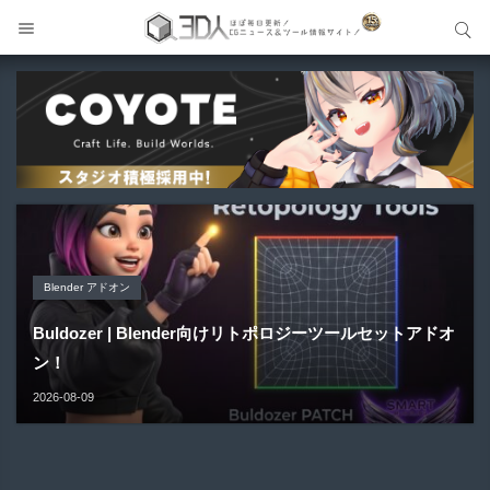
サイト内検索
サイト内検索
Blender アドオン
Unreal Engine アセット
Unreal Engine アセット
Maya プラグイン
Unreal Engine アセット
Buldozer | Blender向けリトポロジーツールセットアドオ
Pipe It | 直感的にパイプ形状を構築出来るUnreal Engine
Directive Utilities | ブループリントライブラリやエディタ
ン！
Gizmify Media Plane 2 | MP4・AVI・MKV・MOVな...
Material Parameter Manager | Unreal Engi...
5...
ス...
2026-08-09
2026-08-08
2026-08-07
2026-08-05
2026-08-03