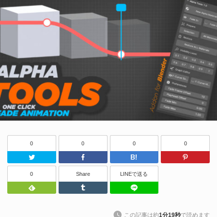
0
0
0
0
Twitter
Facebook
はてなブッ
0
Share
LINEで送る
Feedly
Tumblr
LINEで送る
この記事は約
1分19秒
で読めます