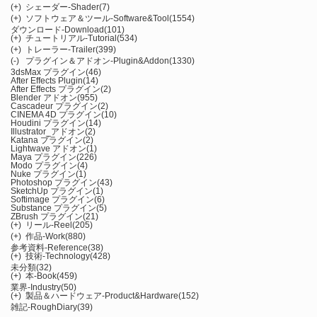
(+)
シェーダー-Shader
(7)
(+)
ソフトウェア＆ツール-Software&Tool
(1554)
ダウンロード-Download
(101)
(+)
チュートリアル-Tutorial
(534)
(+)
トレーラー-Trailer
(399)
(-)
プラグイン＆アドオン-Plugin&Addon
(1330)
3dsMax プラグイン
(46)
After Effects Plugin
(14)
After Effects プラグイン
(2)
Blender アドオン
(955)
Cascadeur プラグイン
(2)
CINEMA 4D プラグイン
(10)
Houdini プラグイン
(14)
Illustrator_アドオン
(2)
Katana プラグイン
(2)
Lightwave アドオン
(1)
Maya プラグイン
(226)
Modo プラグイン
(4)
Nuke プラグイン
(1)
Photoshop プラグイン
(43)
SketchUp プラグイン
(1)
Softimage プラグイン
(6)
Substance プラグイン
(5)
ZBrush プラグイン
(21)
(+)
リール-Reel
(205)
(+)
作品-Work
(880)
参考資料-Reference
(38)
(+)
技術-Technology
(428)
未分類
(32)
(+)
本-Book
(459)
業界-Industry
(50)
(+)
製品＆ハードウェア-Product&Hardware
(152)
雑記-RoughDiary
(39)