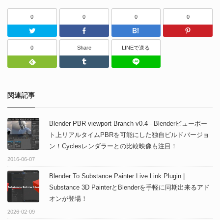
0
0
0
0
Twitter
Facebook
はてなブッ
0
Share
LINEで送る
Feedly
Tumblr
LINEで送る
関連記事
Blender PBR viewport Branch v0.4 - Blenderビューポー
ト上リアルタイムPBRを可能にした独自ビルドバージョ
ン！Cyclesレンダラーとの比較映像も注目！
2016-06-07
Blender To Substance Painter Live Link Plugin |
Substance 3D PainterとBlenderを手軽に同期出来るアド
オンが登場！
2026-02-09