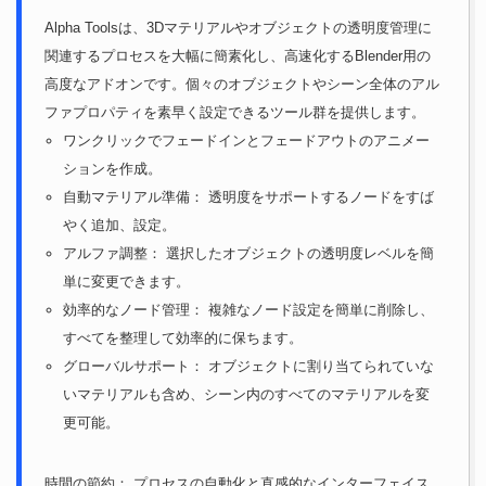
Alpha Toolsは、3Dマテリアルやオブジェクトの透明度管理に
関連するプロセスを大幅に簡素化し、高速化するBlender用の
高度なアドオンです。個々のオブジェクトやシーン全体のアル
ファプロパティを素早く設定できるツール群を提供します。
ワンクリックでフェードインとフェードアウトのアニメー
ションを作成。
自動マテリアル準備： 透明度をサポートするノードをすば
やく追加、設定。
アルファ調整： 選択したオブジェクトの透明度レベルを簡
単に変更できます。
効率的なノード管理： 複雑なノード設定を簡単に削除し、
すべてを整理して効率的に保ちます。
グローバルサポート： オブジェクトに割り当てられていな
いマテリアルも含め、シーン内のすべてのマテリアルを変
更可能。
時間の節約： プロセスの自動化と直感的なインターフェイス