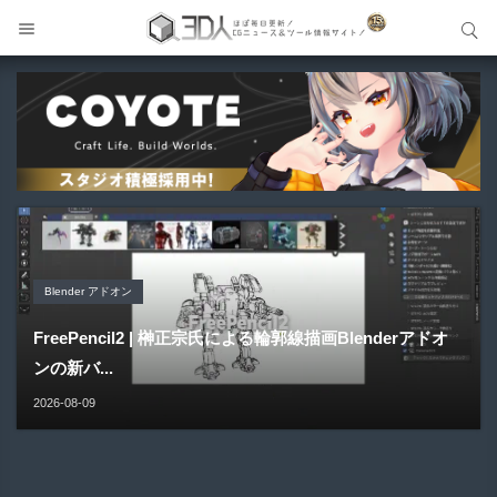
サイト内検索
サイト内検索
Blender アドオン
メイキング
Blender アドオン
Blender アドオン
Maya プラグイン
FreePencil2 | 榊正宗氏による輪郭線描画Blenderアドオ
GPT-Live × UE5 VR | 会話して触れて反応するAIキャラク
HairStyler | Blender向けヘアー作成支援アドオンが新登
Buldozer | Blender向けリトポロジーツールセットアドオ
ンの新バ...
ター！...
場！
ン！
Gizmify Media Plane 2 | MP4・AVI・MKV・MOVな...
2026-08-09
2026-08-09
2026-08-09
2026-08-09
2026-08-08