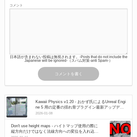
コメント
日本語が含まれない投稿は無視されます。-Posts that do not include the
Japanese will be ignored-（スパム対策-anti Spam-）
Kawaii Physics v1.20 - おかず氏によるUnreal Engi
ne 5 用の定番の揺れ骨プラグイン最新アップデー
ト！UE5.7対応！足貫通を解消する「Sync Bone」
2026-01-08
機能などなど！
Don't use height maps - ハイトマップ使用の際に
縦方向だけではなく法線方向への変位を入れ込む
ことでリアルな表現になるよ！というGeometry N