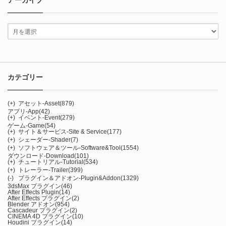
アーカイブ
カテゴリー
(+)
アセット-Asset
(879)
アプリ-App
(42)
(+)
イベント-Event
(279)
ゲーム-Game
(54)
(+)
サイト＆サービス-Site & Service
(177)
(+)
シェーダー-Shader
(7)
(+)
ソフトウェア＆ツール-Software&Tool
(1554)
ダウンロード-Download
(101)
(+)
チュートリアル-Tutorial
(534)
(+)
トレーラー-Trailer
(399)
(-)
プラグイン＆アドオン-Plugin&Addon
(1329)
3dsMax プラグイン
(46)
After Effects Plugin
(14)
After Effects プラグイン
(2)
Blender アドオン
(954)
Cascadeur プラグイン
(2)
CINEMA 4D プラグイン
(10)
Houdini プラグイン
(14)