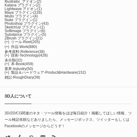
Illustrator_アドオン
(2)
Katana プラグイン
(2)
Lightwave アドオン
(1)
Maya プラグイン
(226)
Modo プラグイン
(4)
Nuke プラグイン
(1)
Photoshop プラグイン
(43)
SketchUp プラグイン
(1)
Softimage プラグイン
(6)
Substance プラグイン
(5)
ZBrush プラグイン
(21)
(+)
リール-Reel
(205)
(+)
作品-Work
(880)
参考資料-Reference
(38)
(+)
技術-Technology
(428)
未分類
(32)
(+)
本-Book
(459)
業界-Industry
(50)
(+)
製品＆ハードウェア-Product&Hardware
(152)
雑記-RoughDiary
(39)
3D人について
3D/2D/CG関連のネタ・ツール情報をほぼ毎日紹介！掲載してほしい情報、ツ
ール検証依頼などありましたら、メッセージボックス、ツイッターもしくは
Facebookのメッセージからどうぞ！
X
Facebook
Pinterest
Contact
rss