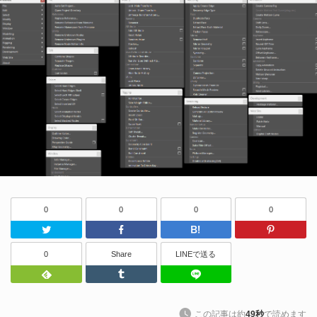
0
0
0
0
Twitter
Facebook
はてなブッ
0
Share
LINEで送る
Feedly
Tumblr
LINEで送る
この記事は約
49秒
で読めます