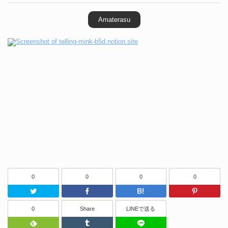
Amaterasu
0
0
0
0
Twitter
Facebook
はてなブッ
0
Share
LINEで送る
Feedly
Tumblr
LINEで送る