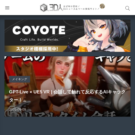
サイト内検索
サイト内検索
メイキング
Blender アドオン
Blender アドオン
Maya プラグイン
Unreal Engine アセット
GPT-Live × UE5 VR | 会話して触れて反応するAIキャラク
HairStyler | Blender向けヘアー作成支援アドオンが新登
Buldozer | Blender向けリトポロジーツールセットアドオ
ター！...
場！
ン！
Gizmify Media Plane 2 | MP4・AVI・MKV・MOVな...
Material Parameter Manager | Unreal Engi...
2026-08-09
2026-08-09
2026-08-09
2026-08-08
2026-08-07