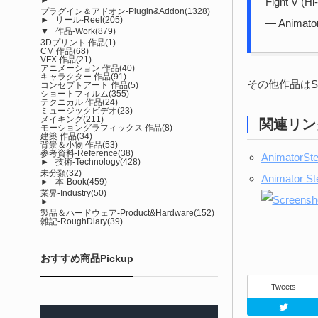
Fight V (Hi
プラグイン＆アドオン-Plugin&Addon
(1328)
►
リール-Reel
(205)
— Animato
▼
作品-Work
(879)
3Dプリント 作品
(1)
CM 作品
(68)
VFX 作品
(21)
アニメーション 作品
(40)
キャラクター 作品
(91)
その他作品はSt
コンセプトアート 作品
(5)
ショートフィルム
(355)
テクニカル 作品
(24)
ミュージックビデオ
(23)
メイキング
(211)
関連リン
モーショングラフィックス 作品
(8)
建築 作品
(34)
背景＆小物 作品
(53)
参考資料-Reference
(38)
AnimatorSt
►
技術-Technology
(428)
未分類
(32)
Animator St
►
本-Book
(459)
業界-Industry
(50)
►
製品＆ハードウェア-Product&Hardware
(152)
雑記-RoughDiary
(39)
おすすめ商品Pickup
Tweets