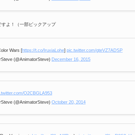
ですよ！（一部ピックアップ
Color Wars [
https://t.co/IruxiaLohe
]
pic.twitter.com/gteVZ7ADSP
rSteve (@AnimatorSteve)
December 16, 2015
c.twitter.com/O2CBGLA953
rSteve (@AnimatorSteve)
October 20, 2014