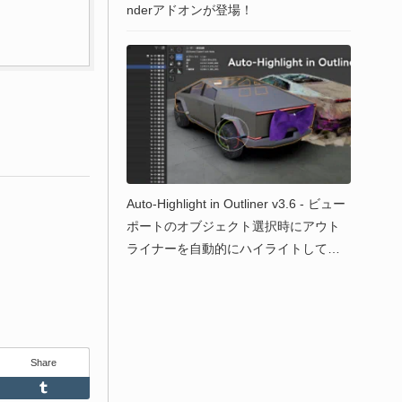
nderアドオンが登場！
Auto-Highlight in Outliner v3.6 - ビュー
ポートのオブジェクト選択時にアウト
ライナーを自動的にハイライトしてく
れるBlenderアドオンが40%OFFのセー
ル中！『Ultimate Value Bundle (15 Add
ons) 』は30%OFFのウインターセール
中！
Share
Feedly
Tumblr