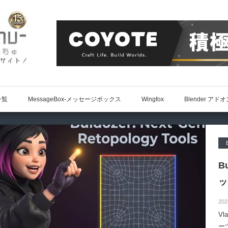
一覧
MessageBox-メッセージボックス
Wingfox
Blender アド
B
ッ
202
Vl
ー