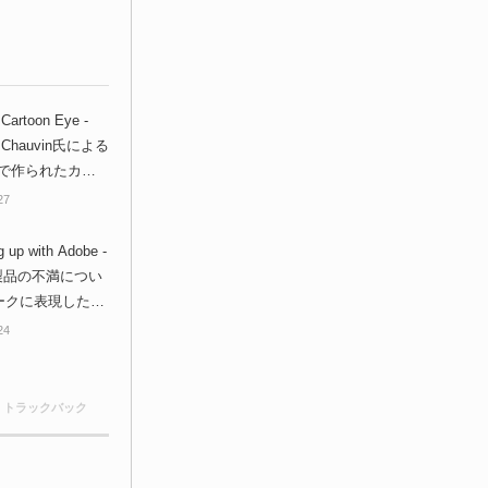
 Cartoon Eye -
l Chauvin氏による
derで作られたカー
ン眼球リグが良い
27
g up with Adobe -
e製品の不満につい
ークに表現したア
ション作品が話題
24
0 トラックバック