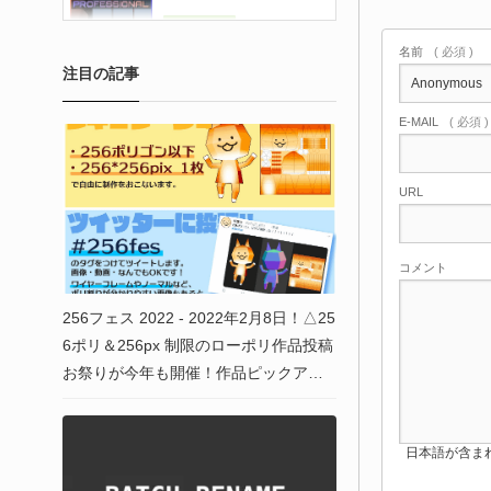
名前
( 必須 )
注目の記事
E-MAIL
( 必須 
URL
コメント
256フェス 2022 - 2022年2月8日！△25
6ポリ＆256px 制限のローポリ作品投稿
お祭りが今年も開催！作品ピックアッ
プ！ #256fes
日本語が含まれない投