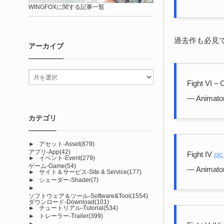
WINGFOXに関する記事一覧
過去作も必見
アーカイブ
Fight VI – 
— Animato
カテゴリ
►
アセット-Asset
(879)
アプリ-App
(42)
Fight IV
pi
►
イベント-Event
(279)
ゲーム-Game
(54)
— Animato
►
サイト＆サービス-Site & Service
(177)
►
シェーダー-Shader
(7)
►
ソフトウェア＆ツール-Software&Tool
(1554)
ダウンロード-Download
(101)
►
チュートリアル-Tutorial
(534)
►
トレーラー-Trailer
(399)
►