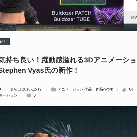
れ
続
作品
G
O
 7 - 気持ち良い！躍動感溢れる3Dアニメーシ
tephen Vyas氏の新作！
202
Gi
ル
9
更新日
2016-12-19
アニメーション 作品
作品-Work
GIF
「
モーション
0
す
続
Ma