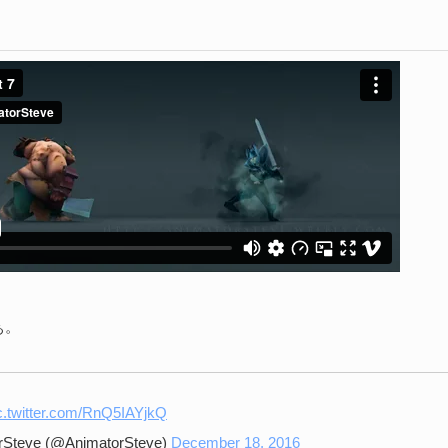
続
D
や
202
Un
ブ
スの
れ
続
ぁ。
c.twitter.com/RnQ5IAYjkQ
rSteve (@AnimatorSteve)
December 18, 2016