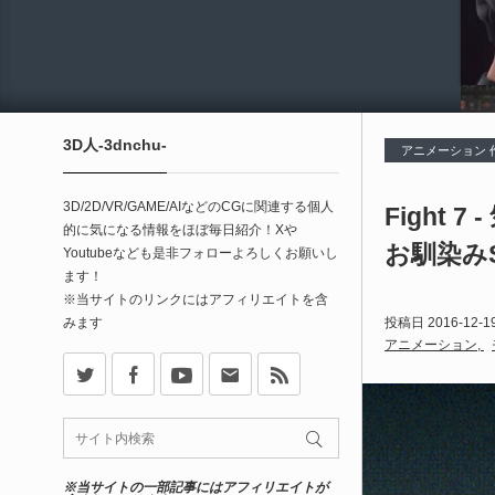
3D人-3dnchu-
アニメーション 
3D/2D/VR/GAME/AIなどのCGに関連する個人
Fight
的に気になる情報をほぼ毎日紹介！Xや
お馴染みS
Youtubeなども是非フォローよろしくお願いし
ます！
※当サイトのリンクにはアフィリエイトを含
みます
投稿日
2016-12-1
アニメーション
X
Facebook
Youtube
Contact
rss
※当サイトの一部記事にはアフィリエイトが