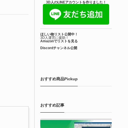
きを読む
3D人のLINEアカウントを作りました！
Unreal Engine アセット
irective Utilities | ブループリントライブラリ
ほしい物リスト公開中！
エディタス...
3D人運営に援助！
Amazonでリストを見る
Discordチャンネル公開
6-08-03
real Directiveによる「Directive Utilities」はブループリントライ
ラリやエディタスクリプト API の機能不足を補うオープンソー
 Unreal Engine プラグインです。FabとGithub上で無料公開さ
ています！
おすすめ商品Pickup
きを読む
おすすめ記事