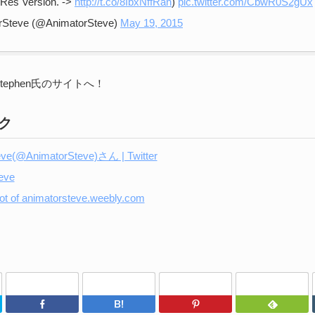
-Res Version. ->
http://t.co/8IbxNffRan
)
pic.twitter.com/CbwR0S2gUx
rSteve (@AnimatorSteve)
May 19, 2015
ephen氏のサイトへ！
ク
eve(@AnimatorSteve)さん | Twitter
eve
Twitter
Facebook
はてなブックマーク
Pinterest