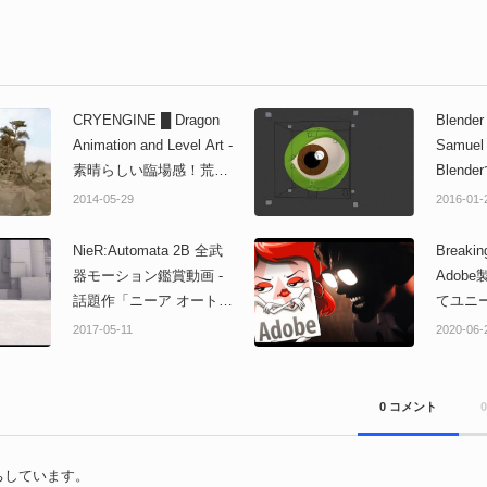
CRYENGINE █ Dragon
Blender
Animation and Level Art -
Samue
素晴らしい臨場感！荒野
Blen
に佇むドラゴン＆背景リ
トゥー
2014-05-29
2016-01-
アルタイムモデル！その
感じ！
他作品も必見！
NieR:Automata 2B 全武
Breakin
器モーション鑑賞動画 -
Adob
話題作「ニーア オートマ
てユニ
タ」主人公2B（ツービ
ニメー
2017-05-11
2020-06-
ー）の魅力的なモーショ
に
ン鑑賞動画！
0 コメント
ちしています。