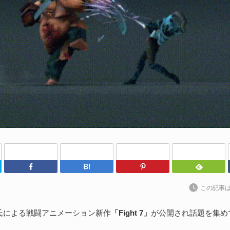
202
日
（@
によ
P
ア
ル
続
P
al
Twitter
Facebook
はてなブックマーク
Pinterest
202
S
この記事
Un
れ
Vyas氏による戦闘アニメーション新作
「Fight 7」
が公開され話題を集め