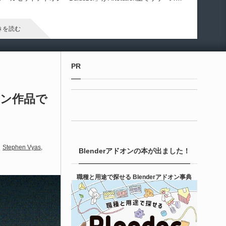
ています！
きを読む
Maya プラグイン
PR
izmify Media Plane 2 | MP4・AVI・MKV・M
Vな...
ョン作品で
6-08-08
zmify StudiosによるMP4・AVI・MKV・MOVなどの動画ファイ
を直接プレーンに読み込む事が可能となるMayaプラグイン
Stephen Vyas
Blenderアドオンの本が出ました！
Gizmify Media Plane」のバージョン２がリリースされたようで
！
きを読む
職種と用途で探せる Blenderアドオン事典
Unreal Engine アセット
terial Parameter Manager | Unreal Engi...