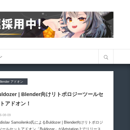
サイト内検索
オン
Blender アドオン
uldozer | Blender向けリトポロジーツールセ
トアドオン！
6-08-09
adislav Samoilenko氏によるBuldozer | Blender向けリトポロジ
ツールセットアドオン「Buldozer」がArtstation上でリリースさ