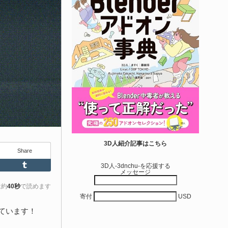
6-08-07
本のゲーム系テクニカルアーティストのTack2氏
Tack2_3D）が展開する「Kachipochi（@kachipochi_tool）」
る、Unreal Engine向けエディタープラグイン「Material
arameter Manager」が公開されています。マテリアルやマテリ
ル関数のパラメータ管理・整理・編集を効率化するためのツー
です。
きを読む
Unreal Engine アセット
ipe It | 直感的にパイプ形状を構築出来るUnre
3D人紹介記事はこちら
Share
 Engine 5...
Feedly
Tumblr
3D人-3dnchu-を応援する
メッセージ
6-08-05
entient Softwareによる、直感的にパイプ形状を構築出来る
は約
40秒
で読めます
寄付
USD
real Engine 5向けプラグイン「Pipe It」がFab上でリリースさ
ました！
ています！