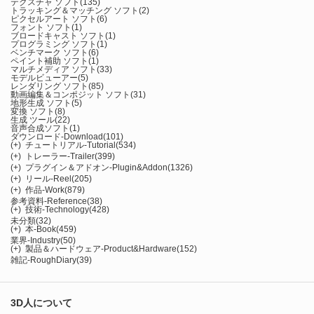
テクスチャ ソフト
(135)
トラッキング＆マッチング ソフト
(2)
ピクセルアート ソフト
(6)
フォント ソフト
(1)
ブロードキャスト ソフト
(1)
プログラミング ソフト
(1)
ベンチマーク ソフト
(6)
ペイント補助 ソフト
(1)
マルチメディア ソフト
(33)
モデルビューアー
(5)
レンダリング ソフト
(85)
動画編集＆コンポジット ソフト
(31)
地形生成 ソフト
(5)
変換 ソフト
(8)
生成 ツール
(22)
音声合成ソフト
(1)
ダウンロード-Download
(101)
(+)
チュートリアル-Tutorial
(534)
(+)
トレーラー-Trailer
(399)
(+)
プラグイン＆アドオン-Plugin&Addon
(1326)
(+)
リール-Reel
(205)
(+)
作品-Work
(879)
参考資料-Reference
(38)
(+)
技術-Technology
(428)
未分類
(32)
(+)
本-Book
(459)
業界-Industry
(50)
(+)
製品＆ハードウェア-Product&Hardware
(152)
雑記-RoughDiary
(39)
3D人について