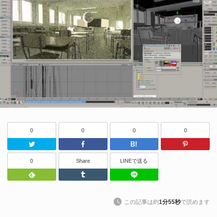
0
0
0
0
Twitter
Facebook
はてなブッ
0
Share
LINEで送る
Feedly
Tumblr
LINEで送る
この記事は約
1分55秒
で読めます