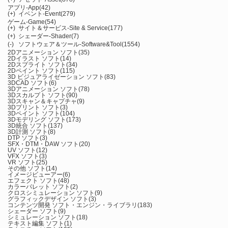
アプリ-App
(42)
(+)
イベント-Event
(279)
ゲーム-Game
(54)
(+)
サイト＆サービス-Site & Service
(177)
(+)
シェーダー-Shader
(7)
(-)
ソフトウェア＆ツール-Software&Tool
(1554)
2Dアニメーション ソフト
(35)
2Dイラスト ソフト
(14)
2Dスプライト ソフト
(34)
2Dペイント ソフト
(115)
3D ビジュアライゼーション ソフト
(83)
3DCAD ソフト
(6)
3Dアニメーション ソフト
(78)
3Dスカルプト ソフト
(90)
3Dスキャン＆キャプチャ
(9)
3Dプリント ソフト
(3)
3Dペイント ソフト
(104)
3Dモデリング ソフト
(173)
3D統合 ソフト
(137)
3D計測 ソフト
(8)
DTP ソフト
(3)
SFX・DTM・DAW ソフト
(20)
UV ソフト
(12)
VFX ソフト
(3)
VR ソフト
(25)
その他 ソフト
(14)
イメージビューアー
(6)
エフェクト ソフト
(48)
カラーパレット ソフト
(2)
クロスシミュレーション ソフト
(9)
グラフィックデザイン ソフト
(3)
コンテンツ開発 ソフト・エンジン・ライブラリ
(183)
シェーダー ソフト
(9)
シミュレーション ソフト
(18)
テキスト編集 ソフト
(1)