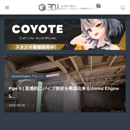
サイト内検索
サイト内検索
Unreal Engine アセット
Unreal Engine アセット
Unity 本
アセット-Asset
Blender アドオン
Pipe It | 直感的にパイプ形状を構築出来るUnreal Engine
Directive Utilities | ブループリントライブラリやエディタ
Unityエフェクトレシピブック パーツを組み合わせて作れ
SiroinoSotai | 完全無料＆CC0 で商用利用OKなVRChat
Bioform | 現役臨床医の3DCGアーティストが実際の解剖
5...
ス...
る | ktk.kum...
向け...
学に基づいて構築...
2026-08-05
2026-08-03
2026-08-03
2026-08-02
2026-08-01