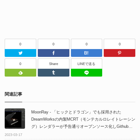
0
0
0
0
Twitter
Facebook
はてなブッ
0
Share
LINEで送る
Feedly
Tumblr
LINEで送る
関連記事
MoonRay - 「ヒックとドラゴン」でも採用された
DreamWorksの内製MCRT（モンテカルロレイトレーシン
グ）レンダラーが予告通りオープンソース化しGithubに
て公開！
2023-03-17