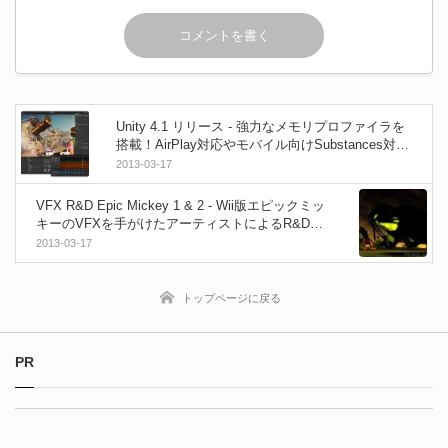
Unity 4.1 リリース - 強力なメモリプロファイラを
搭載！AirPlay対応やモバイル向けSubstances対応
等！
2013-03-17
VFX R&D Epic Mickey 1 & 2 - Wii版エピックミッ
キーのVFXを手がけたアーティストによるR&Dリ
ール！
2013-03-17
トップページに戻る
PR