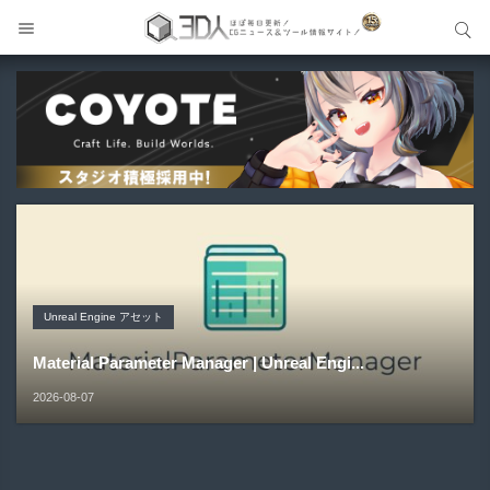
サイト内検索
サイト内検索
Unreal Engine アセット
Unreal Engine アセット
Unity 本
アセット-Asset
Unreal Engine アセット
Pipe It | 直感的にパイプ形状を構築出来るUnreal Engine
Directive Utilities | ブループリントライブラリやエディタ
Unityエフェクトレシピブック パーツを組み合わせて作れ
SiroinoSotai | 完全無料＆CC0 で商用利用OKなVRChat
Material Parameter Manager | Unreal Engi...
5...
ス...
る | ktk.kum...
向け...
2026-08-07
2026-08-05
2026-08-03
2026-08-03
2026-08-02