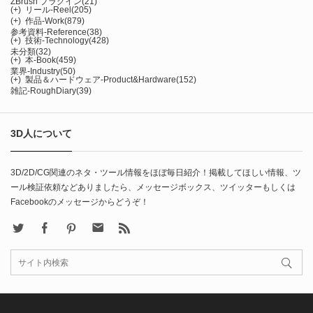
ZBrush プラグイン
(21)
(+)
リール-Reel
(205)
(+)
作品-Work
(879)
参考資料-Reference
(38)
(+)
技術-Technology
(428)
未分類
(32)
(+)
本-Book
(459)
業界-Industry
(50)
(+)
製品＆ハードウェア-Product&Hardware
(152)
雑記-RoughDiary
(39)
3D人について
3D/2D/CG関連のネタ・ツール情報をほぼ毎日紹介！掲載してほしい情報、ツ
ール検証依頼などありましたら、メッセージボックス、ツイッターもしくは
Facebookのメッセージからどうぞ！
X
Facebook
Pinterest
Contact
rss