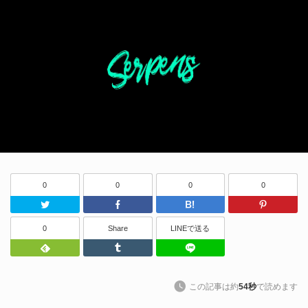
0
0
0
0
Twitter
Facebook
はてなブッ
0
Share
LINEで送る
Feedly
Tumblr
LINEで送る
この記事は約
54秒
で読めます