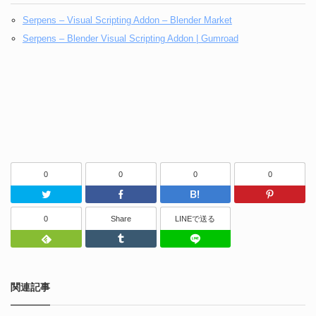
Serpens – Visual Scripting Addon – Blender Market
Serpens – Blender Visual Scripting Addon | Gumroad
0
0
0
0
Twitter
Facebook
はてなブッ
0
Share
LINEで送る
Feedly
Tumblr
LINEで送る
関連記事