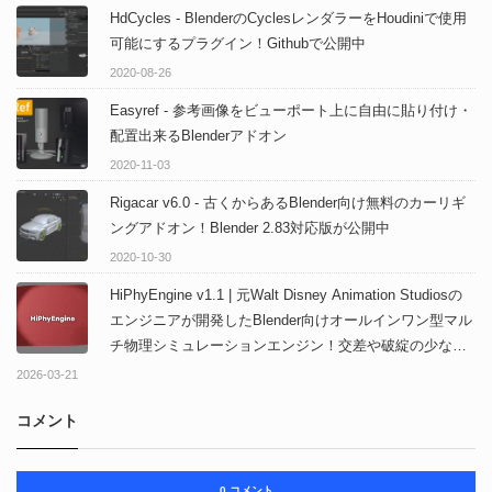
HdCycles - BlenderのCyclesレンダラーをHoudiniで使用
可能にするプラグイン！Githubで公開中
2020-08-26
Easyref - 参考画像をビューポート上に自由に貼り付け・
配置出来るBlenderアドオン
2020-11-03
Rigacar v6.0 - 古くからあるBlender向け無料のカーリギ
ングアドオン！Blender 2.83対応版が公開中
2020-10-30
HiPhyEngine v1.1 | 元Walt Disney Animation Studiosの
エンジニアが開発したBlender向けオールインワン型マル
チ物理シミュレーションエンジン！交差や破綻の少ない
計算が可能！無料体験版もあるよ！
2026-03-21
コメント
0 コメント