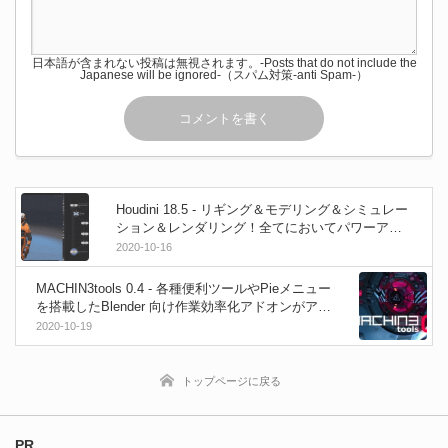
日本語が含まれない投稿は無視されます。-Posts that do not include the
Japanese will be ignored-（スパム対策-anti Spam-）
Houdini 18.5 - リギング＆モデリング＆シミュレー
ション＆レンダリング！全てにおいてパワーアッ
プした新バージョン！2020年10月20日にリリー
2020-10-16
ス！
MACHIN3tools 0.4 - 各種便利ツールやPieメニュー
を搭載したBlender 向け作業効率化アドオンがアッ
プデート！無料です！
2020-10-19
トップページに戻る
PR