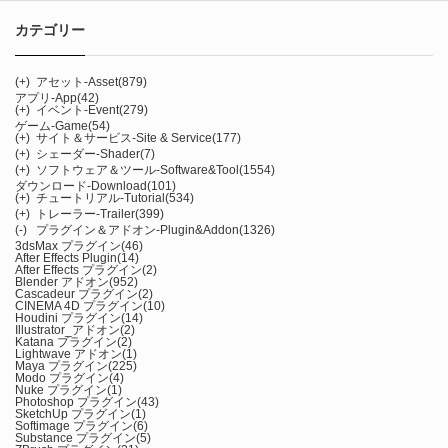
カテゴリー
(+)
アセット-Asset
(879)
アプリ-App
(42)
(+)
イベント-Event
(279)
ゲーム-Game
(54)
(+)
サイト＆サービス-Site & Service
(177)
(+)
シェーダー-Shader
(7)
(+)
ソフトウェア＆ツール-Software&Tool
(1554)
ダウンロード-Download
(101)
(+)
チュートリアル-Tutorial
(534)
(+)
トレーラー-Trailer
(399)
(-)
プラグイン＆アドオン-Plugin&Addon
(1326)
3dsMax プラグイン
(46)
After Effects Plugin
(14)
After Effects プラグイン
(2)
Blender アドオン
(952)
Cascadeur プラグイン
(2)
CINEMA 4D プラグイン
(10)
Houdini プラグイン
(14)
Illustrator_アドオン
(2)
Katana プラグイン
(2)
Lightwave アドオン
(1)
Maya プラグイン
(225)
Modo プラグイン
(4)
Nuke プラグイン
(1)
Photoshop プラグイン
(43)
SketchUp プラグイン
(1)
Softimage プラグイン
(6)
Substance プラグイン
(5)