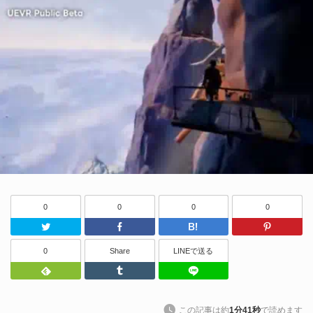
0
0
0
0
Twitter
Facebook
はてなブッ
0
Share
LINEで送る
Feedly
Tumblr
LINEで送る
この記事は約
1分41秒
で読めます