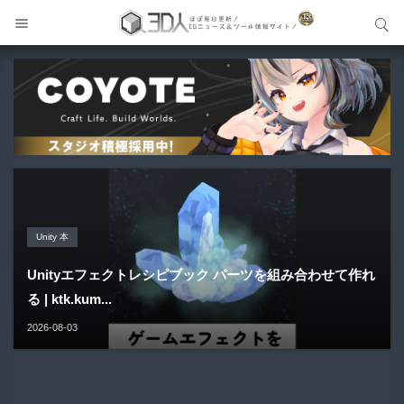
サイト内検索
サイト内検索
Unreal Engine アセット
Unreal Engine アセット
Unity 本
アセット-Asset
Blender アドオン
Pipe It | 直感的にパイプ形状を構築出来るUnreal Engine
Directive Utilities | ブループリントライブラリやエディタ
Unityエフェクトレシピブック パーツを組み合わせて作れ
SiroinoSotai | 完全無料＆CC0 で商用利用OKなVRChat
Bioform | 現役臨床医の3DCGアーティストが実際の解剖
5...
ス...
る | ktk.kum...
向け...
学に基づいて構築...
2026-08-05
2026-08-03
2026-08-03
2026-08-02
2026-08-01