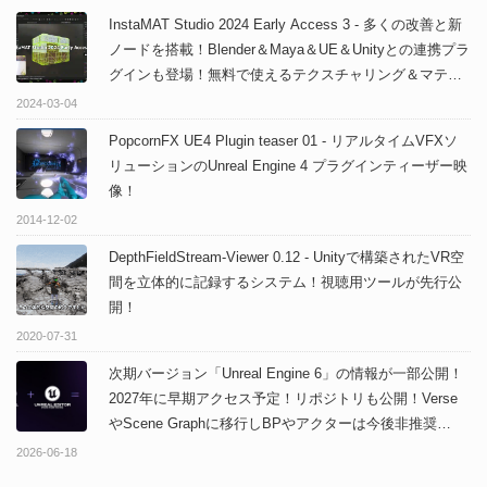
InstaMAT Studio 2024 Early Access 3 - 多くの改善と新
ノードを搭載！Blender＆Maya＆UE＆Unityとの連携プラ
グインも登場！無料で使えるテクスチャリング＆マテリ
アルオーサリングソフトの最新アップデート！
2024-03-04
PopcornFX UE4 Plugin teaser 01 - リアルタイムVFXソ
リューションのUnreal Engine 4 プラグインティーザー映
像！
2014-12-02
DepthFieldStream-Viewer 0.12 - Unityで構築されたVR空
間を立体的に記録するシステム！視聴用ツールが先行公
開！
2020-07-31
次期バージョン「Unreal Engine 6」の情報が一部公開！
2027年に早期アクセス予定！リポジトリも公開！Verse
やScene Graphに移行しBPやアクターは今後非推奨
に！？
2026-06-18