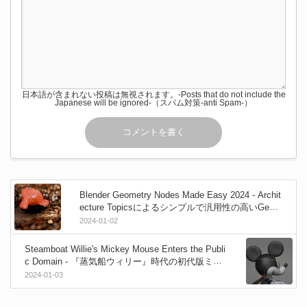
日本語が含まれない投稿は無視されます。-Posts that do not include the
Japanese will be ignored-（スパム対策-anti Spam-）
Blender Geometry Nodes Made Easy 2024 - Archit
ecture Topicsによるシンプルで汎用性の高いGeom
etry Nodesエフェクト構築チュートリアル動画！
2024-01-02
Steamboat Willie's Mickey Mouse Enters the Publi
c Domain - 『蒸気船ウィリー』時代の初代版ミッ
キーマウスの著作権が切れパブリック・ドメイン
2024-01-03
に！