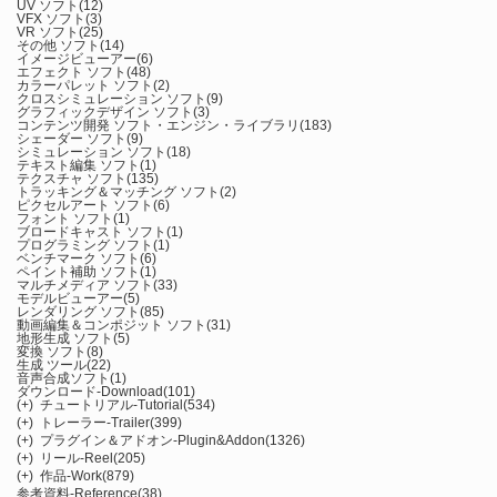
UV ソフト
(12)
VFX ソフト
(3)
VR ソフト
(25)
その他 ソフト
(14)
イメージビューアー
(6)
エフェクト ソフト
(48)
カラーパレット ソフト
(2)
クロスシミュレーション ソフト
(9)
グラフィックデザイン ソフト
(3)
コンテンツ開発 ソフト・エンジン・ライブラリ
(183)
シェーダー ソフト
(9)
シミュレーション ソフト
(18)
テキスト編集 ソフト
(1)
テクスチャ ソフト
(135)
トラッキング＆マッチング ソフト
(2)
ピクセルアート ソフト
(6)
フォント ソフト
(1)
ブロードキャスト ソフト
(1)
プログラミング ソフト
(1)
ベンチマーク ソフト
(6)
ペイント補助 ソフト
(1)
マルチメディア ソフト
(33)
モデルビューアー
(5)
レンダリング ソフト
(85)
動画編集＆コンポジット ソフト
(31)
地形生成 ソフト
(5)
変換 ソフト
(8)
生成 ツール
(22)
音声合成ソフト
(1)
ダウンロード-Download
(101)
(+)
チュートリアル-Tutorial
(534)
(+)
トレーラー-Trailer
(399)
(+)
プラグイン＆アドオン-Plugin&Addon
(1326)
(+)
リール-Reel
(205)
(+)
作品-Work
(879)
参考資料-Reference
(38)