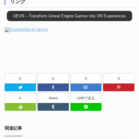
リンク
UEVR – Transform Unreal Engine Games into VR Experiences
0
0
0
0
Twitter
Facebook
はてなブッ
0
Share
LINEで送る
Feedly
Tumblr
LINEで送る
関連記事