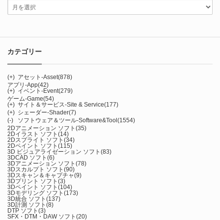
カテゴリー
(+)
アセット-Asset
(878)
アプリ-App
(42)
(+)
イベント-Event
(279)
ゲーム-Game
(54)
(+)
サイト＆サービス-Site & Service
(177)
(+)
シェーダー-Shader
(7)
(-)
ソフトウェア＆ツール-Software&Tool
(1554)
2Dアニメーション ソフト
(35)
2Dイラスト ソフト
(14)
2Dスプライト ソフト
(34)
2Dペイント ソフト
(115)
3D ビジュアライゼーション ソフト
(83)
3DCAD ソフト
(6)
3Dアニメーション ソフト
(78)
3Dスカルプト ソフト
(90)
3Dスキャン＆キャプチャ
(9)
3Dプリント ソフト
(3)
3Dペイント ソフト
(104)
3Dモデリング ソフト
(173)
3D統合 ソフト
(137)
3D計測 ソフト
(8)
DTP ソフト
(3)
SFX・DTM・DAW ソフト
(20)