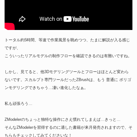
トータル約5時間、等速で作業風景を眺めつつ、たまに解説が入る感じ
ですが、
こういったリアルモデルの制作フローを確認できるのは有難いですね。
しかし、見てると、他3Dモデリングツールとフローはほとんど変わら
ないです。スカルプト専門ツールだったZBrushは、もう 普通に ポリゴ
ンモデリングできちゃう…凄い進化したなぁ。
私も頑張ろう…
ZModelerのちょっと独特な操作にさえ慣れてしまえば…きっと…
そんなZModelerを習得するのに適した書籍が来月発売されますので、そ
ちらもチェックしてみてくださいな！