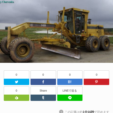
0
0
0
0
Twitter
Facebook
はてなブッ
0
Share
LINEで送る
Feedly
Tumblr
LINEで送る
この記事は約
1分16秒
で読めます