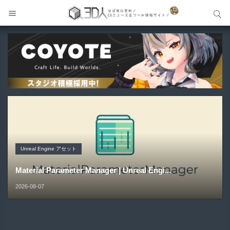
サイト内検索
サイト内検索
Blender アドオン
Unreal Engine アセット
Unreal Engine アセット
Maya プラグイン
Unreal Engine アセット
Buldozer | Blender向けリトポロジーツールセットアドオ
Pipe It | 直感的にパイプ形状を構築出来るUnreal Engine
Directive Utilities | ブループリントライブラリやエディタ
ン！
Gizmify Media Plane 2 | MP4・AVI・MKV・MOVな...
Material Parameter Manager | Unreal Engi...
5...
ス...
2026-08-09
2026-08-08
2026-08-07
2026-08-05
2026-08-03