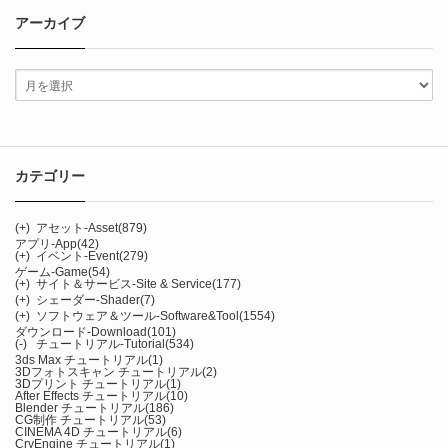
アーカイブ
カテゴリー
(+)
アセット-Asset
(879)
アプリ-App
(42)
(+)
イベント-Event
(279)
ゲーム-Game
(54)
(+)
サイト＆サービス-Site & Service
(177)
(+)
シェーダー-Shader
(7)
(+)
ソフトウェア＆ツール-Software&Tool
(1554)
ダウンロード-Download
(101)
(-)
チュートリアル-Tutorial
(534)
3ds Max チュートリアル
(1)
3Dフォトスキャン チュートリアル
(2)
3Dプリント チュートリアル
(1)
After Effects チュートリアル
(10)
Blender チュートリアル
(186)
CG制作 チュートリアル
(53)
CINEMA 4D チュートリアル
(6)
CryEngine チュートリアル
(1)