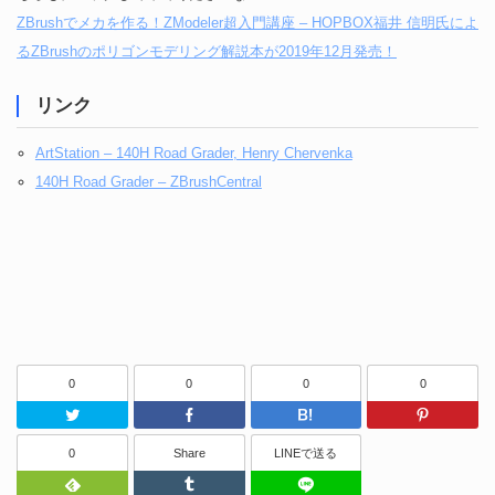
ZBrushでメカを作る！ZModeler超入門講座 – HOPBOX福井 信明氏によ
るZBrushのポリゴンモデリング解説本が2019年12月発売！
リンク
ArtStation – 140H Road Grader, Henry Chervenka
140H Road Grader – ZBrushCentral
0
0
0
0
Twitter
Facebook
はてなブッ
0
Share
LINEで送る
Feedly
Tumblr
LINEで送る