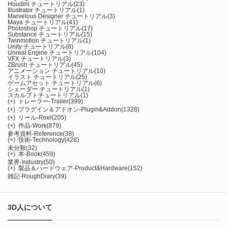
Houdini チュートリアル
(23)
Illustrator チュートリアル
(1)
Marvelous Designer チュートリアル
(3)
Maya チュートリアル
(41)
Photoshop チュートリアル
(17)
Substance チュートリアル
(15)
Twinmotion チュートリアル
(1)
Unity チュートリアル
(8)
Unreal Engine チュートリアル
(104)
VFX チュートリアル
(3)
ZBrush チュートリアル
(45)
アニメーション チュートリアル
(10)
イラスト チュートリアル
(25)
ゲームアセット チュートリアル
(6)
シェーダー チュートリアル
(1)
スカルプトチュートリアル
(1)
(+)
トレーラー-Trailer
(399)
(+)
プラグイン＆アドオン-Plugin&Addon
(1328)
(+)
リール-Reel
(205)
(+)
作品-Work
(879)
参考資料-Reference
(38)
(+)
技術-Technology
(428)
未分類
(32)
(+)
本-Book
(459)
業界-Industry
(50)
(+)
製品＆ハードウェア-Product&Hardware
(152)
雑記-RoughDiary
(39)
3D人について