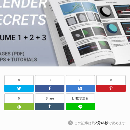
0
0
0
0
Twitter
Facebook
はてなブッ
0
Share
LINEで送る
Feedly
Tumblr
LINEで送る
この記事は約
2分46秒
で読めます