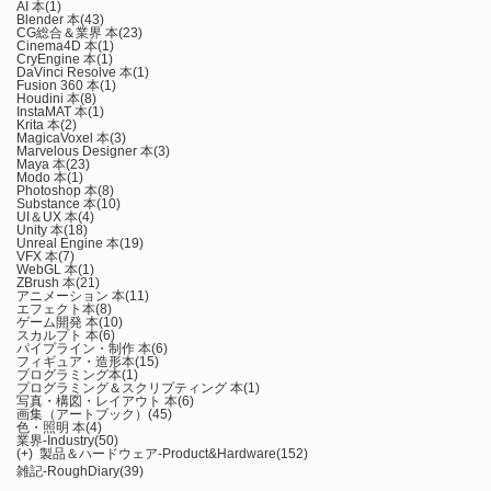
AI 本
(1)
Blender 本
(43)
CG総合＆業界 本
(23)
Cinema4D 本
(1)
CryEngine 本
(1)
DaVinci Resolve 本
(1)
Fusion 360 本
(1)
Houdini 本
(8)
InstaMAT 本
(1)
Krita 本
(2)
MagicaVoxel 本
(3)
Marvelous Designer 本
(3)
Maya 本
(23)
Modo 本
(1)
Photoshop 本
(8)
Substance 本
(10)
UI＆UX 本
(4)
Unity 本
(18)
Unreal Engine 本
(19)
VFX 本
(7)
WebGL 本
(1)
ZBrush 本
(21)
アニメーション 本
(11)
エフェクト本
(8)
ゲーム開発 本
(10)
スカルプト 本
(6)
パイプライン・制作 本
(6)
フィギュア・造形本
(15)
プログラミング本
(1)
プログラミング＆スクリプティング 本
(1)
写真・構図・レイアウト 本
(6)
画集（アートブック）
(45)
色・照明 本
(4)
業界-Industry
(50)
(+)
製品＆ハードウェア-Product&Hardware
(152)
雑記-RoughDiary
(39)