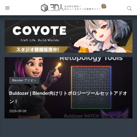
サイト内検索
サイト内検索
Blender アドオン
Unreal Engine アセット
Unreal Engine アセット
Maya プラグイン
Unreal Engine アセット
Buldozer | Blender向けリトポロジーツールセットアドオ
Pipe It | 直感的にパイプ形状を構築出来るUnreal Engine
Directive Utilities | ブループリントライブラリやエディタ
ン！
Gizmify Media Plane 2 | MP4・AVI・MKV・MOVな...
Material Parameter Manager | Unreal Engi...
5...
ス...
2026-08-09
2026-08-08
2026-08-07
2026-08-05
2026-08-03