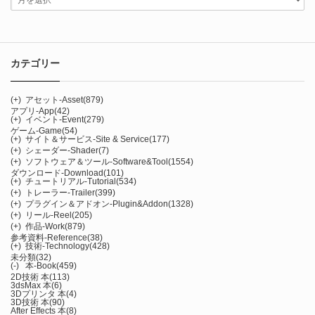
カテゴリー
(+)
アセット-Asset
(879)
アプリ-App
(42)
(+)
イベント-Event
(279)
ゲーム-Game
(54)
(+)
サイト＆サービス-Site & Service
(177)
(+)
シェーダー-Shader
(7)
(+)
ソフトウェア＆ツール-Software&Tool
(1554)
ダウンロード-Download
(101)
(+)
チュートリアル-Tutorial
(534)
(+)
トレーラー-Trailer
(399)
(+)
プラグイン＆アドオン-Plugin&Addon
(1328)
(+)
リール-Reel
(205)
(+)
作品-Work
(879)
参考資料-Reference
(38)
(+)
技術-Technology
(428)
未分類
(32)
(-)
本-Book
(459)
2D技術 本
(113)
3dsMax 本
(6)
3Dプリンタ 本
(4)
3D技術 本
(90)
After Effects 本
(8)