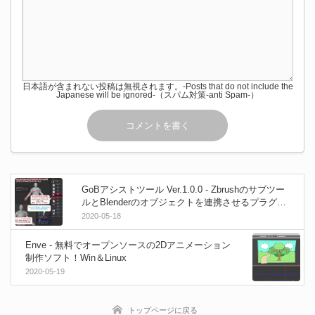
日本語が含まれない投稿は無視されます。-Posts that do not include the
Japanese will be ignored-（スパム対策-anti Spam-）
GoBアシストツール Ver.1.0.0 - Zbrushのサブツー
ルとBlenderのオブジェクトを連携させるプラグイ
ン！
2020-05-18
Enve - 無料でオープンソースの2Dアニメーション
制作ソフト！Win＆Linux
2020-05-19
トップページに戻る