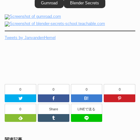
Gumroad
Blender Secrets
Tweets by JanvandenHemel
0
0
0
0
Twitter
Facebook
はてなブッ
0
Share
LINEで送る
Feedly
Tumblr
LINEで送る
関連記事