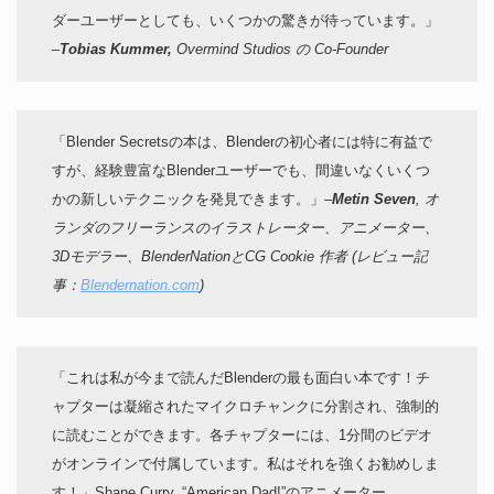
ダーユーザーとしても、いくつかの驚きが待っています。」
–
Tobias Kummer,
Overmind Studios の Co-Founder
「Blender Secretsの本は、Blenderの初心者には特に有益で
すが、経験豊富なBlenderユーザーでも、間違いなくいくつ
かの新しいテクニックを発見できます。」
–
Metin Seven
, オ
ランダのフリーランスのイラストレーター、アニメーター、
3Dモデラー、BlenderNationとCG Cookie 作者 (レビュー記
事：
Blendernation.com
)
「これは私が今まで読んだBlenderの最も面白い本です！チ
ャプターは凝縮されたマイクロチャンクに分割され、強制的
に読むことができます。各チャプターには、1分間のビデオ
がオンラインで付属しています。私はそれを強くお勧めしま
す！」Shane Curry, “American Dad!”のアニメーター