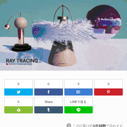
0
0
0
0
Twitter
Facebook
はてなブッ
0
Share
LINEで送る
Feedly
Tumblr
LINEで送る
この記事は約
1分38秒
で読めます