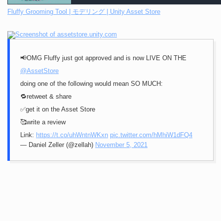
Fluffy Grooming Tool | モデリング | Unity Asset Store
📢OMG Fluffy just got approved and is now LIVE ON THE
@AssetStore
doing one of the following would mean SO MUCH:
🔁retweet & share
✅get it on the Asset Store
🥰write a review
Link:
https://t.co/uhWntnWKxn
pic.twitter.com/hMhiW1dFQ4
— Daniel Zeller (@zellah)
November 5, 2021