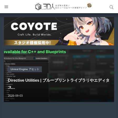
サイト内検索
サイト内検索
Unreal Engine アセット
Unreal Engine アセット
Unity 本
アセット-Asset
Blender アドオン
Pipe It | 直感的にパイプ形状を構築出来るUnreal Engine
Directive Utilities | ブループリントライブラリやエディタ
Unityエフェクトレシピブック パーツを組み合わせて作れ
SiroinoSotai | 完全無料＆CC0 で商用利用OKなVRChat
Bioform | 現役臨床医の3DCGアーティストが実際の解剖
5...
ス...
る | ktk.kum...
向け...
学に基づいて構築...
2026-08-05
2026-08-03
2026-08-03
2026-08-02
2026-08-01