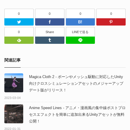
0
0
0
0
Twitter
Facebook
はてなブッ
0
Share
LINEで送る
Feedly
Tumblr
LINEで送る
関連記事
Magica Cloth 2 - ボーンやメッシュ駆動に対応したUnity
向けクロスシミュレーションアセットのメジャーアップ
デート版がリリース！
2023-03-04
Anime Speed Lines - アニメ・漫画風の集中線ポストプロ
セスエフェクトを簡単に追加出来るUnityアセットが無料
公開！
2022-01-31