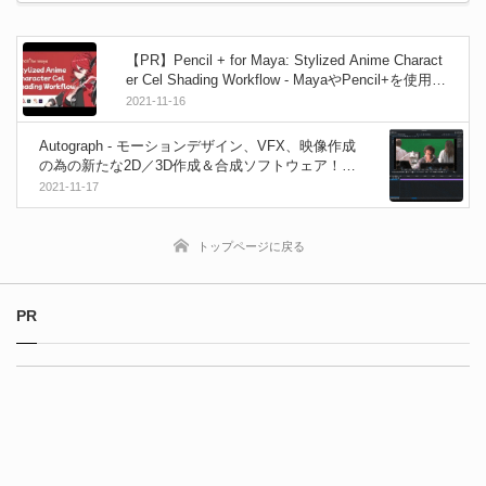
【PR】Pencil + for Maya: Stylized Anime Charact
er Cel Shading Workflow - MayaやPencil+を使用し
アニメ風キャラを構築するチュートリアル！「WI
2021-11-16
NGFOX」にて取り扱い開始！
Autograph - モーションデザイン、VFX、映像作成
の為の新たな2D／3D作成＆合成ソフトウェア！20
22年第2四半期に登場予定！
2021-11-17
トップページに戻る
PR