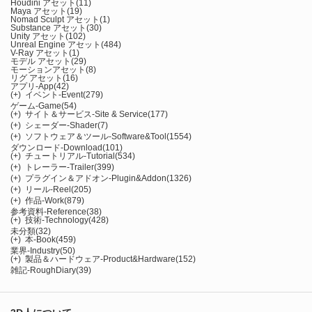
Houdini アセット
(11)
Maya アセット
(19)
Nomad Sculpt アセット
(1)
Substance アセット
(30)
Unity アセット
(102)
Unreal Engine アセット
(484)
V-Ray アセット
(1)
モデル アセット
(29)
モーションアセット
(8)
リグ アセット
(16)
アプリ-App
(42)
(+)
イベント-Event
(279)
ゲーム-Game
(54)
(+)
サイト＆サービス-Site & Service
(177)
(+)
シェーダー-Shader
(7)
(+)
ソフトウェア＆ツール-Software&Tool
(1554)
ダウンロード-Download
(101)
(+)
チュートリアル-Tutorial
(534)
(+)
トレーラー-Trailer
(399)
(+)
プラグイン＆アドオン-Plugin&Addon
(1326)
(+)
リール-Reel
(205)
(+)
作品-Work
(879)
参考資料-Reference
(38)
(+)
技術-Technology
(428)
未分類
(32)
(+)
本-Book
(459)
業界-Industry
(50)
(+)
製品＆ハードウェア-Product&Hardware
(152)
雑記-RoughDiary
(39)