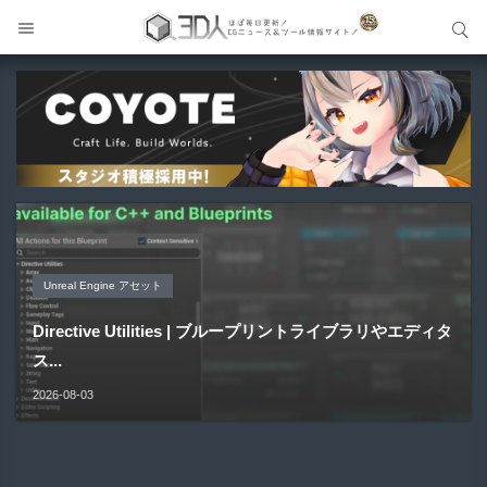
サイト内検索
サイト内検索
Unreal Engine アセット
Unreal Engine アセット
Unity 本
アセット-Asset
Blender アドオン
Pipe It | 直感的にパイプ形状を構築出来るUnreal Engine
Directive Utilities | ブループリントライブラリやエディタ
Unityエフェクトレシピブック パーツを組み合わせて作れ
SiroinoSotai | 完全無料＆CC0 で商用利用OKなVRChat
Bioform | 現役臨床医の3DCGアーティストが実際の解剖
5...
ス...
る | ktk.kum...
向け...
学に基づいて構築...
2026-08-05
2026-08-03
2026-08-03
2026-08-02
2026-08-01