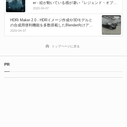
er - 絵が動いている感が凄い『レジェンド・オブ・
ルーンテラ』ローンチトレーラー！
2020-04-07
HDRi Maker 2.0 - HDRイメージ作成や3Dモデルと
の合成用便利機能を多数搭載したBlender向けアド
オン！新バージョンがリリース！
2020-04-07
トップページに戻る
PR