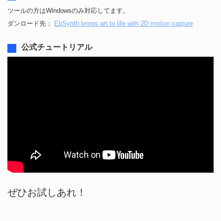
ツールの方はWindowsのみ対応してます。
ダンロード先：
EbSynth brings art to life with 2D motion capture
公式チュートリアル
ぜひお試しあれ！