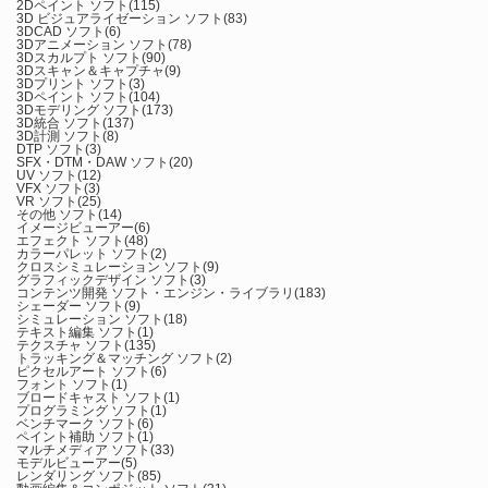
2Dペイント ソフト
(115)
3D ビジュアライゼーション ソフト
(83)
3DCAD ソフト
(6)
3Dアニメーション ソフト
(78)
3Dスカルプト ソフト
(90)
3Dスキャン＆キャプチャ
(9)
3Dプリント ソフト
(3)
3Dペイント ソフト
(104)
3Dモデリング ソフト
(173)
3D統合 ソフト
(137)
3D計測 ソフト
(8)
DTP ソフト
(3)
SFX・DTM・DAW ソフト
(20)
UV ソフト
(12)
VFX ソフト
(3)
VR ソフト
(25)
その他 ソフト
(14)
イメージビューアー
(6)
エフェクト ソフト
(48)
カラーパレット ソフト
(2)
クロスシミュレーション ソフト
(9)
グラフィックデザイン ソフト
(3)
コンテンツ開発 ソフト・エンジン・ライブラリ
(183)
シェーダー ソフト
(9)
シミュレーション ソフト
(18)
テキスト編集 ソフト
(1)
テクスチャ ソフト
(135)
トラッキング＆マッチング ソフト
(2)
ピクセルアート ソフト
(6)
フォント ソフト
(1)
ブロードキャスト ソフト
(1)
プログラミング ソフト
(1)
ベンチマーク ソフト
(6)
ペイント補助 ソフト
(1)
マルチメディア ソフト
(33)
モデルビューアー
(5)
レンダリング ソフト
(85)