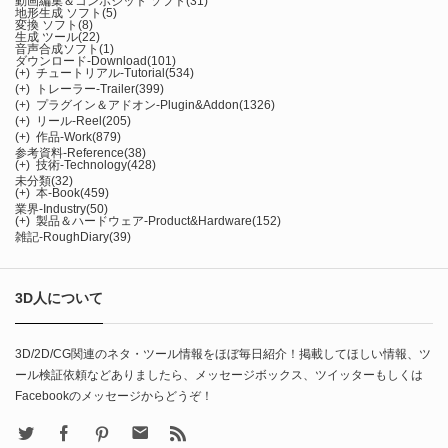
動画編集＆コンポジット ソフト
(31)
地形生成 ソフト
(5)
変換 ソフト
(8)
生成 ツール
(22)
音声合成ソフト
(1)
ダウンロード-Download
(101)
(+)
チュートリアル-Tutorial
(534)
(+)
トレーラー-Trailer
(399)
(+)
プラグイン＆アドオン-Plugin&Addon
(1326)
(+)
リール-Reel
(205)
(+)
作品-Work
(879)
参考資料-Reference
(38)
(+)
技術-Technology
(428)
未分類
(32)
(+)
本-Book
(459)
業界-Industry
(50)
(+)
製品＆ハードウェア-Product&Hardware
(152)
雑記-RoughDiary
(39)
3D人について
3D/2D/CG関連のネタ・ツール情報をほぼ毎日紹介！掲載してほしい情報、ツ
ール検証依頼などありましたら、メッセージボックス、ツイッターもしくは
Facebookのメッセージからどうぞ！
X
Facebook
Pinterest
Contact
rss