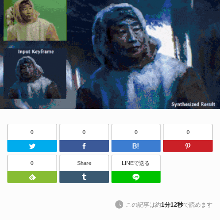
0
0
0
0
Twitter
Facebook
はてなブッ
0
Share
LINEで送る
Feedly
Tumblr
LINEで送る
この記事は約
1分12秒
で読めます