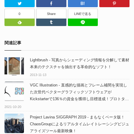
Twitter
Facebook
はてなブッ
0
Share
LINEで送る
Feedly
Tumblr
LINEで送る
関連記事
Lightbrush - 写真からシェーディング情報を分解して素材
本来のテクスチャを抽出する革命的なソフト！
2013-11-13
VGC Illustration - 直感的な描画とフレーム補間を実現し
た次世代ベクターグラフィックソフトウェアが
Kickstarterで136％の資金を獲得し目標達成！プロトタイ
プ版「VPaint」も引き続き無償公開中！
2021-10-20
Project Lavina SIGGRAPH 2019 - まもなくベータ版！
ChaosGroupによるリアルタイムレイトレーシングビジュ
アライズツール最新映像！