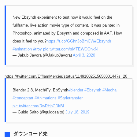
New Ebsynth experiment to test how it would feel on the
fullframe, live action movie type of content. It was painted in
Photoshop, animated by Ebsynth and composed in AAF. How
does it feel to you?
https://t.co/GGhnJoBmCW
#Ebsynth
#animation
#troy
pic.twitter.com/sMTEWOOnkN
— Jakub Javora (@JakubJavora)
April 3, 2020
https://twitter.com/EfflamMercier/status/1149160251565830144?s=20
Blender 2.8, Mech/Fy, EbSynth
#blender
#Ebsynth
#Mecha
#conceptart
#Animations
#Styletransfer
pic.twitter.com/RwRHpCDkBI
— Guido Salto (@guidosalto)
July 18, 2019
ダウンロード先