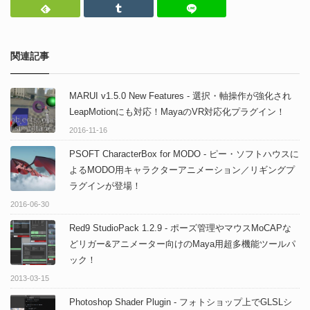
Feedly
Tumblr
LINEで送る
関連記事
MARUI v1.5.0 New Features - 選択・軸操作が強化され
LeapMotionにも対応！MayaのVR対応化プラグイン！
2016-11-16
PSOFT CharacterBox for MODO - ピー・ソフトハウスに
よるMODO用キャラクターアニメーション／リギングプ
ラグインが登場！
2016-06-30
Red9 StudioPack 1.2.9 - ポーズ管理やマウスMoCAPな
どリガー&アニメーター向けのMaya用超多機能ツールパ
ック！
2013-03-15
Photoshop Shader Plugin - フォトショップ上でGLSLシ