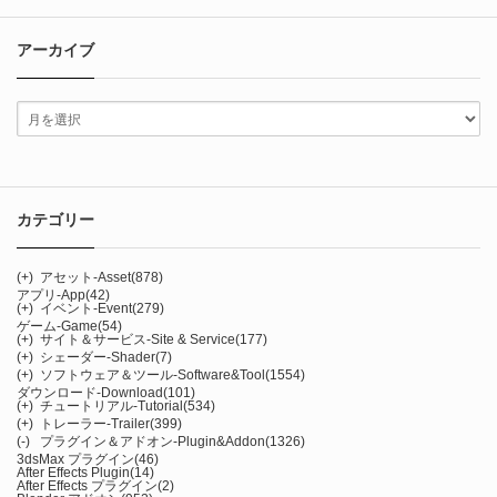
アーカイブ
カテゴリー
(+)
アセット-Asset
(878)
アプリ-App
(42)
(+)
イベント-Event
(279)
ゲーム-Game
(54)
(+)
サイト＆サービス-Site & Service
(177)
(+)
シェーダー-Shader
(7)
(+)
ソフトウェア＆ツール-Software&Tool
(1554)
ダウンロード-Download
(101)
(+)
チュートリアル-Tutorial
(534)
(+)
トレーラー-Trailer
(399)
(-)
プラグイン＆アドオン-Plugin&Addon
(1326)
3dsMax プラグイン
(46)
After Effects Plugin
(14)
After Effects プラグイン
(2)