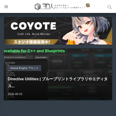
サイト内検索
サイト内検索
Unreal Engine アセット
Unreal Engine アセット
Unity 本
アセット-Asset
Blender アドオン
Pipe It | 直感的にパイプ形状を構築出来るUnreal Engine
Directive Utilities | ブループリントライブラリやエディタ
Unityエフェクトレシピブック パーツを組み合わせて作れ
SiroinoSotai | 完全無料＆CC0 で商用利用OKなVRChat
Bioform | 現役臨床医の3DCGアーティストが実際の解剖
5...
ス...
る | ktk.kum...
向け...
学に基づいて構築...
2026-08-05
2026-08-03
2026-08-03
2026-08-02
2026-08-01