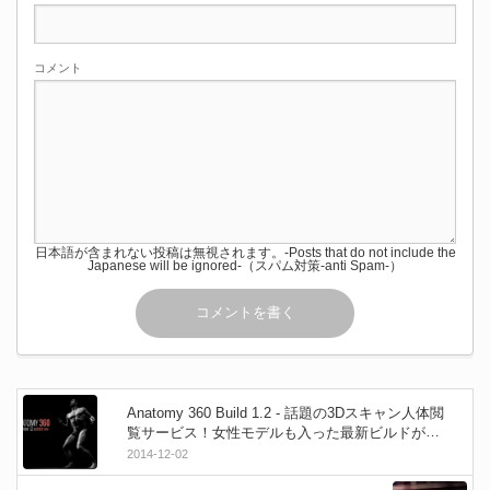
コメント
日本語が含まれない投稿は無視されます。-Posts that do not include the
Japanese will be ignored-（スパム対策-anti Spam-）
Anatomy 360 Build 1.2 - 話題の3Dスキャン人体閲
覧サービス！女性モデルも入った最新ビルドが体
験可能！※裸注意
2014-12-02