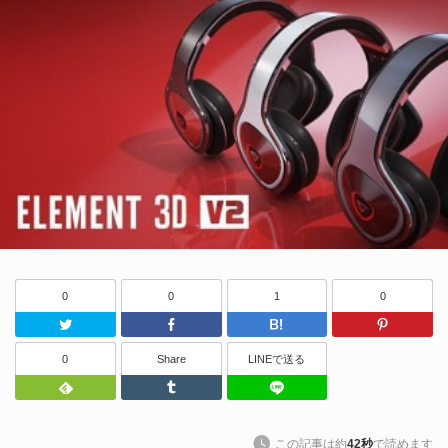
0
0
1
0
Twitter
Facebook
はてなブッ
0
Share
LINEで送る
Feedly
Tumblr
LINEで送る
この記事は約
42秒
で読めます