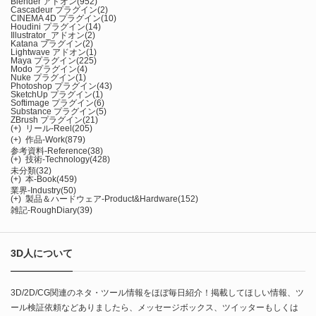
Blender アドオン
(952)
Cascadeur プラグイン
(2)
CINEMA 4D プラグイン
(10)
Houdini プラグイン
(14)
Illustrator_アドオン
(2)
Katana プラグイン
(2)
Lightwave アドオン
(1)
Maya プラグイン
(225)
Modo プラグイン
(4)
Nuke プラグイン
(1)
Photoshop プラグイン
(43)
SketchUp プラグイン
(1)
Softimage プラグイン
(6)
Substance プラグイン
(5)
ZBrush プラグイン
(21)
(+)
リール-Reel
(205)
(+)
作品-Work
(879)
参考資料-Reference
(38)
(+)
技術-Technology
(428)
未分類
(32)
(+)
本-Book
(459)
業界-Industry
(50)
(+)
製品＆ハードウェア-Product&Hardware
(152)
雑記-RoughDiary
(39)
3D人について
3D/2D/CG関連のネタ・ツール情報をほぼ毎日紹介！掲載してほしい情報、ツ
ール検証依頼などありましたら、メッセージボックス、ツイッターもしくは