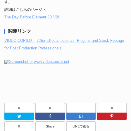
す。
詳細はこちらのページヘ
The Day Before Element 3D V2!
関連リンク
VIDEO COPILOT | After Effects Tutorials, Plug-ins and Stock Footage
for Post Production Professionals
0
0
1
0
Twitter
Facebook
はてなブッ
0
Share
LINEで送る