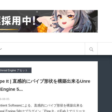
サイト内検索
オン
Unreal Engine アセット
ipe It | 直感的にパイプ形状を構築出来るUnre
 Engine 5...
6-08-05
entient Softwareによる、直感的にパイプ形状を構築出来る
real Engine 5向けプラグイン「Pipe It」がFab上でリリースさ