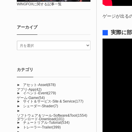
WINGFOXに関する記事一覧
ゲージが出る
アーカイブ
実際に部
カテゴリ
►
アセット-Asset
(878)
アプリ-App
(42)
►
イベント-Event
(279)
ゲーム-Game
(54)
►
サイト＆サービス-Site & Service
(177)
►
シェーダー-Shader
(7)
►
ソフトウェア＆ツール-Software&Tool
(1554)
ダウンロード-Download
(101)
►
チュートリアル-Tutorial
(534)
►
トレーラー-Trailer
(399)
►