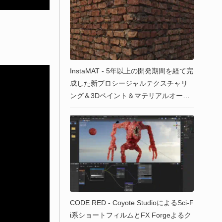
InstaMAT - 5年以上の開発期間を経て完
成した新プロシージャルテクスチャリ
ング＆3Dペイント＆マテリアルオーサ
リングツール！2024年1月24日にリリ
ース予定！年間収益10万ドル以下の個
人や企業は無料のライセンスあり（商
用OK）！
CODE RED - Coyote StudioによるSci-F
i系ショートフィルムとFX Forgeよるク