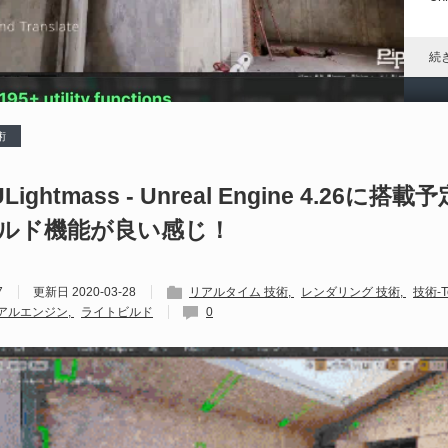
れ
続
術
D
や
Lightmass - Unreal Engine 4.26に搭
ルド機能が良い感じ！
202
Un
ブ
7
更新日
2020-03-28
リアルタイム 技術
レンダリング 技術
技術-Te
スの
アルエンジン
ライトビルド
0
れ
続
U