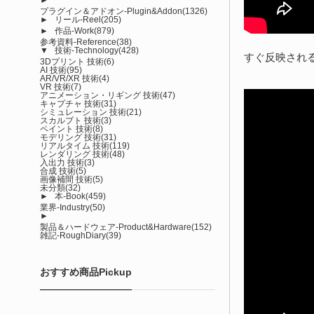
プラグイン＆アドオン-Plugin&Addon
(1326)
►
リール-Reel
(205)
►
作品-Work
(879)
参考資料-Reference
(38)
▼
技術-Technology
(428)
すぐ反映され
3Dプリント 技術
(6)
AI 技術
(95)
AR/VR/XR 技術
(4)
VR 技術
(7)
アニメーション・リギング 技術
(47)
キャプチャ 技術
(31)
シミュレーション 技術
(21)
スカルプト 技術
(3)
ペイント 技術
(8)
モデリング 技術
(31)
リアルタイム 技術
(119)
レンダリング 技術
(48)
入出力 技術
(3)
合成 技術
(5)
画像補間 技術
(5)
未分類
(32)
►
本-Book
(459)
業界-Industry
(50)
►
製品＆ハードウェア-Product&Hardware
(152)
雑記-RoughDiary
(39)
おすすめ商品Pickup