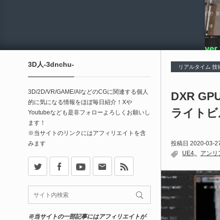
3D人-3dnchu-
リアルタイム 技
3D/2D/VR/GAME/AIなどのCGに関連する個人
DXR GPU
的に気になる情報をほぼ毎日紹介！Xや
ライトビ
Youtubeなども是非フォローよろしくお願いし
ます！
※当サイトのリンクにはアフィリエイトを含
みます
投稿日
2020-03-2
UE4
アンリ
X
Facebook
Youtube
Contact
rss
※当サイトの一部記事にはアフィリエイトが