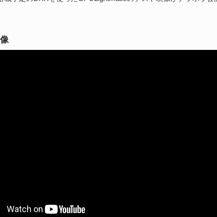
続
像
B
実
202
医師
る、
Bi
続