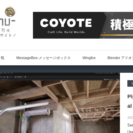
一覧
MessageBox-メッセージボックス
Wingfox
Blender アド
P
al
202
S
Un