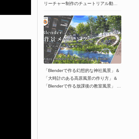
リーチャー制作のチュートリアル動画
が公開！
「Blenderで作る幻想的な神社風景」＆
「大時計のある高原風景の作り方」＆
「Blenderで作る放課後の教室風景」 |
背景イラストレーター カミワダ テル氏
が Blenderを使用した解説付き背景メイ
キング動画を公開中！