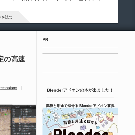
ました！
きを読む
Unreal Engine アセット
PR
irective Utilities | ブループリントライブラリ
エディタス...
載予定の高速
6-08-03
real Directiveによる「Directive Utilities」はブループリントライ
ラリやエディタスクリプト API の機能不足を補うオープンソー
chnology
Blenderアドオンの本が出ました！
 Unreal Engine プラグインです。FabとGithub上で無料公開さ
ています！
きを読む
職種と用途で探せる Blenderアドオン事典
Unity 本
nityエフェクトレシピブック パーツを組み合