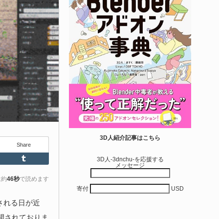
せて作れる | ktk.kum...
6-08-03
k.kumamoto氏によるUnity向けエフェクト教本「Unityエフェク
レシピブック パーツを組み合わせて作れる」が2026年7月13日
翔泳社から発売されています！
きを読む
アセット-Asset
iroinoSotai | 完全無料＆CC0 で商用利用OK
3D人紹介記事はこちら
Share
VRChat向け...
Feedly
Tumblr
3D人-3dnchu-を応援する
メッセージ
6-08-02
バターモデラーの しろいの氏（@SiroinoWorks）が以前から進
は約
46秒
で読めます
寄付
USD
共有を行っていた素体モデル「SironoSotai」をリリースしまし
！
される日が近
公開されておりま