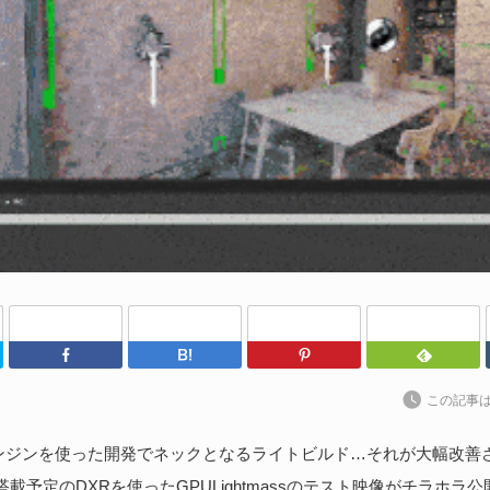
わ
202
kt
ト
に
続
S
な
Twitter
Facebook
はてなブックマーク
Pinterest
202
ア
この記事
捗
た
ンジンを使った開発でネックとなるライトビルド…それが大幅改善
に搭載予定のDXRを使ったGPULightmassのテスト映像がチラホラ