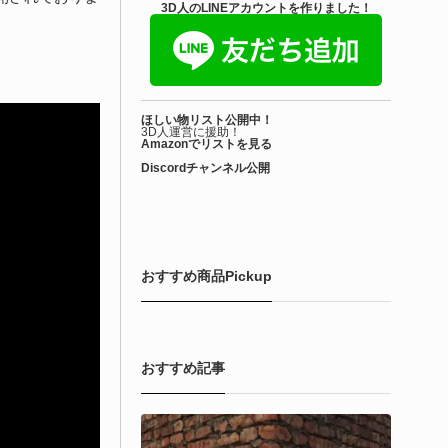
きを読む
3D人のLINEアカウントを作りました！
Blender アドオン
ioform | 現役臨床医の3DCGアーティストが
ほしい物リスト公開中！
際の解剖学に基づいて構築...
3D人運営に援助！
Amazonでリストを見る
Discordチャンネル公開
6-08-01
で3DアーティストのLimitless Creative（Hamza Meo氏）によ
生物学的Blenderマテリアルアセット「Bioform - Procedural
ological Materials」がリリースされました！
おすすめ商品Pickup
きを読む
おすすめ記事