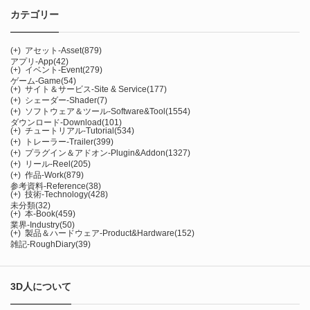
カテゴリー
(+)
アセット-Asset
(879)
アプリ-App
(42)
(+)
イベント-Event
(279)
ゲーム-Game
(54)
(+)
サイト＆サービス-Site & Service
(177)
(+)
シェーダー-Shader
(7)
(+)
ソフトウェア＆ツール-Software&Tool
(1554)
ダウンロード-Download
(101)
(+)
チュートリアル-Tutorial
(534)
(+)
トレーラー-Trailer
(399)
(+)
プラグイン＆アドオン-Plugin&Addon
(1327)
(+)
リール-Reel
(205)
(+)
作品-Work
(879)
参考資料-Reference
(38)
(+)
技術-Technology
(428)
未分類
(32)
(+)
本-Book
(459)
業界-Industry
(50)
(+)
製品＆ハードウェア-Product&Hardware
(152)
雑記-RoughDiary
(39)
3D人について