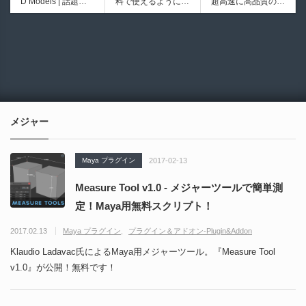
D Models | 話題の
料で使えるようにな
超高速に高品質のク
初のデスクトップ型
ブループリントライ
ゲーム『NTE（Nev
ったのか──3D-CA
ワッドポリゴンでリ
フルカラー3D＆UV
ブラリやエディタス
6932
6017
erness to Evernes
D民主化の40年史 |
メッシュ可能なオー
統合型プリンターが
クリプト API の機
s）』のキャラクタ
3D-CADはなぜ0円
プンソースツール！
登場！
能不足を補う無料＆
ー3Dモデルが公式
で使える時代になっ
MITライセンスとな
オープンソースのU
から無料配布中！M
たのか？ CAD民主
り正式バージョンが
nreal Engine 5プラ
MD（PMX）形式！
化の歴史を振り返る
公開！
グイン！
How I Built a Duelin
Blender Buddy | AP
動画をFabSceneが
g Retractable Light
Iキー不要！Llama.c
公開！
saber V4 | 決闘も可
ppを採用し完全に
メジャー
能な伸縮式ライトセ
ローカル動作！Ble
ーバーの開発メイキ
nderのドキュメン
ング映像！
トを網羅したBlend
Maya プラグイン
2017-02-13
er向けAIエージェン
ト！無料公開！ by
Measure Tool v1.0 - メジャーツールで簡単測
CGMatter
定！Maya用無料スクリプト！
2017.02.13
Maya プラグイン
プラグイン＆アドオン-Plugin&Addon
Klaudio Ladavac氏によるMaya用メジャーツール。『Measure Tool
v1.0』が公開！無料です！