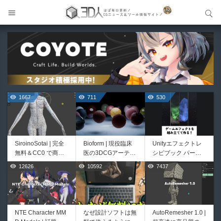
サイト内検索
サイト内検索
1667
711
530
SiroinoSotai | 完全
Bioform | 現役臨床
Unityエフェクトレ
無料＆CC0 で商用
医の3DCGアーティ
シピブック パーツ
利用OKなVRChat向
ストが実際の解剖学
を組み合わせて作れ
12626
10592
7437
444
426
け共通素体3Dモデ
に基づいて構築した
る | ktk.kumamoto氏
ルが正式リリース！
プロシージャルな生
によるUnity向けエ
程よいポリ数＆トポ
物学的Blenderマテ
フェクト教本が202
ロジーにも注目！
リアルアセットアド
6年7月13日に発
オン！無料お試し版
売！
NTE Character MM
なぜ設計ソフトは無
AutoRemesher 1.0 |
HeyGears G1 | 世界
Directive Utilities |
もあるよ！