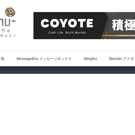
一覧
MessageBox-メッセージボックス
Wingfox
Blender アド