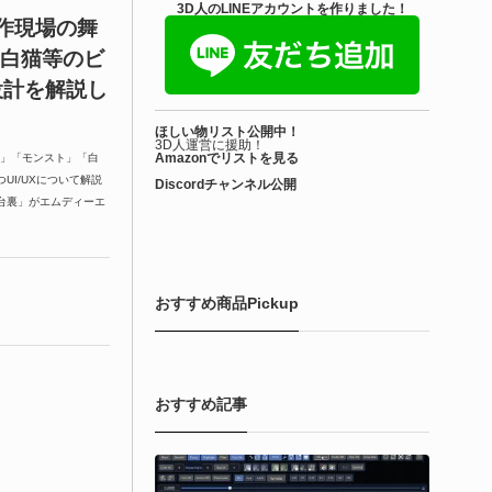
3D人のLINEアカウントを作りました！
制作現場の舞
ト、白猫等のビ
設計を解説し
ほしい物リスト公開中！
3D人運営に援助！
Amazonでリストを見る
ア」「モンスト」「白
I/UXについて解説
Discordチャンネル公開
舞台裏」がエムディーエ
おすすめ商品Pickup
おすすめ記事