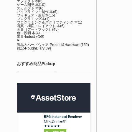
エフェクト本
(8)
ゲーム開発 本
(10)
スカルプト 本
(6)
パイプライン・制作 本
(6)
フィギュア・造形本
(15)
プログラミング本
(1)
プログラミング＆スクリプティング 本
(1)
写真・構図・レイアウト 本
(6)
画集（アートブック）
(45)
色・照明 本
(4)
業界-Industry
(50)
►
製品＆ハードウェア-Product&Hardware
(152)
雑記-RoughDiary
(39)
おすすめ商品Pickup