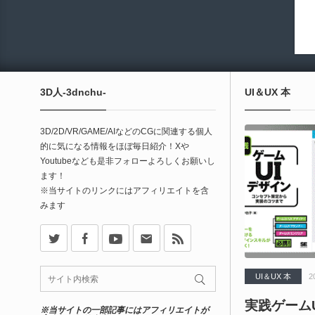
3D人-3dnchu-
UI＆UX 本
3D/2D/VR/GAME/AIなどのCGに関連する個人
的に気になる情報をほぼ毎日紹介！Xや
Youtubeなども是非フォローよろしくお願いし
ます！
※当サイトのリンクにはアフィリエイトを含
みます
X
Facebook
Youtube
Contact
rss
UI＆UX 本
2
実践ゲーム
※当サイトの一部記事にはアフィリエイトが