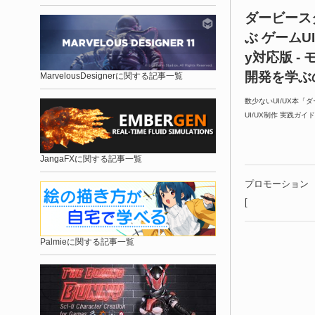
ダービース
ぶ ゲームUI
y対応版 -
開発を学ぶ
MarvelousDesignerに関する記事一覧
数少ないUI/UX本「
UI/UX制作 実践ガイ
JangaFXに関する記事一覧
プロモーション
[
Palmieに関する記事一覧