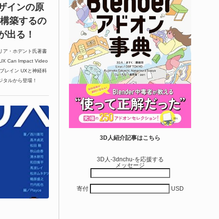
ザインの原
う構築するの
が出る！
リア・ホデント氏著書
UX Can Impact Video
ズブレイン UXと神経科
ジタルから登場！
3D人紹介記事はこちら
3D人-3dnchu-を応援する
メッセージ
寄付
USD