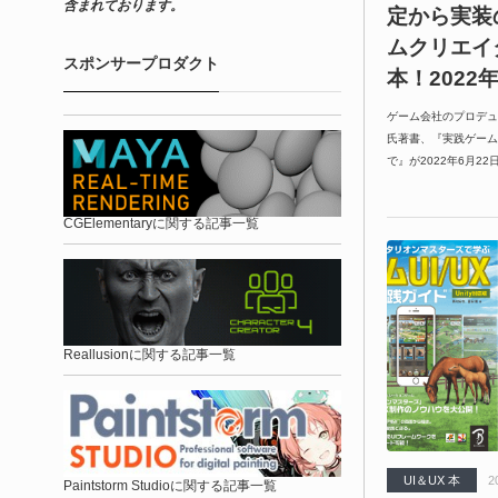
含まれております。
定から実装
ムクリエイ
スポンサープロダクト
本！2022
ゲーム会社のプロデュ
氏著書、『実践ゲーム
で』が2022年6月2
CGElementaryに関する記事一覧
Reallusionに関する記事一覧
UI＆UX 本
2
Paintstorm Studioに関する記事一覧