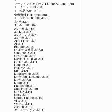
プラグイン＆アドオン-Plugin&Addon
(1328)
►
リール-Reel
(205)
►
作品-Work
(879)
参考資料-Reference
(38)
►
技術-Technology
(428)
未分類
(32)
▼
本-Book
(459)
2D技術 本
(113)
3dsMax 本
(6)
3Dプリンタ 本
(4)
3D技術 本
(90)
After Effects 本
(8)
AI 本
(1)
Blender 本
(43)
CG総合＆業界 本
(23)
Cinema4D 本
(1)
CryEngine 本
(1)
DaVinci Resolve 本
(1)
Fusion 360 本
(1)
Houdini 本
(8)
InstaMAT 本
(1)
Krita 本
(2)
MagicaVoxel 本
(3)
Marvelous Designer 本
(3)
Maya 本
(23)
Modo 本
(1)
Photoshop 本
(8)
Substance 本
(10)
UI＆UX 本
(4)
Unity 本
(18)
Unreal Engine 本
(19)
VFX 本
(7)
WebGL 本
(1)
ZBrush 本
(21)
アニメーション 本
(11)