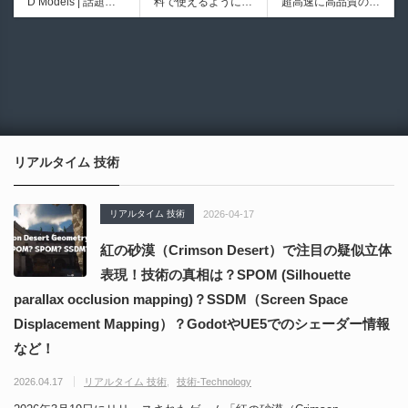
D Models | 話題の
料で使えるようにな
超高速に高品質のク
シピブック パーツ
ブループリントライ
ゲーム『NTE（Nev
ったのか──3D-CA
ワッドポリゴンでリ
を組み合わせて作れ
ブラリやエディタス
6930
6013
erness to Evernes
D民主化の40年史 |
メッシュ可能なオー
る | ktk.kumamoto氏
クリプト API の機
s）』のキャラクタ
3D-CADはなぜ0円
プンソースツール！
によるUnity向けエ
能不足を補う無料＆
ー3Dモデルが公式
で使える時代になっ
MITライセンスとな
フェクト教本が202
オープンソースのU
から無料配布中！M
たのか？ CAD民主
り正式バージョンが
6年7月13日に発
nreal Engine 5プラ
MD（PMX）形式！
化の歴史を振り返る
公開！
売！
グイン！
How I Built a Duelin
Blender Buddy | AP
動画をFabSceneが
g Retractable Light
Iキー不要！Llama.c
公開！
saber V4 | 決闘も可
ppを採用し完全に
リアルタイム 技術
能な伸縮式ライトセ
ローカル動作！Ble
ーバーの開発メイキ
nderのドキュメン
ング映像！
トを網羅したBlend
リアルタイム 技術
2026-04-17
er向けAIエージェン
ト！無料公開！ by
紅の砂漠（Crimson Desert）で注目の疑似立体
CGMatter
表現！技術の真相は？SPOM (Silhouette
parallax occlusion mapping)？SSDM（Screen Space
Displacement Mapping）？GodotやUE5でのシェーダー情報
など！
2026.04.17
リアルタイム 技術
技術-Technology