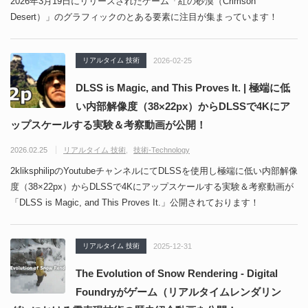
2026年3月19日にリリースされたゲーム「紅の砂漠（Crimson
Desert）」のグラフィックのとある要素に注目が集まっています！
リアルタイム 技術
2026-02-25
DLSS is Magic, and This Proves It. | 極端に低
い内部解像度（38×22px）からDLSSで4Kにア
ップスケールする実験＆考察動画が公開！
2026.02.25
リアルタイム 技術
技術-Technology
2kliksphilipのYoutubeチャンネルにてDLSSを使用し極端に低い内部解像
度（38×22px）からDLSSで4Kにアップスケールする実験＆考察動画が
「DLSS is Magic, and This Proves It.」公開されております！
リアルタイム 技術
2025-12-31
The Evolution of Snow Rendering - Digital
Foundryがゲーム（リアルタイムレンダリン