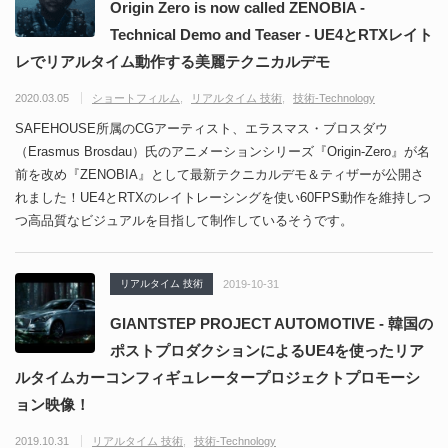
Origin Zero is now called ZENOBIA -
Technical Demo and Teaser - UE4とRTXレイト
レでリアルタイム動作する美麗テクニカルデモ
2020.03.05
ショートフィルム
リアルタイム 技術
技術-Technology
SAFEHOUSE所属のCGアーティスト、エラスマス・ブロスダウ
（Erasmus Brosdau）氏のアニメーションシリーズ『Origin-Zero』が名
前を改め『ZENOBIA』として最新テクニカルデモ＆ティザーが公開さ
れました！UE4とRTXのレイトレーシングを使い60FPS動作を維持しつ
つ高品質なビジュアルを目指して制作しているそうです。
リアルタイム 技術
2019-10-31
GIANTSTEP PROJECT AUTOMOTIVE - 韓国の
ポストプロダクションによるUE4を使ったリア
ルタイムカーコンフィギュレータープロジェクトプロモーシ
ョン映像！
2019.10.31
リアルタイム 技術
技術-Technology