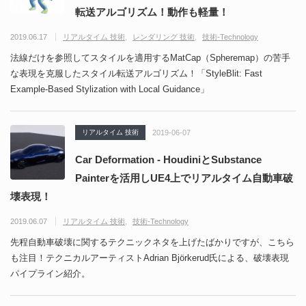
転送アルゴリズム！動作も軽量！
2019.06.17
リアルタイム 技術
レンダリング 技術
技術-Technology
法線だけを参照してスタイルを適用するMatCap（Spheremap）の苦手
な表現を克服したスタイル転送アルゴリズム！「StyleBlit: Fast
Example-Based Stylization with Local Guidance」
リアルタイム 技術
2019-06-07
Car Deformation - HoudiniとSubstance
Painterを活用しUE4上でリアルタイム自動車破
壊表現！
2019.06.07
リアルタイム 技術
技術-Technology
先程自動車破壊に関するテクニックネタを上げたばかりですが、こちら
も注目！テクニカルアーティストAdrian Björkerud氏による、破壊表現
パイプライン紹介。