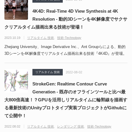
4K4D: Real-Time 4D View Synthesis at 4K
Resolution - 動的3Dシーンを4K解像度でサクサ
クリアルタイム描画出来る技術が登場！
2023.10.19
リアルタイム 技術
技術-Technology
Zhejiang University、Image Derivative Inc.、Ant Groupらによる、動的
3Dシーンを4K解像度でリアルタイム描画出来る技術『4K4D』が登場。
リアルタイム 技術
2022-08-02
StrokeGen: Realtime Contour Curve
Generation - 既存のオフラインツールと比べ最
大800倍高速！？GPUを活用しリアルタイムに輪郭線を描画す
る最新技術のUnityプロトタイプ実装プロジェクトがGithubに
て公開中！
2022.08.02
リアルタイム 技術
レンダリング 技術
技術-Technology