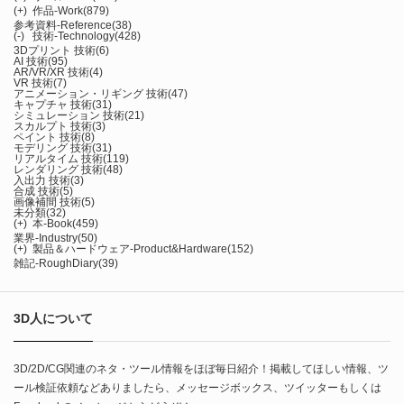
(+)
作品-Work
(879)
参考資料-Reference
(38)
(-)
技術-Technology
(428)
3Dプリント 技術
(6)
AI 技術
(95)
AR/VR/XR 技術
(4)
VR 技術
(7)
アニメーション・リギング 技術
(47)
キャプチャ 技術
(31)
シミュレーション 技術
(21)
スカルプト 技術
(3)
ペイント 技術
(8)
モデリング 技術
(31)
リアルタイム 技術
(119)
レンダリング 技術
(48)
入出力 技術
(3)
合成 技術
(5)
画像補間 技術
(5)
未分類
(32)
(+)
本-Book
(459)
業界-Industry
(50)
(+)
製品＆ハードウェア-Product&Hardware
(152)
雑記-RoughDiary
(39)
3D人について
3D/2D/CG関連のネタ・ツール情報をほぼ毎日紹介！掲載してほしい情報、ツ
ール検証依頼などありましたら、メッセージボックス、ツイッターもしくは