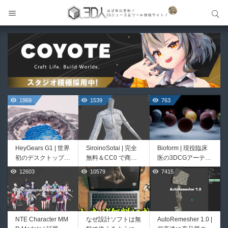
サイト内検索
サイト内検索
1869
1539
763
HeyGears G1 | 世界
SiroinoSotai | 完全
Bioform | 現役臨床
初のデスクトップ型
無料＆CC0 で商用
医の3DCGアーティ
フルカラー3D＆UV
利用OKなVRChat向
ストが実際の解剖学
12603
10579
7415
499
400
統合型プリンターが
け共通素体3Dモデ
に基づいて構築した
登場！
ルが正式リリース！
プロシージャルな生
程よいポリ数＆トポ
物学的Blenderマテ
ロジーにも注目！
リアルアセットアド
オン！無料お試し版
NTE Character MM
なぜ設計ソフトは無
AutoRemesher 1.0 |
Unityエフェクトレ
Directive Utilities |
もあるよ！