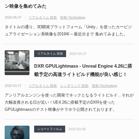
ン映像を集めてみた
2020.05.07
リアルタイム 技術
技術-Technology
タイトルの通り、3D開発プラットフォーム「Unity」を使ったカービジ
ュアライゼーション系映像を2019年～最近分まで 集めてみました。
リアルタイム 技術
2020-03-27
DXR GPULightmass - Unreal Engine 4.26に搭
載予定の高速ライトビルド機能が良い感じ！
2020.03.27
リアルタイム 技術
レンダリング 技術
技術-Technology
アンリアルエンジンを使った開発でネックとなるライトビルド…それが
大幅改善される日が近い！UE4.26に搭載予定のDXRを使った
GPULightmassのテスト映像がチラホラ公開されております。
ショートフィルム
2020-03-05