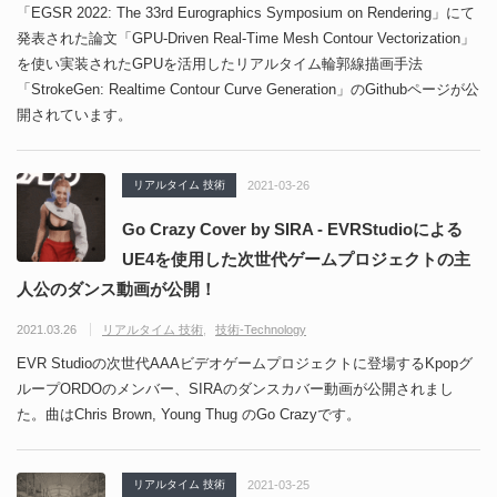
「EGSR 2022: The 33rd Eurographics Symposium on Rendering」にて
発表された論文「GPU-Driven Real-Time Mesh Contour Vectorization」
を使い実装されたGPUを活用したリアルタイム輪郭線描画手法
「StrokeGen: Realtime Contour Curve Generation」のGithubページが公
開されています。
リアルタイム 技術
2021-03-26
Go Crazy Cover by SIRA - EVRStudioによる
UE4を使用した次世代ゲームプロジェクトの主
人公のダンス動画が公開！
2021.03.26
リアルタイム 技術
技術-Technology
EVR Studioの次世代AAAビデオゲームプロジェクトに登場するKpopグ
ループORDOのメンバー、SIRAのダンスカバー動画が公開されまし
た。曲はChris Brown, Young Thug のGo Crazyです。
リアルタイム 技術
2021-03-25