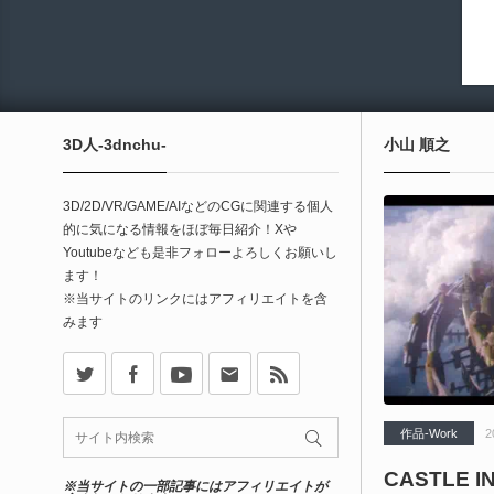
3D人-3dnchu-
小山 順之
3D/2D/VR/GAME/AIなどのCGに関連する個人
的に気になる情報をほぼ毎日紹介！Xや
Youtubeなども是非フォローよろしくお願いし
ます！
※当サイトのリンクにはアフィリエイトを含
みます
X
Facebook
Youtube
Contact
rss
作品-Work
2
CASTLE IN
※当サイトの一部記事にはアフィリエイトが