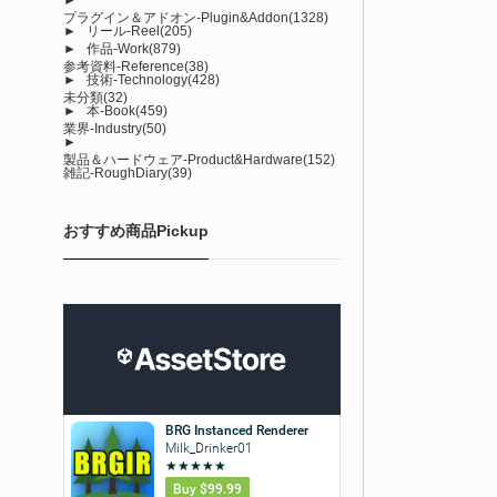
プラグイン＆アドオン-Plugin&Addon
(1328)
►
リール-Reel
(205)
►
作品-Work
(879)
参考資料-Reference
(38)
►
技術-Technology
(428)
未分類
(32)
►
本-Book
(459)
業界-Industry
(50)
►
製品＆ハードウェア-Product&Hardware
(152)
雑記-RoughDiary
(39)
おすすめ商品Pickup