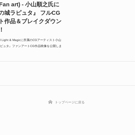
 (Fan art) - 小山順之氏に
の城ラピュタ』 フルCG
ト作品＆ブレイクダウン
！
al Light & Magicに所属のCGアーティスト小山
ピュタ』ファンアートCG作品映像を公開しま
トップページに戻る