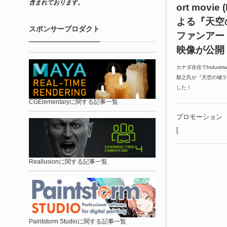
含まれております。
ort movie
よる『天空
スポンサープロダクト
ファンアー
映像が公開
カナダ在住でIndustri
順之氏が『天空の城ラ
した！
CGElementaryに関する記事一覧
プロモーション
[
Reallusionに関する記事一覧
Paintstorm Studioに関する記事一覧