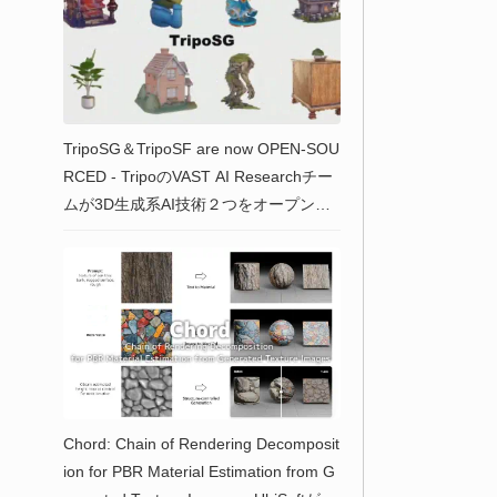
TripoSG＆TripoSF are now OPEN-SOU
RCED - TripoのVAST AI Researchチー
ムが3D生成系AI技術２つをオープンソ
ース化し無料公開！
Chord: Chain of Rendering Decomposit
ion for PBR Material Estimation from G