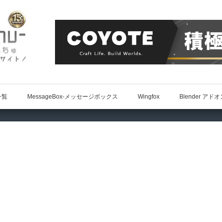
一覧
MessageBox-メッセージボックス
Wingfox
Blender アド