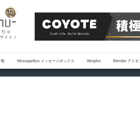
一覧
MessageBox-メッセージボックス
Wingfox
Blender アド