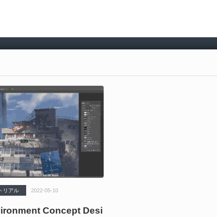
トリアル
2022-05-10
ronment Concept Desi