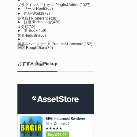
プラグイン＆アドオン-Plugin&Addon
(1327)
►
リール-Reel
(205)
►
作品-Work
(879)
参考資料-Reference
(38)
►
技術-Technology
(428)
未分類
(32)
►
本-Book
(459)
業界-Industry
(50)
►
製品＆ハードウェア-Product&Hardware
(152)
雑記-RoughDiary
(39)
おすすめ商品Pickup