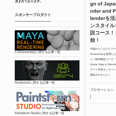
含まれております。
gn of Japa
nder and P
スポンサープロダクト
lender
ンスタイル
説コース！「
始！
中国のコンセプトアーティ
CGElementaryに関する記事一覧
Photoshopを使
イン制作解説コース『Enviro
Anime Style in Bl
アート学習オンライン
開始されました！
Reallusionに関する記事一覧
プロモーション
[
Paintstorm Studioに関する記事一覧