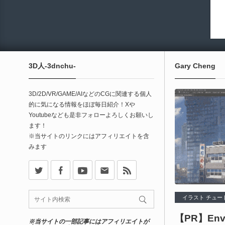
3D人-3dnchu-
Gary Cheng
3D/2D/VR/GAME/AIなどのCGに関連する個人
的に気になる情報をほぼ毎日紹介！Xや
Youtubeなども是非フォローよろしくお願いし
ます！
※当サイトのリンクにはアフィリエイトを含
みます
X
Facebook
Youtube
Contact
rss
イラスト チュー
【PR】Envi
※当サイトの一部記事にはアフィリエイトが