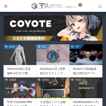
サイト内検索
サイト内検索
1633
931
787
SiroinoSotai | 完全
HeyGears G1 | 世界
Bioform | 現役臨床
無料＆CC0 で商用
初のデスクトップ型
医の3DCGアーティ
利用OKなVRChat向
フルカラー3D＆UV
ストが実際の解剖学
12626
10592
7437
526
421
け共通素体3Dモデ
統合型プリンターが
に基づいて構築した
ルが正式リリース！
登場！
プロシージャルな生
程よいポリ数＆トポ
物学的Blenderマテ
ロジーにも注目！
リアルアセットアド
オン！無料お試し版
NTE Character MM
なぜ設計ソフトは無
AutoRemesher 1.0 |
Unityエフェクトレ
Directive Utilities |
もあるよ！