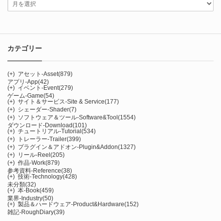
カテゴリー
(+)
アセット-Asset
(879)
アプリ-App
(42)
(+)
イベント-Event
(279)
ゲーム-Game
(54)
(+)
サイト＆サービス-Site & Service
(177)
(+)
シェーダー-Shader
(7)
(+)
ソフトウェア＆ツール-Software&Tool
(1554)
ダウンロード-Download
(101)
(+)
チュートリアル-Tutorial
(534)
(+)
トレーラー-Trailer
(399)
(+)
プラグイン＆アドオン-Plugin&Addon
(1327)
(+)
リール-Reel
(205)
(+)
作品-Work
(879)
参考資料-Reference
(38)
(+)
技術-Technology
(428)
未分類
(32)
(+)
本-Book
(459)
業界-Industry
(50)
(+)
製品＆ハードウェア-Product&Hardware
(152)
雑記-RoughDiary
(39)