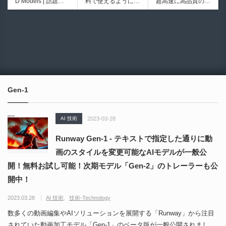
D Models | 話題の
料で使えるようにな
超高速に高品質のク
シピブック パーツ
ブループリントライ
ゲーム『NTE（Nev
ったのか──3D-CA
ワッドポリゴンでリ
を組み合わせて作れ
ブラリやエディタス
6932
6017
erness to Evernes
D民主化の40年史 |
メッシュ可能なオー
る | ktk.kumamoto氏
クリプト API の機
s）』のキャラクタ
3D-CADはなぜ0円
プンソースツール！
によるUnity向けエ
能不足を補う無料＆
ー3Dモデルが公式
で使える時代になっ
MITライセンスとな
フェクト教本が202
オープンソースのU
から無料配布中！M
たのか？ CAD民主
り正式バージョンが
6年7月13日に発
nreal Engine 5プラ
MD（PMX）形式！
化の歴史を振り返る
公開！
売！
グイン！
How I Built a Duelin
Blender Buddy | AP
動画をFabSceneが
g Retractable Light
Iキー不要！Llama.c
公開！
saber V4 | 決闘も可
ppを採用し完全に
Gen-1
能な伸縮式ライトセ
ローカル動作！Ble
ーバーの開発メイキ
nderのドキュメン
ング映像！
トを網羅したBlend
AI 技術
2023-03-28
er向けAIエージェン
ト！無料公開！ by
Runway Gen-1 - テキストで指定した通りに動
CGMatter
画のスタイルを変更可能なAIモデルが一般公
開！無料お試し可能！次期モデル「Gen-2」のトレーラーも公
開中！
2023.03.28
AI 技術
技術-Technology
数多くの動画編集やAIソリューションを展開する「Runway」から注目
されていた動画加工モデル「Gen-1」のベータ版が一般公開されまし